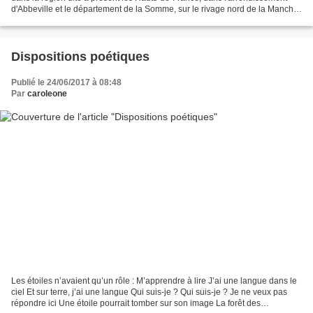
d'Abbeville et le département de la Somme, sur le rivage nord de la Manche
en fond de baie se trouve la petite...
Dispositions poétiques
Publié le 24/06/2017 à 08:48
Par
caroleone
Les étoiles n’avaient qu’un rôle : M’apprendre à lire J’ai une langue dans le
ciel Et sur terre, j’ai une langue Qui suis-je ? Qui suis-je ? Je ne veux pas
répondre ici Une étoile pourrait tomber sur son image La forêt des