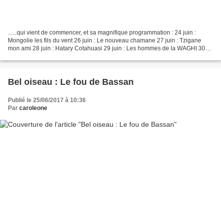
......qui vient de commencer, et sa magnifique programmation : 24 juin :
Mongolie les fils du vent 26 juin : Le nouveau chamane 27 juin : Tzigane
mon ami 28 juin : Hatary Cotahuasi 29 juin : Les hommes de la WAGHI 30
juin : Rois et chamanes de L'Arunachan...
Bel oiseau : Le fou de Bassan
Publié le 25/06/2017 à 10:36
Par
caroleone