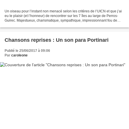
Un oiseau pour l’instant non menacé selon les critères de l’UICN et que j’ai
eu le plaisir (et l’honneur) de rencontrer sur les 7 îles au large de Perros-
Guirec. Majestueux, charismatique, sympathique, impressionnant fou de
bassan. Oiseau de mer originaire...
Chansons reprises : Un son para Portinari
Publié le 25/06/2017 à 09:06
Par
caroleone