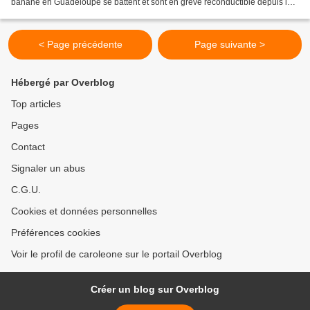
banane en Guadeloupe se battent et sont en grève reconductible depuis le
18 mai pour demander l'application des lois françaises,...
< Page précédente
Page suivante >
Hébergé par Overblog
Top articles
Pages
Contact
Signaler un abus
C.G.U.
Cookies et données personnelles
Préférences cookies
Voir le profil de caroleone sur le portail Overblog
Créer un blog sur Overblog