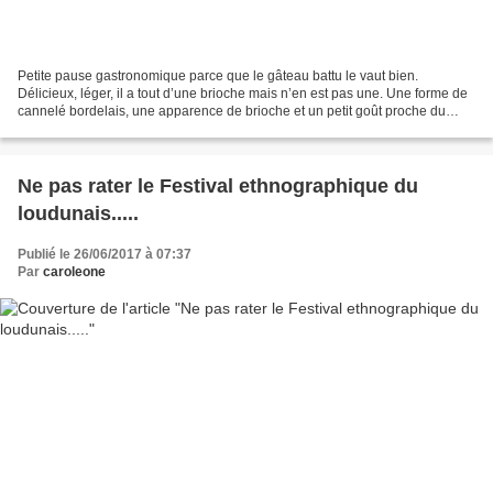
Petite pause gastronomique parce que le gâteau battu le vaut bien.
Délicieux, léger, il a tout d’une brioche mais n’en est pas une. Une forme de
cannelé bordelais, une apparence de brioche et un petit goût proche du
croquant des galettes bretonnes, j’ai...
Ne pas rater le Festival ethnographique du
loudunais.....
Publié le 26/06/2017 à 07:37
Par
caroleone