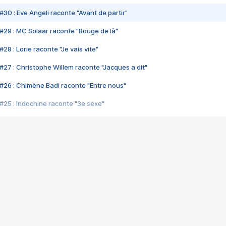
#30 : Eve Angeli raconte "Avant de partir"
#29 : MC Solaar raconte "Bouge de là"
28 : Lorie raconte "Je vais vite"
#27 : Christophe Willem raconte "Jacques a dit"
#26 : Chimène Badi raconte "Entre nous"
#25 : Indochine raconte "3e sexe"
#24 : Zaho raconte "C'est chelou"
#23 : Patrick Bruel raconte "Au café des délices"
#22 : Kyo raconte "Le chemin"
#21 : Nolwenn Leroy raconte "Cassé"
#20 : Patrick Hernandez raconte "Born to be alive"
#19 : Lorie raconte "Près de moi"