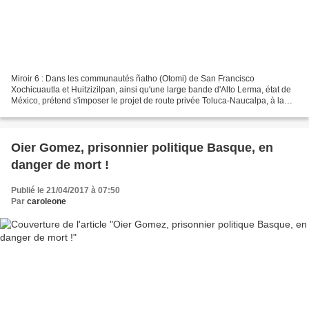
Miroir 6 : Dans les communautés ñatho (Otomi) de San Francisco
Xochicuautla et Huitzizilpan, ainsi qu'une large bande d'Alto Lerma, état de
México, prétend s'imposer le projet de route privée Toluca-Naucalpa, à la
charge de l'entreprise Autovan, affectant...
Oier Gomez, prisonnier politique Basque, en
danger de mort !
Publié le 21/04/2017 à 07:50
Par
caroleone