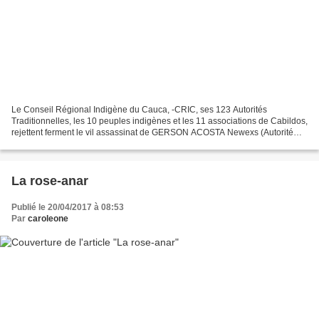
Le Conseil Régional Indigène du Cauca, -CRIC, ses 123 Autorités
Traditionnelles, les 10 peuples indigènes et les 11 associations de Cabildos,
rejettent ferment le vil assassinat de GERSON ACOSTA Newexs (Autorité
Traditionnelle) du resguardo Kite Kiwe,...
La rose-anar
Publié le 20/04/2017 à 08:53
Par
caroleone