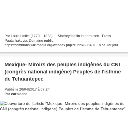
Par Louis Lafitte (1770 – 1828) — Sinebrychoffin taidemuseo - Press
Puutarhakuvia, Domaine public,
https://commons.wikimedia.org/w/index.php?curid=636401 En ce 1er jour de
Floréal consacré à la rose, je ne pouvais pas passer à côté d'un petit
hommage...
Mexique- Miroirs des peuples indigènes du CNI
(congrès national indigène) Peuples de l'isthme
de Tehuantepec
Publié le 20/04/2017 à 07:24
Par
caroleone