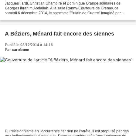
Jacques Tardi, Christian Champiré et Dominique Grange solidaires de
Georges Ibrahim Abdallah. A la salle Ronny-Coutteure de Grenay, ce
samedi 6 décembre 2014, le spectacle "Putain de Guerre" imaginé par
Dominique Grange et Jacques Tardi a été donné à...
A Béziers, Ménard fait encore des siennes
Publié le 08/12/2014 à 14:16
Par
caroleone
Du révisionnisme en l'occurrence car rien ne l'arrête. Il est propulsé par des
gaz hallucinogènes à mon avis. Donc sa dernière idée (pas lumineuse du