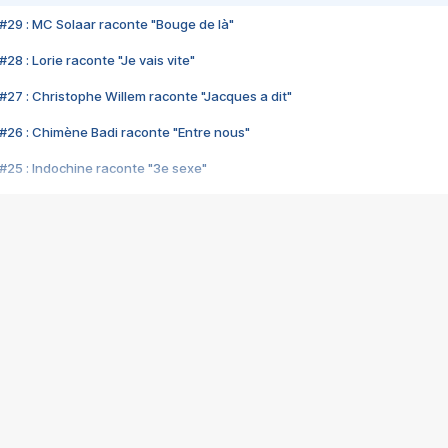
#29 : MC Solaar raconte "Bouge de là"
28 : Lorie raconte "Je vais vite"
#27 : Christophe Willem raconte "Jacques a dit"
#26 : Chimène Badi raconte "Entre nous"
#25 : Indochine raconte "3e sexe"
#24 : Zaho raconte "C'est chelou"
#23 : Patrick Bruel raconte "Au café des délices"
#22 : Kyo raconte "Le chemin"
#21 : Nolwenn Leroy raconte "Cassé"
#20 : Patrick Hernandez raconte "Born to be alive"
#19 : Lorie raconte "Près de moi"
#18 : Michael Jones raconte "A nos actes manqués" (avec Jean-Jacque