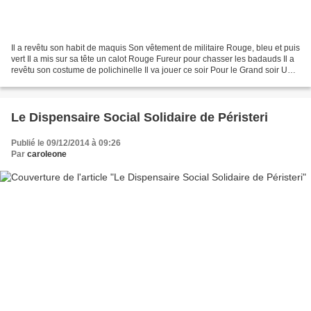
Il a revêtu son habit de maquis Son vêtement de militaire Rouge, bleu et puis
vert Il a mis sur sa tête un calot Rouge Fureur pour chasser les badauds Il a
revêtu son costume de polichinelle Il va jouer ce soir Pour le Grand soir Un
air d’opéra-bouffe-Amazone...
Le Dispensaire Social Solidaire de Péristeri
Publié le 09/12/2014 à 09:26
Par
caroleone