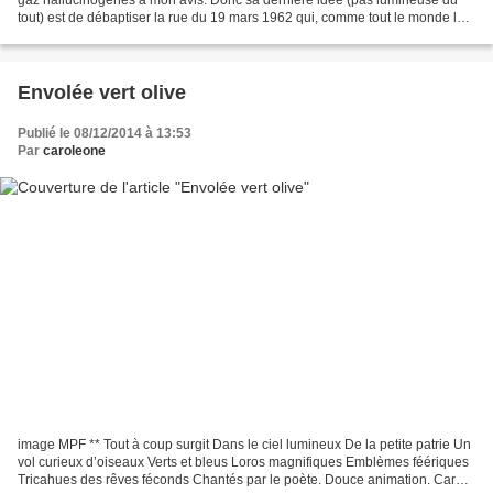
tout) est de débaptiser la rue du 19 mars 1962 qui, comme tout le monde le
sait est la date de la fin...
Envolée vert olive
Publié le 08/12/2014 à 13:53
Par
caroleone
image MPF ** Tout à coup surgit Dans le ciel lumineux De la petite patrie Un
vol curieux d’oiseaux Verts et bleus Loros magnifiques Emblèmes féériques
Tricahues des rêves féconds Chantés par le poète. Douce animation. Carole