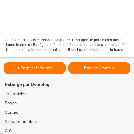
Chanson antifasciste. Pendant la guerre d'Espagne, le parti communiste
donne le nom de 5e régiment à son unité de combat antifasciste composé
d'une élite de volontaires républicains. Il s'est rendu célèbre par de hauts
faits d'arme sur les fronts d'Andalousie,...
< Page précédente
Page suivante >
Hébergé par Overblog
Top articles
Pages
Contact
Signaler un abus
C.G.U.