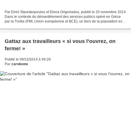
Par Eirini Stavrakopoulou et Elena Grigoriadou, publié le 20 novembre 2014
Dans le contexte du démantèlement des services publics opéré en Grèce
par la Troïka (FMI, Union européenne et BCE), un tiers de la population est
aujourd’hui sans couverture médicale....
Gattaz aux travailleurs « si vous l’ouvrez, on
ferme! »
Publié le 09/12/2014 à 09:20
Par
caroleone