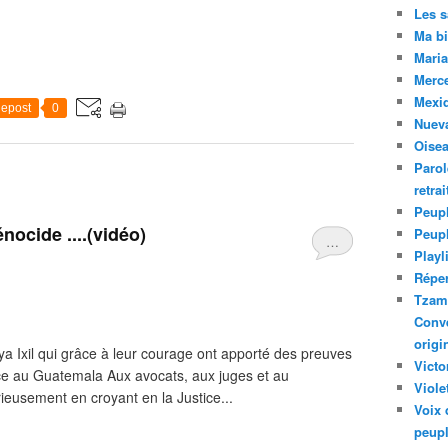
Les 
Ma bi
Maria
Merc
Mexiq
epost
0
Nuev
Oise
Parol
retra
Peupl
nocide ....(vidéo)
Peup
…
Playl
Réper
Tzam.
Conve
origi
a Ixil qui grâce à leur courage ont apporté des preuves
Victo
ce au Guatemala Aux avocats, aux juges et au
Viole
érieusement en croyant en la Justice...
Voix 
peupl