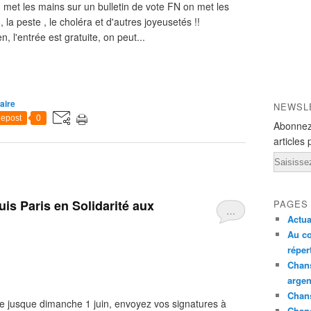
n met les mains sur un bulletin de vote FN on met les
 la peste , le choléra et d'autres joyeusetés !!
, l'entrée est gratuite, on peut...
aire
NEWSL
epost
0
Abonnez
articles 
Email
uis Paris en Solidarité aux
PAGES
…
Actua
Au co
réper
Chans
argen
Chans
te jusque dimanche 1 juin, envoyez vos signatures à
Chan