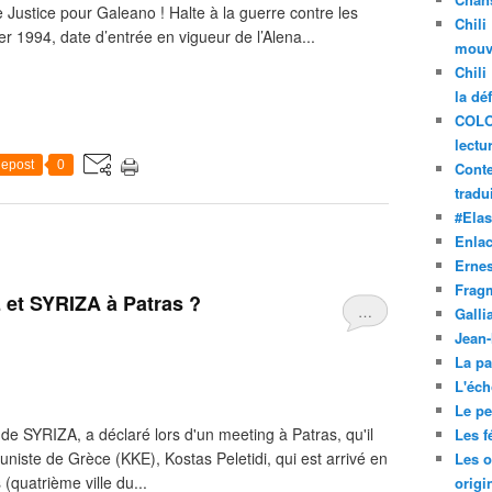
ice pour Galeano ! Halte à la guerre contre les
Chili
r 1994, date d’entrée en vigueur de l’Alena...
mouve
Chili
la dé
COLO
lectu
epost
0
Conte
tradui
#Ela
Enla
Ernes
Frag
 et SYRIZA à Patras ?
…
Galli
Jean
La pa
L'éch
Le pet
 de SYRIZA, a déclaré lors d'un meeting à Patras, qu'il
Les f
niste de Grèce (KKE), Kostas Peletidi, qui est arrivé en
Les o
(quatrième ville du...
origi