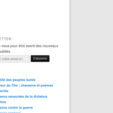
ETTER
-vous pour être averti des nouveaux
publiés.
lité des peuples isolés
eur du Che : chansons et poèmes
toriés
ons censurées de la dictature
tine
ons contre la guerre
sons reprises