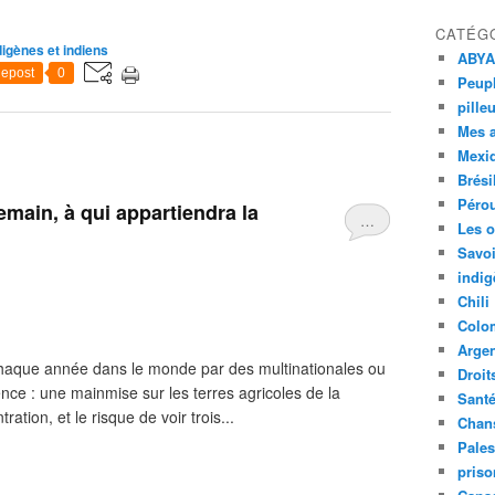
CATÉG
digènes et indiens
ABYA
epost
0
Peupl
pille
Mes 
Mexi
Brési
Péro
main, à qui appartiendra la
…
Les o
Savoi
indig
Chili
Colo
Argen
chaque année dans le monde par des multinationales ou
Droit
ce : une mainmise sur les terres agricoles de la
Sant
ation, et le risque de voir trois...
Chan
Pales
priso