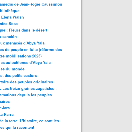
samedis de Jean-Roger Caussimon
bliothèque
 Elena Walsh
edes Sosa
ue : Fleurs dans le désert
a canción
aux menacés d'Abya Yala
es de peuple en lutte (réforme des
ites mobilisations 2023)
es autochtones d'Abya Yala
les du monde
ist des petits castors
toire des peuples originaires
 Les treize graines zapatistes :
rsations depuis les peuples
naires
r Jara
ta Parra
de la terre. L'histoire, ce sont les
es qui la racontent