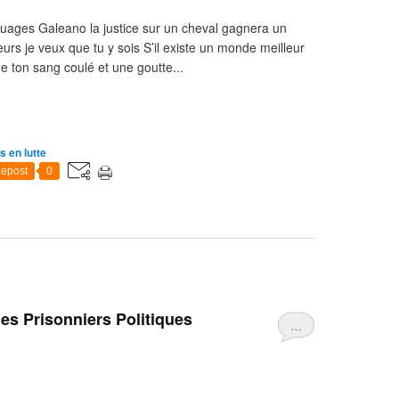
ages Galeano la justice sur un cheval gagnera un
eurs je veux que tu y sois S’il existe un monde meilleur
e ton sang coulé et une goutte...
s en lutte
epost
0
es Prisonniers Politiques
…