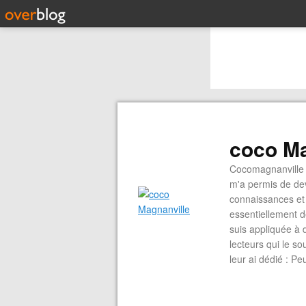
coco Ma
Cocomagnanville 
m'a permis de dev
connaissances et 
essentiellement d
suis appliquée à 
lecteurs qui le s
leur ai dédié : P