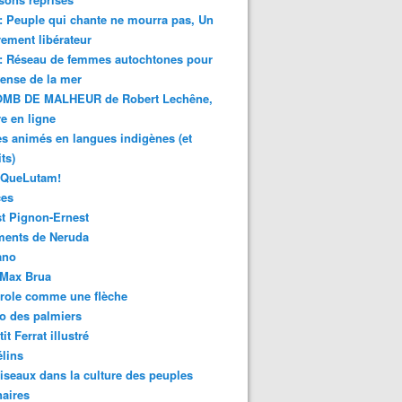
 : Peuple qui chante ne mourra pas, Un
ment libérateur
 : Réseau de femmes autochtones pour
fense de la mer
MB DE MALHEUR de Robert Lechêne,
re en ligne
s animés en langues indigènes (et
ts)
sQueLutam!
ces
t Pignon-Ernest
ments de Neruda
ano
-Max Brua
role comme une flèche
o des palmiers
it Ferrat illustré
élins
iseaux dans la culture des peuples
naires