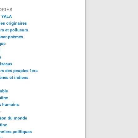
ORIES
 YALA
es originaires
urs et pollueurs
anar-poèmes
que
l
u
iseaux
rs des peuples 1ers
ènes et indiens
mbie
tine
s humains
é
son du monde
tine
nniers politiques