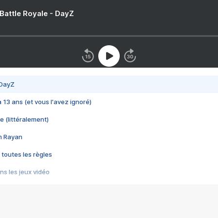
 Battle Royale - DayZ
 DayZ
 a 13 ans (et vous l'avez ignoré)
e (littéralement)
im Rayan
 toutes les règles
s les jeux vidéo
us choquant de Rockstar ? - Le scandale BULLY
e plus moche de Steam