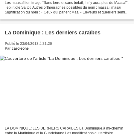
Les maasaï lien image “Sans terre et sans bétail, il n’y aura plus de Maasaï” .
Tepilit ole Saitoti Autres orthographes possibles du nom : massaï, masaï
Signification du nom : « Ceux qui parlent Maa » Eleveurs et guerriers semi-
nomades d’Afrique de l’est....
La Dominique : Les derniers caraïbes
Publié le 23/04/2013 à 21:20
Par
caroleone
LA DOMINIQUE: LES DERNIERS CARAIBES La Dominique,à mi-chemin
entre la Martinique et la Guadeloupe Les modifications du territoire