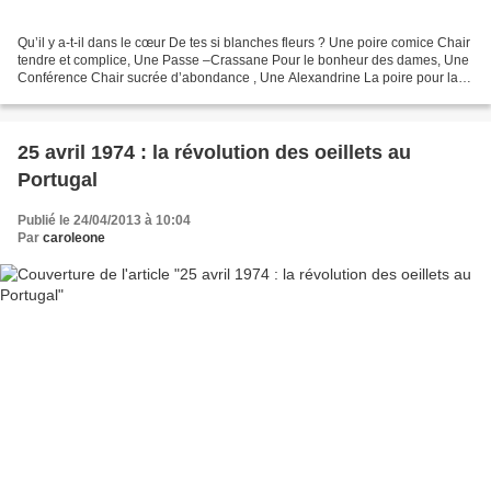
Qu’il y a-t-il dans le cœur De tes si blanches fleurs ? Une poire comice Chair
tendre et complice, Une Passe –Crassane Pour le bonheur des dames, Une
Conférence Chair sucrée d’abondance , Une Alexandrine La poire pour la
rime ? Carole Radureau (24/04/2013)...
25 avril 1974 : la révolution des oeillets au
Portugal
Publié le 24/04/2013 à 10:04
Par
caroleone