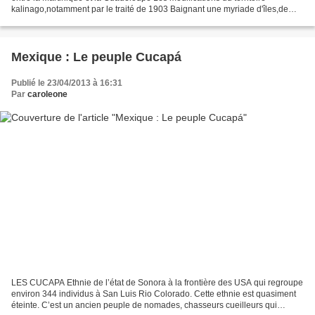
kalinago,notamment par le traité de 1903 Baignant une myriade d'îles,de
Cuba jusqu'à Trinidad et Tobago, Grandes et Petites...
Mexique : Le peuple Cucapá
Publié le 23/04/2013 à 16:31
Par
caroleone
LES CUCAPA Ethnie de l’état de Sonora à la frontière des USA qui regroupe
environ 344 individus à San Luis Rio Colorado. Cette ethnie est quasiment
éteinte. C’est un ancien peuple de nomades, chasseurs cueilleurs qui