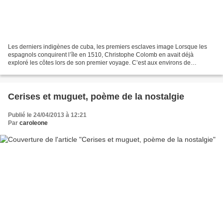
Les derniers indigènes de cuba, les premiers esclaves image Lorsque les
espagnols conquirent l’île en 1510, Christophe Colomb en avait déjà
exploré les côtes lors de son premier voyage. C’est aux environs de
Baracoa, au nord de l’actuelle province d’Oriente...
Cerises et muguet, poème de la nostalgie
Publié le 24/04/2013 à 12:21
Par
caroleone