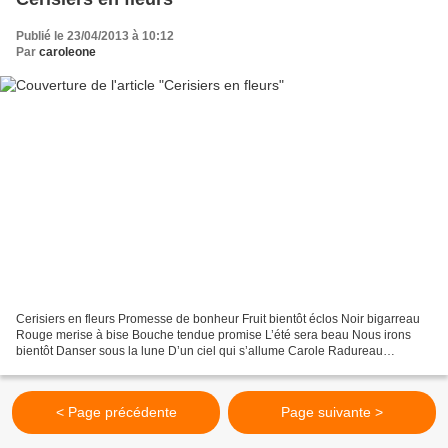
Publié le 23/04/2013 à 10:12
Par
caroleone
Cerisiers en fleurs Promesse de bonheur Fruit bientôt éclos Noir bigarreau
Rouge merise à bise Bouche tendue promise L’été sera beau Nous irons
bientôt Danser sous la lune D’un ciel qui s’allume Carole Radureau
(23/04/2013) Dessin Cicely Mary Barker The...
< Page précédente
Page suivante >