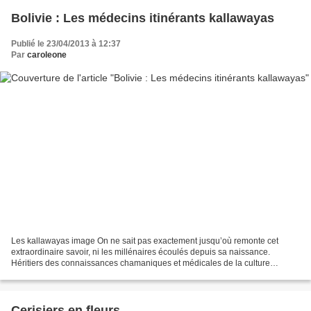
Bolivie : Les médecins itinérants kallawayas
Publié le 23/04/2013 à 12:37
Par
caroleone
Les kallawayas image On ne sait pas exactement jusqu’où remonte cet
extraordinaire savoir, ni les millénaires écoulés depuis sa naissance.
Héritiers des connaissances chamaniques et médicales de la culture
Tiwanaku qui dura 27 siècles et suite à la disparition...
Cerisiers en fleurs