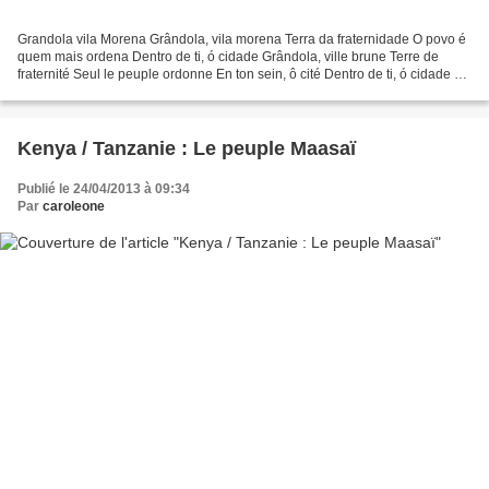
Grandola vila Morena Grândola, vila morena Terra da fraternidade O povo é
quem mais ordena Dentro de ti, ó cidade Grândola, ville brune Terre de
fraternité Seul le peuple ordonne En ton sein, ô cité Dentro de ti, ó cidade O
povo é quem mais ordena Terra...
Kenya / Tanzanie : Le peuple Maasaï
Publié le 24/04/2013 à 09:34
Par
caroleone