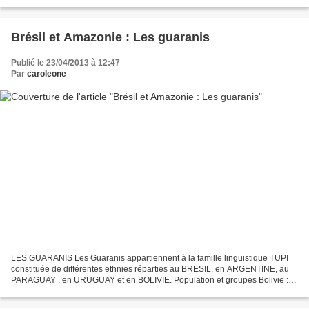
brûlaient leurs morts avec leurs biens...
Brésil et Amazonie : Les guaranis
Publié le 23/04/2013 à 12:47
Par
caroleone
LES GUARANIS Les Guaranis appartiennent à la famille linguistique TUPI
constituée de différentes ethnies réparties au BRESIL, en ARGENTINE, au
PARAGUAY , en URUGUAY et en BOLIVIE. Population et groupes Bolivie :
80.000 Groupe chiriguano Paraguay : 53.500...