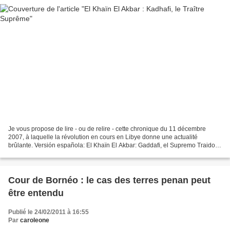
Je vous propose de lire - ou de relire - cette chronique du 11 décembre
2007, à laquelle la révolution en cours en Libye donne une actualité
brûlante. Versión española: El Khaïn El Akbar: Gaddafi, el Supremo Traidor
Le Guide suprême de la Révolution libyenne,...
Cour de Bornéo : le cas des terres penan peut
être entendu
Publié le 24/02/2011 à 16:55
Par
caroleone