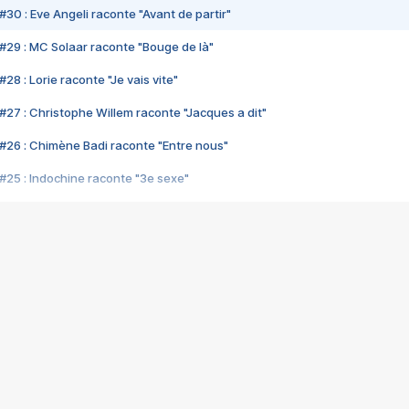
#30 : Eve Angeli raconte "Avant de partir"
#29 : MC Solaar raconte "Bouge de là"
28 : Lorie raconte "Je vais vite"
#27 : Christophe Willem raconte "Jacques a dit"
#26 : Chimène Badi raconte "Entre nous"
#25 : Indochine raconte "3e sexe"
#24 : Zaho raconte "C'est chelou"
#23 : Patrick Bruel raconte "Au café des délices"
#22 : Kyo raconte "Le chemin"
#21 : Nolwenn Leroy raconte "Cassé"
#20 : Patrick Hernandez raconte "Born to be alive"
#19 : Lorie raconte "Près de moi"
#18 : Michael Jones raconte "A nos actes manqués" (avec Jean-Jacque