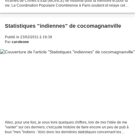
Victimes de Crimes d’Etat (MOVICE) se mobilise pour la mémoire et pour la
vie. La Coordination Populaire Colombienne à Paris soutient et relaye cet
appel en hommage aux disparus, aux...
Statistiques "indiennes" de cocomagnanville
Publié le 23/02/2011 à 19:38
Par
caroleone
Allez, pour une fois, je vous livre quelques chiffres, loin de moi l'idée de me
"vanter" sur ces derniers, c'est juste histoire de faire encore un peu de pub à
tous "mes "indiens : Voici donc les dernières statistiques concernant les