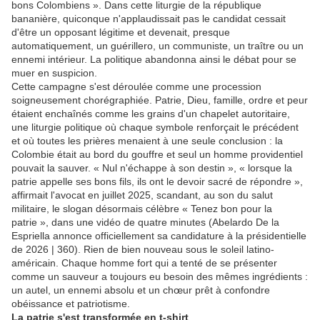
bons Colombiens ». Dans cette liturgie de la république
bananière, quiconque n'applaudissait pas le candidat cessait
d'être un opposant légitime et devenait, presque
automatiquement, un guérillero, un communiste, un traître ou un
ennemi intérieur. La politique abandonna ainsi le débat pour se
muer en suspicion.
Cette campagne s'est déroulée comme une procession
soigneusement chorégraphiée. Patrie, Dieu, famille, ordre et peur
étaient enchaînés comme les grains d'un chapelet autoritaire,
une liturgie politique où chaque symbole renforçait le précédent
et où toutes les prières menaient à une seule conclusion : la
Colombie était au bord du gouffre et seul un homme providentiel
pouvait la sauver. « Nul n'échappe à son destin », « lorsque la
patrie appelle ses bons fils, ils ont le devoir sacré de répondre »,
affirmait l'avocat en juillet 2025, scandant, au son du salut
militaire, le slogan désormais célèbre « Tenez bon pour la
patrie », dans une vidéo de quatre minutes (Abelardo De la
Espriella annonce officiellement sa candidature à la présidentielle
de 2026 | 360). Rien de bien nouveau sous le soleil latino-
américain. Chaque homme fort qui a tenté de se présenter
comme un sauveur a toujours eu besoin des mêmes ingrédients :
un autel, un ennemi absolu et un chœur prêt à confondre
obéissance et patriotisme.
La patrie s'est transformée en t-shirt