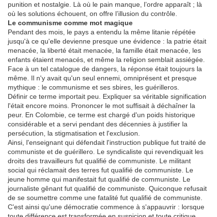
punition et nostalgie. Là où le pain manque, l’ordre apparaît ; là
où les solutions échouent, on offre l’illusion du contrôle.
Le communisme comme mot magique
Pendant des mois, le pays a entendu la même litanie répétée
jusqu'à ce qu'elle devienne presque une évidence : la patrie était
menacée, la liberté était menacée, la famille était menacée, les
enfants étaient menacés, et même la religion semblait assiégée.
Face à un tel catalogue de dangers, la réponse était toujours la
même. Il n'y avait qu'un seul ennemi, omniprésent et presque
mythique : le communisme et ses sbires, les guérilleros.
Définir ce terme importait peu. Expliquer sa véritable signification
l'était encore moins. Prononcer le mot suffisait à déchaîner la
peur. En Colombie, ce terme est chargé d'un poids historique
considérable et a servi pendant des décennies à justifier la
persécution, la stigmatisation et l'exclusion.
Ainsi, l'enseignant qui défendait l'instruction publique fut traité de
communiste et de guérillero. Le syndicaliste qui revendiquait les
droits des travailleurs fut qualifié de communiste. Le militant
social qui réclamait des terres fut qualifié de communiste. Le
jeune homme qui manifestait fut qualifié de communiste. Le
journaliste gênant fut qualifié de communiste. Quiconque refusait
de se soumettre comme une fatalité fut qualifié de communiste.
C'est ainsi qu'une démocratie commence à s'appauvrir : lorsque
toute différence est transformée en suspicion et toute critique