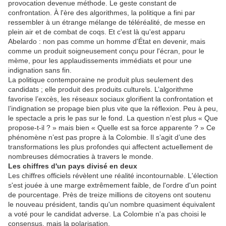
provocation devenue méthode. Le geste constant de
confrontation. À l'ère des algorithmes, la politique a fini par
ressembler à un étrange mélange de téléréalité, de messe en
plein air et de combat de coqs. Et c'est là qu'est apparu
Abelardo : non pas comme un homme d'État en devenir, mais
comme un produit soigneusement conçu pour l'écran, pour le
mème, pour les applaudissements immédiats et pour une
indignation sans fin.
La politique contemporaine ne produit plus seulement des
candidats ; elle produit des produits culturels. L’algorithme
favorise l’excès, les réseaux sociaux glorifient la confrontation et
l’indignation se propage bien plus vite que la réflexion. Peu à peu,
le spectacle a pris le pas sur le fond. La question n’est plus « Que
propose-t-il ? » mais bien « Quelle est sa force apparente ? » Ce
phénomène n’est pas propre à la Colombie. Il s’agit d’une des
transformations les plus profondes qui affectent actuellement de
nombreuses démocraties à travers le monde.
Les chiffres d'un pays divisé en deux
Les chiffres officiels révèlent une réalité incontournable. L'élection
s'est jouée à une marge extrêmement faible, de l'ordre d'un point
de pourcentage. Près de treize millions de citoyens ont soutenu
le nouveau président, tandis qu'un nombre quasiment équivalent
a voté pour le candidat adverse. La Colombie n'a pas choisi le
consensus, mais la polarisation.