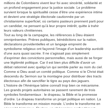
millions de Colombiens vivent leur foi avec sincérité, solidarité et
un profond engagement pour la justice sociale. Le problème
survient lorsque la spiritualité cesse d'être une expérience intime
et devient une stratégie électorale cautionnée par un
christianisme superficiel, où certains pasteurs prennent parti pour
un candidat, ne pensant qu'à leur propre intérêt, quitte à trahir
leurs valeurs chrétiennes.
Tout au long de la campagne, les références à Dieu étaient
omniprésentes. Prières publiques, bénédictions sur la nation,
déclarations providentielles et un langage empreint de
symbolisme religieux ont façonné l'image d'un leadership auréolé
d'une aura quasi sacrée. Il ne s'agissait pas simplement
d'exprimer des convictions personnelles, mais aussi de se forger
une légitimité politique. Car il est bien plus difficile d'avoir un
débat rationnel avec quelqu'un qui semble parler au nom du ciel.
Comme si Dieu avait un comité politique. Comme si le Christ était
descendu du Sermon sur la montagne pour distribuer des tracts
électoraux afin de sanctifier le tigre au pays des jaguars.
L'histoire de l'Amérique latine connaît trop bien ce mécanisme.
Les grands projets autoritaires se passent rarement de trois
symboles fondamentaux : le drapeau, la Bible et la promesse
d'ordre. Le drapeau transforme un projet politique en nation. La
Bible le transforme en mission morale. L'ordre le transforme en