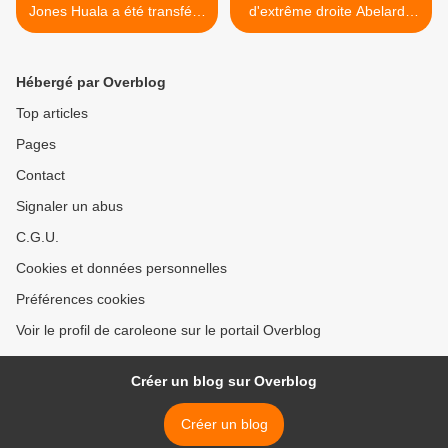
Jones Huala a été transféré
d'extrême droite Abelardo
à l'Unité 14 d'Esquel
de la Espriella annonce la
création de commandos
pour réprimer les
Hébergé par Overblog
manifestations sociales >
Top articles
Pages
Contact
Signaler un abus
C.G.U.
Cookies et données personnelles
Préférences cookies
Voir le profil de caroleone sur le portail Overblog
Créer un blog sur Overblog
Créer un blog