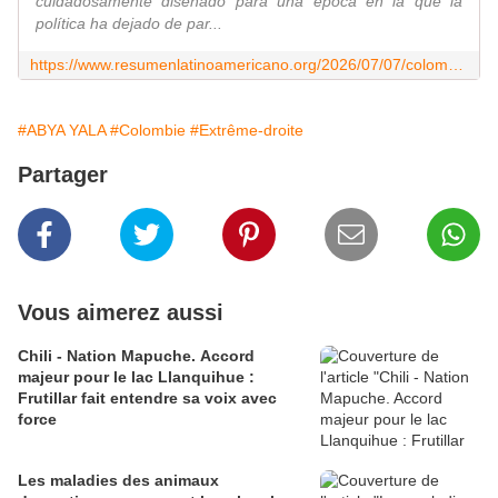
cuidadosamente diseñado para una época en la que la
política ha dejado de par...
https://www.resumenlatinoamericano.org/2026/07/07/colombia-republica-bananera-patria-camandula-y-marketing/
#ABYA YALA
#Colombie
#Extrême-droite
Partager
Vous aimerez aussi
Chili - Nation Mapuche. Accord
majeur pour le lac Llanquihue :
Frutillar fait entendre sa voix avec
force
Les maladies des animaux