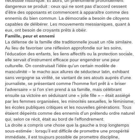
nécessité historique. Et alors, un phénomène profondément
dangereux se produit : ceux qui ne sont pas d'accord cessent
d'être des opposants et commencent à apparaître comme des
ennemis du bien commun. La démocratie a besoin de citoyens
capables de délibérer. Les mouvements messianiques, quant à
eux, ont besoin de croyants prêts à obéir.
Famille, peur et ennemi
La défense de la famille dite traditionnelle jouait un rôle similaire.
Au lieu de favoriser une réflexion approfondie sur les soins,
l'éducation des enfants, les liens affectifs ou la protection sociale,
elle servait d'instrument efficace pour engendrer une peur
culturelle. On construisait l'idée qu'un certain modèle de
masculinité – le macho aux allures de séducteur latin, exhibant
sans vergogne sa virilité, se vantant de ses atouts auprès d'une
journaliste, se présentant comme l'homme fort prêt à « briser
l'adversaire » si l'on s'en prend à sa famille, mais célébrant
ensuite sa victoire en séduisant une « jolie fille » – était assiégé
par les femmes organisées, les minorités sexuelles, le féminisme,
les écoles publiques critiques et les nouvelles générations. Tous
étaient dépeints comme des ennemis d'un prétendu ordre naturel
qui, selon ce récit, était au bord de l'effondrement.
La droite a compris une chose que la gauche a trop longtemps
sous-estimée : lorsqu’il est difficile de promettre une prospérité
immédiate, il est toujours possible de promettre discipline,