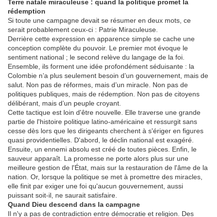
Terre natale miraculeuse : quand la politique promet la
rédemption
Si toute une campagne devait se résumer en deux mots, ce
serait probablement ceux-ci : Patrie Miraculeuse.
Derrière cette expression en apparence simple se cache une
conception complète du pouvoir. Le premier mot évoque le
sentiment national ; le second relève du langage de la foi.
Ensemble, ils forment une idée profondément séduisante : la
Colombie n’a plus seulement besoin d’un gouvernement, mais de
salut. Non pas de réformes, mais d’un miracle. Non pas de
politiques publiques, mais de rédemption. Non pas de citoyens
délibérant, mais d’un peuple croyant.
Cette tactique est loin d'être nouvelle. Elle traverse une grande
partie de l'histoire politique latino-américaine et ressurgit sans
cesse dès lors que les dirigeants cherchent à s'ériger en figures
quasi providentielles. D'abord, le déclin national est exagéré.
Ensuite, un ennemi absolu est créé de toutes pièces. Enfin, le
sauveur apparaît. La promesse ne porte alors plus sur une
meilleure gestion de l'État, mais sur la restauration de l'âme de la
nation. Or, lorsque la politique se met à promettre des miracles,
elle finit par exiger une foi qu'aucun gouvernement, aussi
puissant soit-il, ne saurait satisfaire.
Quand Dieu descend dans la campagne
Il n'y a pas de contradiction entre démocratie et religion. Des