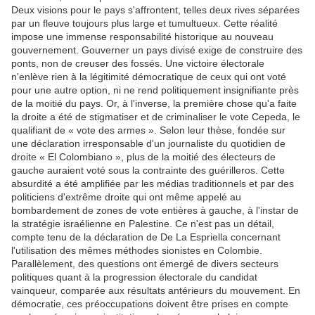
Deux visions pour le pays s'affrontent, telles deux rives séparées
par un fleuve toujours plus large et tumultueux. Cette réalité
impose une immense responsabilité historique au nouveau
gouvernement. Gouverner un pays divisé exige de construire des
ponts, non de creuser des fossés. Une victoire électorale
n'enlève rien à la légitimité démocratique de ceux qui ont voté
pour une autre option, ni ne rend politiquement insignifiante près
de la moitié du pays. Or, à l'inverse, la première chose qu'a faite
la droite a été de stigmatiser et de criminaliser le vote Cepeda, le
qualifiant de « vote des armes ». Selon leur thèse, fondée sur
une déclaration irresponsable d'un journaliste du quotidien de
droite « El Colombiano », plus de la moitié des électeurs de
gauche auraient voté sous la contrainte des guérilleros. Cette
absurdité a été amplifiée par les médias traditionnels et par des
politiciens d'extrême droite qui ont même appelé au
bombardement de zones de vote entières à gauche, à l'instar de
la stratégie israélienne en Palestine. Ce n'est pas un détail,
compte tenu de la déclaration de De La Espriella concernant
l'utilisation des mêmes méthodes sionistes en Colombie.
Parallèlement, des questions ont émergé de divers secteurs
politiques quant à la progression électorale du candidat
vainqueur, comparée aux résultats antérieurs du mouvement. En
démocratie, ces préoccupations doivent être prises en compte