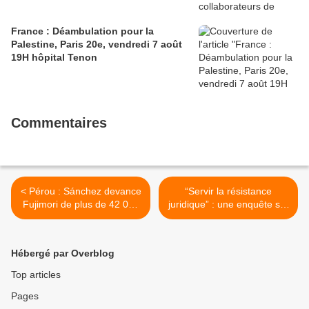
France : Déambulation pour la
Palestine, Paris 20e, vendredi 7 août
19H hôpital Tenon
Commentaires
< Pérou : Sánchez devance
“Servir la résistance
Fujimori de plus de 42 000
juridique” : une enquête sur
voix alors que le
la criminalisation du soutien
dépouillement se poursuit
à la Palestine >
Hébergé par Overblog
Top articles
Pages