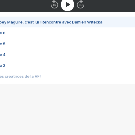
bey Maguire, c'est lui ! Rencontre avec Damien Witecka
e 6
e 5
e 4
e 3
s créatrices de la VF !
e 2
e 1
e Mektoub My Love arrive enfin ! Rencontre avec Shaïn Boumedine et Sal
i : après Toni en famille
elle réalise le bouleversant Dites lui que je l'aime