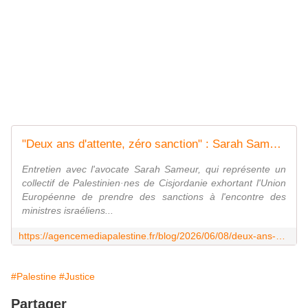
"Deux ans d'attente, zéro sanction" : Sarah Sameur dénonce l'inaction européenne - Agence Media Palestine
Entretien avec l'avocate Sarah Sameur, qui représente un
collectif de Palestinien·nes de Cisjordanie exhortant l'Union
Européenne de prendre des sanctions à l'encontre des
ministres israéliens...
https://agencemediapalestine.fr/blog/2026/06/08/deux-ans-dattente-zero-sanction-sarah-sameur-denonce-linaction-europeenne/
#Palestine
#Justice
Partager