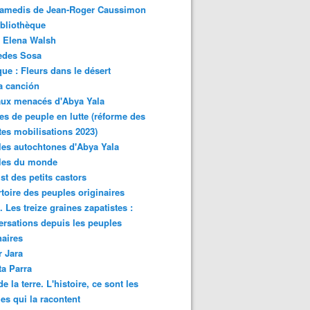
samedis de Jean-Roger Caussimon
bliothèque
 Elena Walsh
edes Sosa
ue : Fleurs dans le désert
a canción
aux menacés d'Abya Yala
es de peuple en lutte (réforme des
ites mobilisations 2023)
es autochtones d'Abya Yala
les du monde
ist des petits castors
toire des peuples originaires
 Les treize graines zapatistes :
rsations depuis les peuples
naires
r Jara
ta Parra
de la terre. L'histoire, ce sont les
es qui la racontent