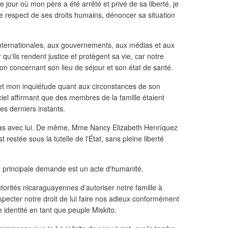
e jour où mon père a été arrêté et privé de sa liberté, je
 le respect de ses droits humains, dénoncer sa situation
internationales, aux gouvernements, aux médias et aux
u'ils rendent justice et protègent sa vie, car notre
tion concernant son lieu de séjour et son état de santé.
et mon inquiétude quant aux circonstances de son
iciel affirmant que des membres de la famille étaient
s derniers instants.
pas avec lui. De même, Mme Nancy Elizabeth Henríquez
 restée sous la tutelle de l'État, sans pleine liberté
a principale demande est un acte d'humanité.
ités nicaraguayennes d'autoriser notre famille à
specter notre droit de lui faire nos adieux conformément
e identité en tant que peuple Miskito.