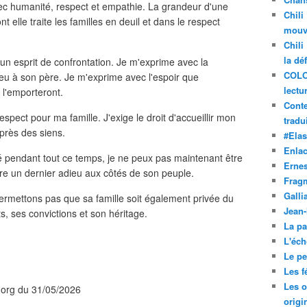
 humanité, respect et empathie. La grandeur d'une
Chili
t elle traite les familles en deuil et dans le respect
mouve
Chili
la dé
un esprit de confrontation. Je m'exprime avec la
COLO
dieu à son père. Je m'exprime avec l'espoir que
lectu
 l'emporteront.
Conte
respect pour ma famille. J'exige le droit d'accueillir mon
tradui
uprès des siens.
#Ela
Enla
rté pendant tout ce temps, je ne peux pas maintenant être
Ernes
i dire un dernier adieu aux côtés de son peuple.
Frag
Galli
permettons pas que sa famille soit également privée du
Jean
ts, ses convictions et son héritage.
La pa
L'éch
Le pet
Les f
Les o
i.org du 31/05/2026
origi