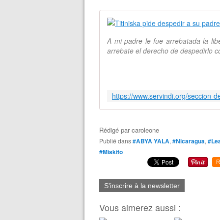
A mi padre le fue arrebatada la li
arrebate el derecho de despedirlo c
Rédigé par
caroleone
Publié dans
#ABYA YALA
,
#Nicaragua
,
#Lea
#Miskito
R
S'inscrire à la newsletter
Vous aimerez aussi :