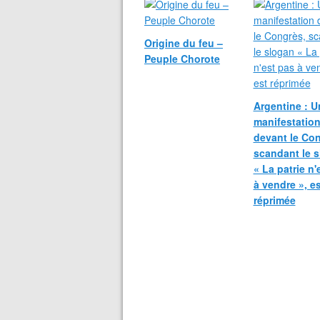
Origine du feu –
Peuple Chorote
Argentine : U
manifestatio
devant le Con
scandant le 
« La patrie n'
à vendre », es
réprimée