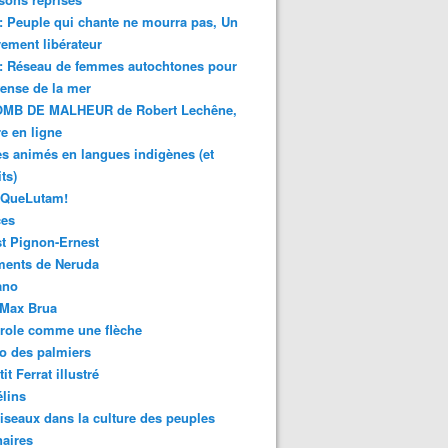
 : Peuple qui chante ne mourra pas, Un
ment libérateur
 : Réseau de femmes autochtones pour
fense de la mer
MB DE MALHEUR de Robert Lechêne,
re en ligne
s animés en langues indigènes (et
ts)
sQueLutam!
ces
t Pignon-Ernest
ments de Neruda
ano
-Max Brua
role comme une flèche
o des palmiers
it Ferrat illustré
élins
iseaux dans la culture des peuples
naires