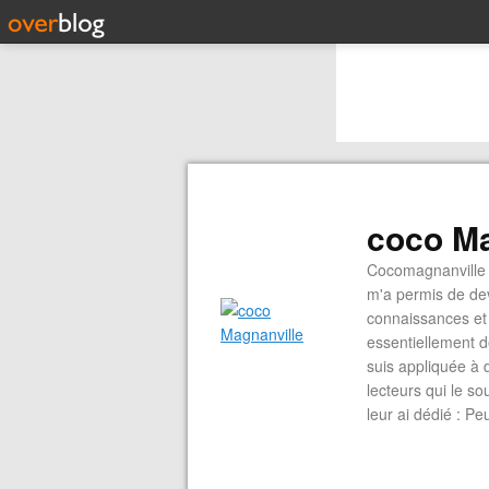
coco Ma
Cocomagnanville 
m'a permis de dev
connaissances et 
essentiellement d
suis appliquée à 
lecteurs qui le s
leur ai dédié : P