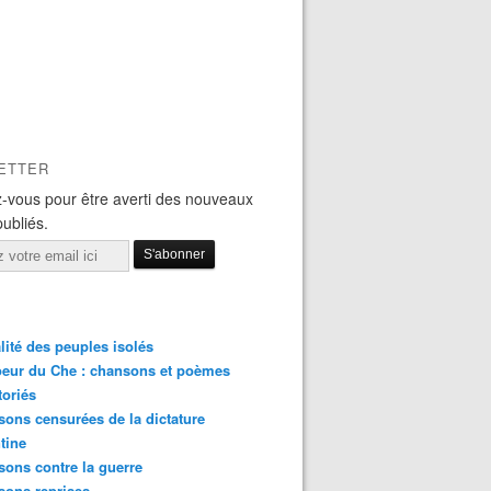
ETTER
-vous pour être averti des nouveaux
publiés.
lité des peuples isolés
eur du Che : chansons et poèmes
toriés
ons censurées de la dictature
tine
ons contre la guerre
sons reprises