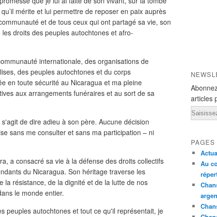
a promesse que je lui ai faite de son vivant, sur la tombe
 qu’il mérite et lui permettre de reposer en paix auprès
 communauté et de tous ceux qui ont partagé sa vie, son
es droits des peuples autochtones et afro-
a communauté internationale, des organisations de
lises, des peuples autochtones et du corps
NEWSL
ée en toute sécurité au Nicaragua et ma pleine
Abonnez
latives aux arrangements funéraires et au sort de sa
articles 
Email
il s'agit de dire adieu à son père. Aucune décision
ise sans me consulter et sans ma participation – ni
PAGES
Actua
, a consacré sa vie à la défense des droits collectifs
Au co
ndants du Nicaragua. Son héritage traverse les
réper
de la résistance, de la dignité et de la lutte de nos
Chans
ans le monde entier.
argen
Chans
s peuples autochtones et tout ce qu'il représentait, je
Chan