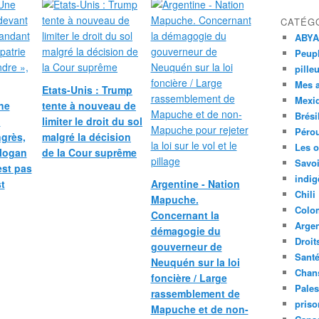
CATÉG
ABYA
Peupl
pille
Mes 
Etats-Unis : Trump
Mexi
ne
tente à nouveau de
Brési
n
limiter le droit du sol
Péro
grès,
malgré la décision
Les o
slogan
de la Cour suprême
Savoi
est pas
indig
t
Argentine - Nation
Chili
Mapuche.
Colo
Concernant la
Argen
démagogie du
Droit
gouverneur de
Sant
Neuquén sur la loi
Chan
foncière / Large
Pales
rassemblement de
priso
Mapuche et de non-