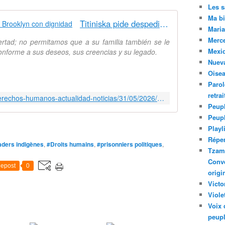
Les 
Ma bi
Titiniska pide despedir a su padre Brooklyn con dignidad
Maria
Merc
bertad; no permitamos que a su familia también se le
Mexiq
onforme a sus deseos, sus creencias y su legado.
Nuev
Oise
Parol
retra
https://www.servindi.org/seccion-derechos-humanos-actualidad-noticias/31/05/2026/hija-de-brooklyn-pide-despedir-su-padre
Peupl
Peup
Playl
Réper
ders indigènes
,
#Droits humains
,
#prisonniers politiques
,
Tzam.
Conve
epost
0
origi
Victo
Viole
Voix 
peupl