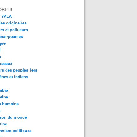
ORIES
 YALA
es originaires
urs et pollueurs
anar-poèmes
que
l
u
iseaux
rs des peuples 1ers
ènes et indiens
mbie
tine
s humains
é
son du monde
tine
nniers politiques