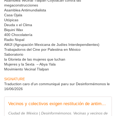
Asamblea Vecinal Tlalpan Coyoacán contra las
megaconstrucciones
Asamblea Antimundialista
Casa Ojala
Utópicas
Deuda x el Clima
Biquini Wax
400 Chocolatería
Radio Nopal
AMJI (Agrupación Mexicana de Judíes Interdependientes)
Trabajadorxs del Cine por Palestina en México
Saboratorio
la Glorieta de las mujeres que luchan
Mujeres y la Sexta – Abya Yala
Movimiento Vecinal Tlalpan
SIGNATURE
Traduction caro d'un communiqué paru sur Desinformémonos le
16/06/2026
Vecinos y colectivos exigen restitución de antimural retirado junto al Estadio Azteca
Ciudad de México | Desinformémonos. Vecinas y vecinos de