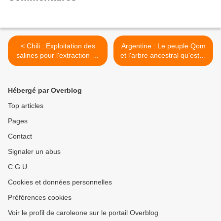
< Chili : Exploitation des
Argentine : Le peuple Qom
salines pour l'extraction du
et l'arbre ancestral qu'est la
lithium et extinction
poésie >
progressive du flamant des
Andes
Hébergé par Overblog
Top articles
Pages
Contact
Signaler un abus
C.G.U.
Cookies et données personnelles
Préférences cookies
Voir le profil de caroleone sur le portail Overblog