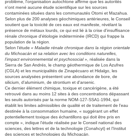
problème, l'organisation autochtone affirme que les autorités
n'ont mené aucune étude scientifique sur les sources
contaminées situées dans les communautés Otomi et Mazahua.
Selon plus de 200 analyses géochimiques antérieures, le Conseil
soutient que la toxicité de ces eaux est manifeste, révélant la
présence de métaux lourds, ce qui est lié à la crise d'insuffisance
rénale chronique d'étiologie indéterminée (IRCD) qui frappe la
population de la région.
Selon l'étude
« Maladie rénale chronique dans la région orientale
du Michoacán et sa relation avec les conditions naturelles,
l'impact environnemental et psychosocial
», réalisée dans la
Sierra de San Andrés, le champ géothermique de Los Azufres
(CGLA) et les municipalités de Zinapécuaro et Hidalgo, les
sources analysées présentent une abondance de bore, de
silicium, d'aluminium, de strontium et d'arsenic.
Ce dernier élément chimique, toxique et cancérigène, a été
retrouvé dans au moins 12 sites à des concentrations dépassant
les seuils autorisés par la norme NOM-127-SSA1-1994, qui
établit les limites admissibles de qualité et de traitement de l'eau
destinée à la consommation humaine, « suggérant un effet
potentiellement toxique des échantillons qui doit être pris en
compte », indique l'étude réalisée par le Conseil national des
sciences, des lettres et de la technologie (Conahcyt) et l'Institut
des sciences et technologies du Michoacán.