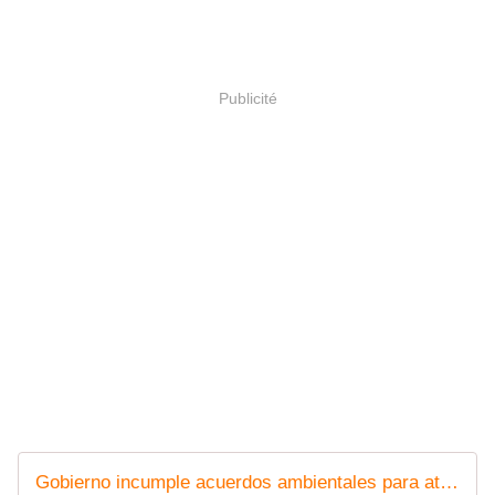
Publicité
Gobierno incumple acuerdos ambientales para atender enfermedades y contaminación de Central Geotérmica en Michoacán