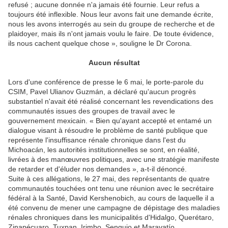
refusé ; aucune donnée n'a jamais été fournie. Leur refus a
toujours été inflexible. Nous leur avons fait une demande écrite,
nous les avons interrogés au sein du groupe de recherche et de
plaidoyer, mais ils n'ont jamais voulu le faire. De toute évidence,
ils nous cachent quelque chose », souligne le Dr Corona.
Aucun résultat
Lors d'une conférence de presse le 6 mai, le porte-parole du
CSIM, Pavel Ulianov Guzmán, a déclaré qu'aucun progrès
substantiel n'avait été réalisé concernant les revendications des
communautés issues des groupes de travail avec le
gouvernement mexicain. « Bien qu'ayant accepté et entamé un
dialogue visant à résoudre le problème de santé publique que
représente l'insuffisance rénale chronique dans l'est du
Michoacán, les autorités institutionnelles se sont, en réalité,
livrées à des manœuvres politiques, avec une stratégie manifeste
de retarder et d'éluder nos demandes », a-t-il dénoncé.
Suite à ces allégations, le 27 mai, des représentants de quatre
communautés touchées ont tenu une réunion avec le secrétaire
fédéral à la Santé, David Kershenobich, au cours de laquelle il a
été convenu de mener une campagne de dépistage des maladies
rénales chroniques dans les municipalités d'Hidalgo, Querétaro,
Zinapécuaro, Tuxpan, Irimbo, Senguio et Maravatío.