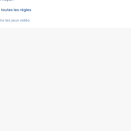
 toutes les règles
s les jeux vidéo
us choquant de Rockstar ? - Le scandale BULLY
e plus moche de Steam
du RÊVE tourne au CAUCHEMAR
pendant 8 heures
it… à tort
umiliés par un jeu vidéo
ire - Final Fantasy 8
ti un empire - Age of Empires
story DOFUS
tard, il crée l'un des pires jeux de tous les temps, MindsEye.