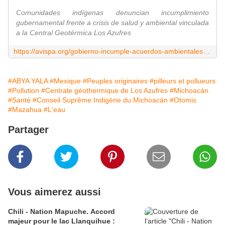
Comunidades indígenas denuncian incumplimiento
gubernamental frente a crisis de salud y ambiental vinculada
a la Central Geotérmica Los Azufres
https://avispa.org/gobierno-incumple-acuerdos-ambientales-para-atender-enfermedades-y-contaminacion-de-central-geotermica-en-michoacan/
#ABYA YALA
#Mexique
#Peuples originaires
#pilleurs et pollueurs
#Pollution
#Centrale géothermique de Los Azufres
#Michoacán
#Santé
#Conseil Suprême Indigène du Michoacán
#Otomis
#Mazahua
#L'eau
Partager
Vous aimerez aussi
Chili - Nation Mapuche. Accord
majeur pour le lac Llanquihue :