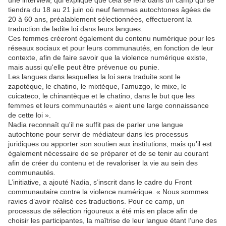
une interview, qui explique que cela se fera dans un camp qui se
tiendra du 18 au 21 juin où neuf femmes autochtones âgées de
20 à 60 ans, préalablement sélectionnées, effectueront la
traduction de ladite loi dans leurs langues.
Ces femmes créeront également du contenu numérique pour les
réseaux sociaux et pour leurs communautés, en fonction de leur
contexte, afin de faire savoir que la violence numérique existe,
mais aussi qu'elle peut être prévenue ou punie.
Les langues dans lesquelles la loi sera traduite sont le
zapotèque, le chatino, le mixtèque, l'amuzgo, le mixe, le
cuicateco, le chinantèque et le chatino, dans le but que les
femmes et leurs communautés « aient une large connaissance
de cette loi ».
Nadia reconnaît qu'il ne suffit pas de parler une langue
autochtone pour servir de médiateur dans les processus
juridiques ou apporter son soutien aux institutions, mais qu'il est
également nécessaire de se préparer et de se tenir au courant
afin de créer du contenu et de revaloriser la vie au sein des
communautés.
L’initiative, a ajouté Nadia, s’inscrit dans le cadre du Front
communautaire contre la violence numérique. « Nous sommes
ravies d’avoir réalisé ces traductions. Pour ce camp, un
processus de sélection rigoureux a été mis en place afin de
choisir les participantes, la maîtrise de leur langue étant l’une des