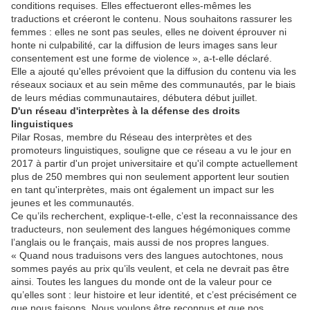
conditions requises. Elles effectueront elles-mêmes les
traductions et créeront le contenu. Nous souhaitons rassurer les
femmes : elles ne sont pas seules, elles ne doivent éprouver ni
honte ni culpabilité, car la diffusion de leurs images sans leur
consentement est une forme de violence », a-t-elle déclaré.
Elle a ajouté qu'elles prévoient que la diffusion du contenu via les
réseaux sociaux et au sein même des communautés, par le biais
de leurs médias communautaires, débutera début juillet.
D'un réseau d'interprètes à la défense des droits
linguistiques
Pilar Rosas, membre du Réseau des interprètes et des
promoteurs linguistiques, souligne que ce réseau a vu le jour en
2017 à partir d'un projet universitaire et qu'il compte actuellement
plus de 250 membres qui non seulement apportent leur soutien
en tant qu'interprètes, mais ont également un impact sur les
jeunes et les communautés.
Ce qu’ils recherchent, explique-t-elle, c’est la reconnaissance des
traducteurs, non seulement des langues hégémoniques comme
l’anglais ou le français, mais aussi de nos propres langues.
« Quand nous traduisons vers des langues autochtones, nous
sommes payés au prix qu’ils veulent, et cela ne devrait pas être
ainsi. Toutes les langues du monde ont de la valeur pour ce
qu’elles sont : leur histoire et leur identité, et c’est précisément ce
que nous faisons. Nous voulons être reconnus et que nos