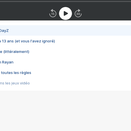
 DayZ
 a 13 ans (et vous l'avez ignoré)
e (littéralement)
im Rayan
 toutes les règles
s les jeux vidéo
us choquant de Rockstar ? - Le scandale BULLY
e plus moche de Steam
du RÊVE tourne au CAUCHEMAR
pendant 8 heures