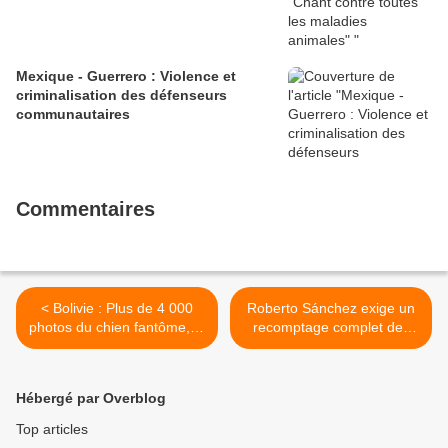
Mexique - Guerrero : Violence et
criminalisation des défenseurs
communautaires
Commentaires
< Bolivie : Plus de 4 000
Roberto Sánchez exige un
photos du chien fantôme, le
recomptage complet des
canidé le plus insaisissable
votes au Pérou >
d’Amazonie, ont été
collectées pour la première
Hébergé par Overblog
fois | ÉTUDE
Top articles