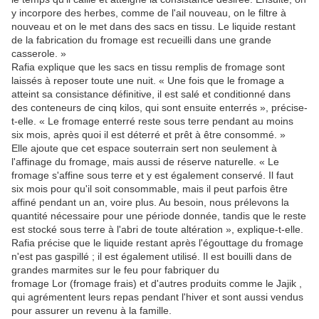
y incorpore des herbes, comme de l'ail nouveau, on le filtre à
nouveau et on le met dans des sacs en tissu. Le liquide restant
de la fabrication du fromage est recueilli dans une grande
casserole. »
Rafia explique que les sacs en tissu remplis de fromage sont
laissés à reposer toute une nuit. « Une fois que le fromage a
atteint sa consistance définitive, il est salé et conditionné dans
des conteneurs de cinq kilos, qui sont ensuite enterrés », précise-
t-elle. « Le fromage enterré reste sous terre pendant au moins
six mois, après quoi il est déterré et prêt à être consommé. »
Elle ajoute que cet espace souterrain sert non seulement à
l'affinage du fromage, mais aussi de réserve naturelle. « Le
fromage s'affine sous terre et y est également conservé. Il faut
six mois pour qu'il soit consommable, mais il peut parfois être
affiné pendant un an, voire plus. Au besoin, nous prélevons la
quantité nécessaire pour une période donnée, tandis que le reste
est stocké sous terre à l'abri de toute altération », explique-t-elle.
Rafia précise que le liquide restant après l'égouttage du fromage
n'est pas gaspillé ; il est également utilisé. Il est bouilli dans de
grandes marmites sur le feu pour fabriquer du
fromage Lor (fromage frais) et d'autres produits comme le Jajik ,
qui agrémentent leurs repas pendant l'hiver et sont aussi vendus
pour assurer un revenu à la famille.