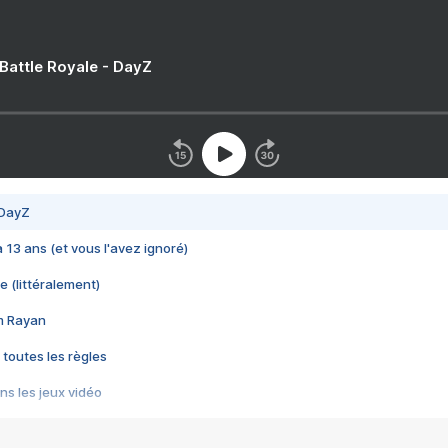
 Battle Royale - DayZ
 DayZ
 a 13 ans (et vous l'avez ignoré)
e (littéralement)
im Rayan
 toutes les règles
s les jeux vidéo
us choquant de Rockstar ? - Le scandale BULLY