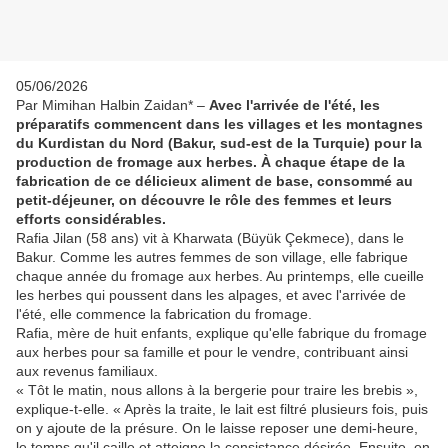
05/06/2026
Par Mimihan Halbin Zaidan* –
Avec l'arrivée de l'été, les
préparatifs commencent dans les villages et les montagnes
du Kurdistan du Nord (Bakur, sud-est de la Turquie) pour la
production de fromage aux herbes. À chaque étape de la
fabrication de ce délicieux aliment de base, consommé au
petit-déjeuner, on découvre le rôle des femmes et leurs
efforts considérables.
Rafia Jilan (58 ans) vit à Kharwata (Büyük Çekmece), dans le
Bakur. Comme les autres femmes de son village, elle fabrique
chaque année du fromage aux herbes. Au printemps, elle cueille
les herbes qui poussent dans les alpages, et avec l'arrivée de
l'été, elle commence la fabrication du fromage.
Rafia, mère de huit enfants, explique qu'elle fabrique du fromage
aux herbes pour sa famille et pour le vendre, contribuant ainsi
aux revenus familiaux.
« Tôt le matin, nous allons à la bergerie pour traire les brebis »,
explique-t-elle. « Après la traite, le lait est filtré plusieurs fois, puis
on y ajoute de la présure. On le laisse reposer une demi-heure,
le temps qu'il caille et atteigne la consistance désirée. Ensuite, on