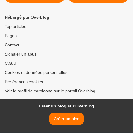
devient une tradition à
de l'extension du concept
Dolores, dans le Petén
d'aires marines protégées >
Hébergé par Overblog
Top articles
Pages
Contact
Signaler un abus
C.G.U.
Cookies et données personnelles
Préférences cookies
Voir le profil de caroleone sur le portail Overblog
Créer un blog sur Overblog
Créer un blog