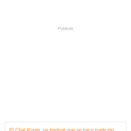
Publicité
El Chal K'uum, un festival que se hace tradición en Dolores, Petén