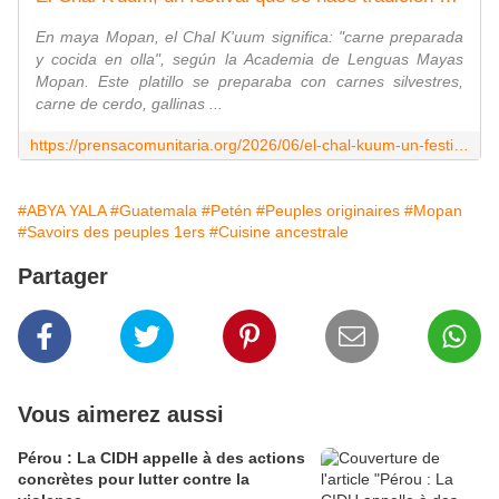
En maya Mopan, el Chal K'uum significa: "carne preparada
y cocida en olla", según la Academia de Lenguas Mayas
Mopan. Este platillo se preparaba con carnes silvestres,
carne de cerdo, gallinas ...
https://prensacomunitaria.org/2026/06/el-chal-kuum-un-festival-que-se-hace-tradicion-en-dolores-peten/
#ABYA YALA
#Guatemala
#Petén
#Peuples originaires
#Mopan
#Savoirs des peuples 1ers
#Cuisine ancestrale
Partager
Vous aimerez aussi
Pérou : La CIDH appelle à des actions
concrètes pour lutter contre la