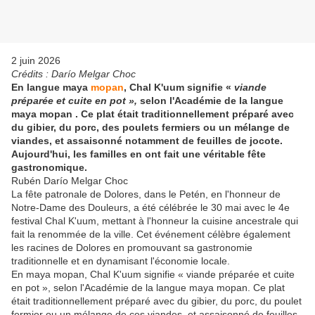
2 juin 2026
Crédits : Darío Melgar Choc
En langue maya
mopan
, Chal K'uum signifie «
viande
préparée et cuite en pot »,
selon l'Académie de la langue
maya mopan . Ce plat était traditionnellement préparé avec
du gibier, du porc, des poulets fermiers ou un mélange de
viandes, et assaisonné notamment de feuilles de jocote.
Aujourd'hui, les familles en ont fait une véritable fête
gastronomique.
Rubén Darío Melgar Choc
La fête patronale de Dolores, dans le Petén, en l'honneur de
Notre-Dame des Douleurs, a été célébrée le 30 mai avec le 4e
festival Chal K'uum, mettant à l'honneur la cuisine ancestrale qui
fait la renommée de la ville. Cet événement célèbre également
les racines de Dolores en promouvant sa gastronomie
traditionnelle et en dynamisant l'économie locale.
En maya mopan, Chal K'uum signifie « viande préparée et cuite
en pot », selon l'Académie de la langue maya mopan. Ce plat
était traditionnellement préparé avec du gibier, du porc, du poulet
fermier ou un mélange de ces viandes, et assaisonné de feuilles