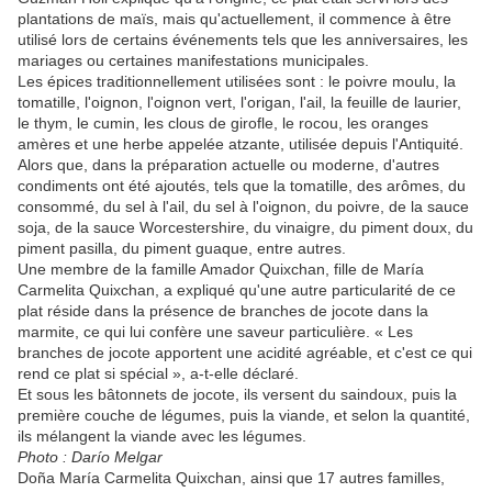
plantations de maïs, mais qu'actuellement, il commence à être
utilisé lors de certains événements tels que les anniversaires, les
mariages ou certaines manifestations municipales.
Les épices traditionnellement utilisées sont : le poivre moulu, la
tomatille, l'oignon, l'oignon vert, l'origan, l'ail, la feuille de laurier,
le thym, le cumin, les clous de girofle, le rocou, les oranges
amères et une herbe appelée atzante, utilisée depuis l'Antiquité.
Alors que, dans la préparation actuelle ou moderne, d'autres
condiments ont été ajoutés, tels que la tomatille, des arômes, du
consommé, du sel à l'ail, du sel à l'oignon, du poivre, de la sauce
soja, de la sauce Worcestershire, du vinaigre, du piment doux, du
piment pasilla, du piment guaque, entre autres.
Une membre de la famille Amador Quixchan, fille de María
Carmelita Quixchan, a expliqué qu'une autre particularité de ce
plat réside dans la présence de branches de jocote dans la
marmite, ce qui lui confère une saveur particulière. « Les
branches de jocote apportent une acidité agréable, et c'est ce qui
rend ce plat si spécial », a-t-elle déclaré.
Et sous les bâtonnets de jocote, ils versent du saindoux, puis la
première couche de légumes, puis la viande, et selon la quantité,
ils mélangent la viande avec les légumes.
Photo : Darío Melgar
Doña María Carmelita Quixchan, ainsi que 17 autres familles,