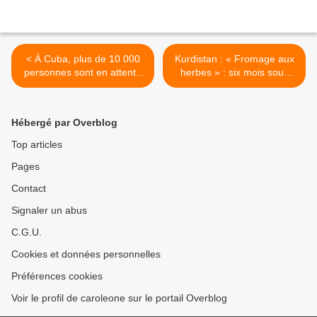
< À Cuba, plus de 10 000
Kurdistan : « Fromage aux
personnes sont en attente
herbes » : six mois sous
d'une intervention
terre et des années
chirurgicale en raison de la
d'expérience féminine >
crise énergétique et du
Hébergé par Overblog
blocus américain
Top articles
Pages
Contact
Signaler un abus
C.G.U.
Cookies et données personnelles
Préférences cookies
Voir le profil de caroleone sur le portail Overblog