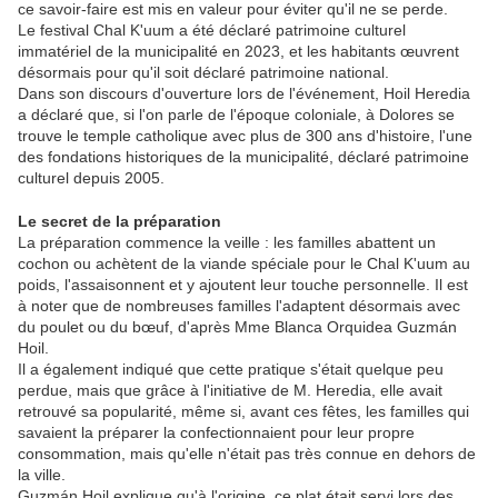
ce savoir-faire est mis en valeur pour éviter qu'il ne se perde.
Le festival Chal K'uum a été déclaré patrimoine culturel
immatériel de la municipalité en 2023, et les habitants œuvrent
désormais pour qu'il soit déclaré patrimoine national.
Dans son discours d'ouverture lors de l'événement, Hoil Heredia
a déclaré que, si l'on parle de l'époque coloniale, à Dolores se
trouve le temple catholique avec plus de 300 ans d'histoire, l'une
des fondations historiques de la municipalité, déclaré patrimoine
culturel depuis 2005.
Le secret de la préparation
La préparation commence la veille : les familles abattent un
cochon ou achètent de la viande spéciale pour le Chal K'uum au
poids, l'assaisonnent et y ajoutent leur touche personnelle. Il est
à noter que de nombreuses familles l'adaptent désormais avec
du poulet ou du bœuf, d'après Mme Blanca Orquidea Guzmán
Hoil.
Il a également indiqué que cette pratique s'était quelque peu
perdue, mais que grâce à l'initiative de M. Heredia, elle avait
retrouvé sa popularité, même si, avant ces fêtes, les familles qui
savaient la préparer la confectionnaient pour leur propre
consommation, mais qu'elle n'était pas très connue en dehors de
la ville.
Guzmán Hoil explique qu'à l'origine, ce plat était servi lors des