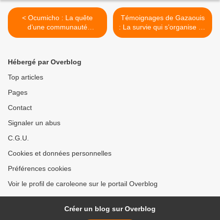
< Ocumicho : La quête
Témoignages de Gazaouis
d’une communauté
: La survie qui s’organise au
purépecha pour récupérer
jour le jour dans l’enfer de
ses forêts et son territoire
Gaza – partie 708 / 14.06 –
au Mexique | ENTRETIEN
Entre files d’attente et
Hébergé par Overblog
tables de survie >
Top articles
Pages
Contact
Signaler un abus
C.G.U.
Cookies et données personnelles
Préférences cookies
Voir le profil de caroleone sur le portail Overblog
Créer un blog sur Overblog