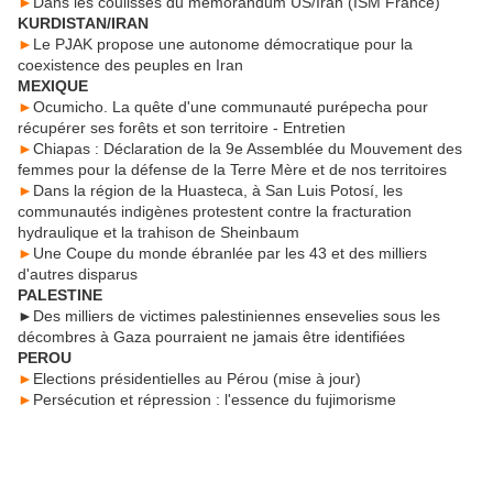
►
Dans les coulisses du mémorandum US/Iran (ISM France)
KURDISTAN/IRAN
►
Le PJAK propose une autonome démocratique pour la
coexistence des peuples en Iran
MEXIQUE
►
Ocumicho. La quête d'une communauté purépecha pour
récupérer ses forêts et son territoire - Entretien
►
Chiapas : Déclaration de la 9e Assemblée du Mouvement des
femmes pour la défense de la Terre Mère et de nos territoires
►
Dans la région de la Huasteca, à San Luis Potosí, les
communautés indigènes protestent contre la fracturation
hydraulique et la trahison de Sheinbaum
►
Une Coupe du monde ébranlée par les 43 et des milliers
d'autres disparus
PALESTINE
►Des milliers de victimes palestiniennes ensevelies sous les
décombres à Gaza pourraient ne jamais être identifiées
PEROU
►
Elections présidentielles au Pérou (mise à jour)
►
Persécution et répression : l'essence du fujimorisme