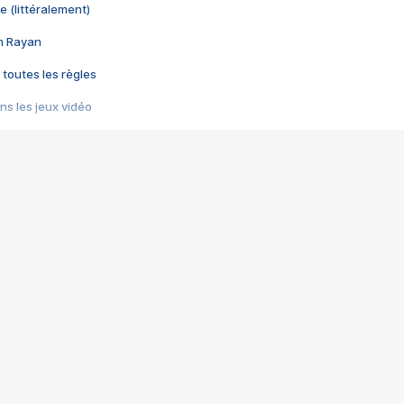
e (littéralement)
im Rayan
 toutes les règles
s les jeux vidéo
us choquant de Rockstar ? - Le scandale BULLY
e plus moche de Steam
du RÊVE tourne au CAUCHEMAR
pendant 8 heures
it… à tort
umiliés par un jeu vidéo
ire - Final Fantasy 8
ti un empire - Age of Empires
story DOFUS