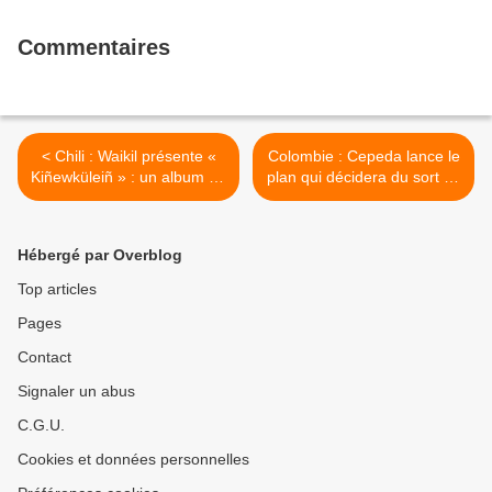
Commentaires
< Chili : Waikil présente «
Colombie : Cepeda lance le
Kiñewküleiñ » : un album de
plan qui décidera du sort de
la mémoire sonore qui
la Colombie >
habite le territoire mapuche,
réunissant instruments et
Hébergé par Overblog
interprètes traditionnels
mapuche lors de son
Top articles
lancement en direct
Pages
Contact
Signaler un abus
C.G.U.
Cookies et données personnelles