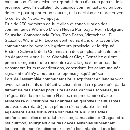
malnutrition. Cette action se reproduit dans d'autres parties de la
province, avec l'installation de cuisines communautaires en bord
de route pour apporter un soutien, et la décision de marcher vers
le centre de Nueva Pompeya.
Plus de 250 membres de huit villes et zones rurales des
communautés Wichí de Misión Nueva Pompeya, Fortín Belgrano,
Sauzalito, Comandancia Frías, Tres Pozos, Vizcacheral, El
Sauzal et Wichí El Pintado se sont réunis dans une assemblée
communautaire avec les législateurs provinciaux : le député
Rodolfo Schwartz de la Commission des peuples autochtones et
les députées Maria Luisa Chomiak et Glays González qui ont
promis d'organiser une rencontre avec le gouverneur pour lui
transmettre leurs revendications, cependant, les communautés
signalent qu'il n'y a eu aucune réponse jusqu'à présent.
Lors de l'assemblée communautaire, s'exprimant en langue wichi
avec traduction, ils ont décrit la crise alimentaire provoquée par la
fermeture des soupes populaires et des cantines scolaires, les
irrégularités du programme Ñachec (un programme d'aide
alimentaire qui distribue des denrées en quantités insuffisantes
ou avec des retards), et la pénurie d'eau potable. Ils ont
également alerté sur la crise sanitaire due aux maladies
endémiques telles que la tuberculose, la maladie de Chagas et la
malnutrition, soulignant que des décès évitables surviennent,
touchant de manière disproportionnée les enfants, et que les