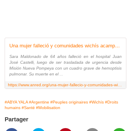
Una mujer falleció y comunidades wichís acampan: "Basta de hambre y muertes por tuberculosis" | ANRed
Sara Maldonado de 64 años falleció en el hospital Juan
José Castelli, luego de ser trasladada de urgencia desde
Misión Nueva Pompeya con un cuadro grave de hemoptisis
pulmonar. Su muerte en el ...
https://www.anred.org/una-mujer-fallecio-y-comunidades-wichis-acampan-basta-de-hambre-y-muertes-por-tuberculosis/
#ABYA YALA
#Argentine
#Peuples originaires
#Wichís
#Droits
humains
#Santé
#Mobilisation
Partager