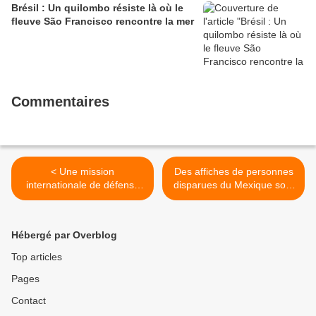
Brésil : Un quilombo résiste là où le
fleuve São Francisco rencontre la mer
Commentaires
< Une mission
Des affiches de personnes
internationale de défense
disparues du Mexique sont
des droits de l'homme se
exposées au musée de la
rendra en Bolivie pour
FIFA à Zurich >
enquêter sur des
Hébergé par Overblog
allégations de violations des
droits fondamentaux
Top articles
Pages
Contact