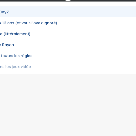
 DayZ
 a 13 ans (et vous l'avez ignoré)
e (littéralement)
im Rayan
 toutes les règles
s les jeux vidéo
us choquant de Rockstar ? - Le scandale BULLY
e plus moche de Steam
du RÊVE tourne au CAUCHEMAR
pendant 8 heures
it… à tort
umiliés par un jeu vidéo