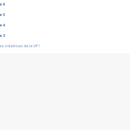
e 6
e 5
e 4
e 3
s créatrices de la VF !
e 2
e 1
e Mektoub My Love arrive enfin ! Rencontre avec Shaïn Boumedine et Sal
i : après Toni en famille
elle réalise le bouleversant Dites lui que je l'aime
ais ! Rencontre autour de Vie privée de Rebecca Zlotowski
 de Marguerite, Grave... Rencontre avec Ella Rumpf
 Les Rêveurs, un film intime sur la santé mentale