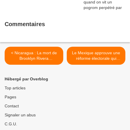
Commentaires
< Nicaragua : La mort de
Le Mexique approuve une
Brooklyn Rivera
réforme électorale qui
constituerait un crime
ajoute l'ingérence étrangère
international
comme motif d'annulation >
Hébergé par Overblog
Top articles
Pages
Contact
Signaler un abus
C.G.U.