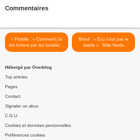
Commentaires
< Flottille : « Comment j’ai
Brésil : « Exu n’est pas le
été torturé par les Israéliens
diable » : Mãe Neide
»
Ribeiro raconte son combat
pour la défense de la
culture afro-brésilienne >
Hébergé par Overblog
Top articles
Pages
Contact
Signaler un abus
C.G.U.
Cookies et données personnelles
Préférences cookies