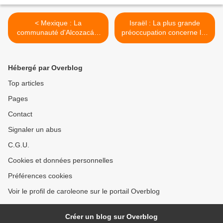
< Mexique : La
Israël : La plus grande
communauté d'Alcozacán,
préoccupation concerne les
bastion du mouvement
prisonniers palestiniens qui
indigène dans l'État de
sont continuellement
Guerrero, a été entièrement
torturés, déclare Saif
Hébergé par Overblog
déplacée
Abukeshek >
Top articles
Pages
Contact
Signaler un abus
C.G.U.
Cookies et données personnelles
Préférences cookies
Voir le profil de caroleone sur le portail Overblog
Créer un blog sur Overblog