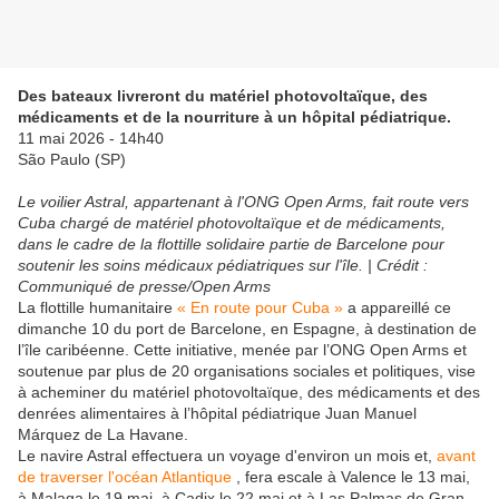
Des bateaux livreront du matériel photovoltaïque, des
médicaments et de la nourriture à un hôpital pédiatrique.
11 mai 2026 - 14h40
São Paulo (SP)
Le voilier Astral, appartenant à l'ONG Open Arms, fait route vers
Cuba chargé de matériel photovoltaïque et de médicaments,
dans le cadre de la flottille solidaire partie de Barcelone pour
soutenir les soins médicaux pédiatriques sur l'île. | Crédit :
Communiqué de presse/Open Arms
La flottille humanitaire
« En route pour Cuba »
a appareillé ce
dimanche 10 du port de Barcelone, en Espagne, à destination de
l’île caribéenne. Cette initiative, menée par l’ONG Open Arms et
soutenue par plus de 20 organisations sociales et politiques, vise
à acheminer du matériel photovoltaïque, des médicaments et des
denrées alimentaires à l’hôpital pédiatrique Juan Manuel
Márquez de La Havane.
Le navire Astral effectuera un voyage d'environ un mois et,
avant
de traverser l'océan Atlantique
, fera escale à Valence le 13 mai,
à Malaga le 19 mai, à Cadix le 22 mai et à Las Palmas de Gran