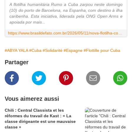
A flotilha humanitária Rumo a Cuba zarpou neste domingo
(10) do porto de Barcelona, ​​na Espanha, com destino à ilha
caribenha. Esta iniciativa, liderada pela ONG Open Arms e
apoiada por mais...
https://www.brasildefato.com.br/2026/05/11/nova-flotilha-com-ajuda-humanitaria-para-cuba-parte-da-espanha/
#ABYA YALA
#Cuba
#Solidarité
#Espagne
#Flottille pour Cuba
Partager
Vous aimerez aussi
Chili : Central Classista et les
réformes du travail de Kast : « La
classe dirigeante est une mauvaise
classe »