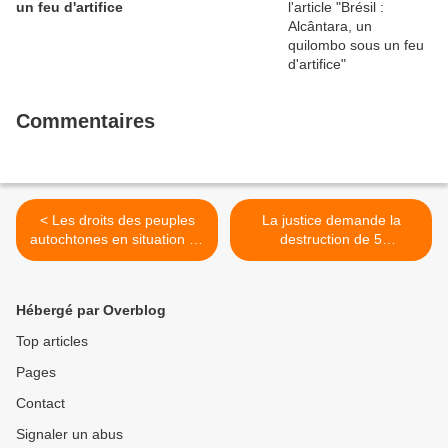
un feu d'artifice
Commentaires
< Les droits des peuples
La justice demande la
autochtones en situation de
destruction de 5
conflit et de post-conflit :
mégabassines - le système
une leçon du Groenland
bassine n'en finit plus de
couler >
Hébergé par Overblog
Top articles
Pages
Contact
Signaler un abus