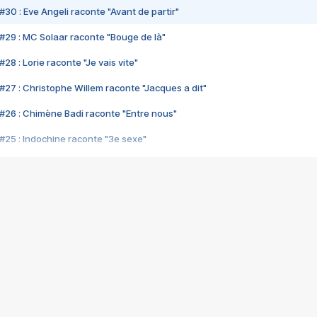
#30 : Eve Angeli raconte "Avant de partir"
#29 : MC Solaar raconte "Bouge de là"
28 : Lorie raconte "Je vais vite"
#27 : Christophe Willem raconte "Jacques a dit"
#26 : Chimène Badi raconte "Entre nous"
#25 : Indochine raconte "3e sexe"
#24 : Zaho raconte "C'est chelou"
#23 : Patrick Bruel raconte "Au café des délices"
#22 : Kyo raconte "Le chemin"
#21 : Nolwenn Leroy raconte "Cassé"
#20 : Patrick Hernandez raconte "Born to be alive"
#19 : Lorie raconte "Près de moi"