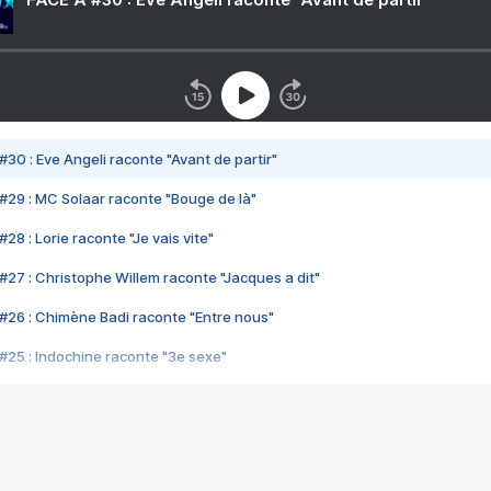
#30 : Eve Angeli raconte "Avant de partir"
#29 : MC Solaar raconte "Bouge de là"
28 : Lorie raconte "Je vais vite"
#27 : Christophe Willem raconte "Jacques a dit"
#26 : Chimène Badi raconte "Entre nous"
#25 : Indochine raconte "3e sexe"
#24 : Zaho raconte "C'est chelou"
#23 : Patrick Bruel raconte "Au café des délices"
#22 : Kyo raconte "Le chemin"