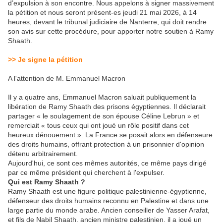
d’expulsion à son encontre. Nous appelons à signer massivement
la pétition et nous seront présent-es jeudi 21 mai 2026, à 14
heures, devant le tribunal judiciaire de Nanterre, qui doit rendre
son avis sur cette procédure, pour apporter notre soutien à Ramy
Shaath.
>> Je signe la pétition
A l'attention de M. Emmanuel Macron
Il y a quatre ans, Emmanuel Macron saluait publiquement la
libération de Ramy Shaath des prisons égyptiennes. Il déclarait
partager « le soulagement de son épouse Céline Lebrun » et
remerciait « tous ceux qui ont joué un rôle positif dans cet
heureux dénouement ». La France se posait alors en défenseure
des droits humains, offrant protection à un prisonnier d'opinion
détenu arbitrairement.
Aujourd'hui, ce sont ces mêmes autorités, ce même pays dirigé
par ce même président qui cherchent à l'expulser.
Qui est Ramy Shaath ?
Ramy Shaath est une figure politique palestinienne-égyptienne,
défenseur des droits humains reconnu en Palestine et dans une
large partie du monde arabe. Ancien conseiller de Yasser Arafat,
et fils de Nabil Shaath, ancien ministre palestinien, il a joué un