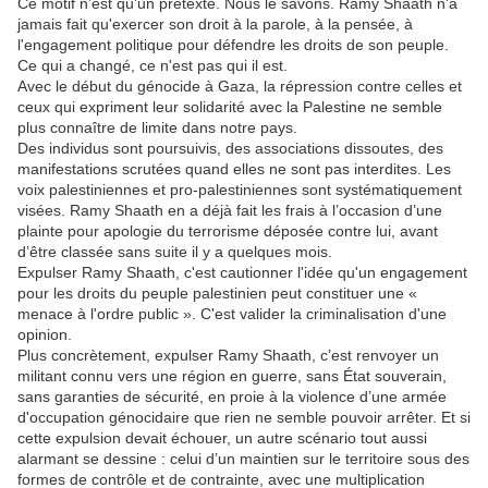
Ce motif n’est qu’un prétexte. Nous le savons. Ramy Shaath n'a
jamais fait qu'exercer son droit à la parole, à la pensée, à
l'engagement politique pour défendre les droits de son peuple.
Ce qui a changé, ce n'est pas qui il est.
Avec le début du génocide à Gaza, la répression contre celles et
ceux qui expriment leur solidarité avec la Palestine ne semble
plus connaître de limite dans notre pays.
Des individus sont poursuivis, des associations dissoutes, des
manifestations scrutées quand elles ne sont pas interdites. Les
voix palestiniennes et pro-palestiniennes sont systématiquement
visées. Ramy Shaath en a déjà fait les frais à l’occasion d’une
plainte pour apologie du terrorisme déposée contre lui, avant
d’être classée sans suite il y a quelques mois.
Expulser Ramy Shaath, c'est cautionner l'idée qu'un engagement
pour les droits du peuple palestinien peut constituer une «
menace à l'ordre public ». C'est valider la criminalisation d'une
opinion.
Plus concrètement, expulser Ramy Shaath, c’est renvoyer un
militant connu vers une région en guerre, sans État souverain,
sans garanties de sécurité, en proie à la violence d’une armée
d'occupation génocidaire que rien ne semble pouvoir arrêter. Et si
cette expulsion devait échouer, un autre scénario tout aussi
alarmant se dessine : celui d’un maintien sur le territoire sous des
formes de contrôle et de contrainte, avec une multiplication