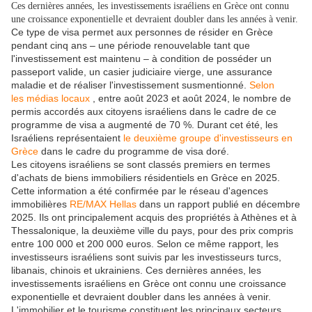
Ces dernières années, les investissements israéliens en Grèce ont connu
une croissance exponentielle et devraient doubler dans les années à venir.
Ce type de visa permet aux personnes de résider en Grèce
pendant cinq ans – une période renouvelable tant que
l'investissement est maintenu – à condition de posséder un
passeport valide, un casier judiciaire vierge, une assurance
maladie et de réaliser l'investissement susmentionné.
Selon
les médias locaux
, entre août 2023 et août 2024, le nombre de
permis accordés aux citoyens israéliens dans le cadre de ce
programme de visa a augmenté de 70 %. Durant cet été, les
Israéliens représentaient
le deuxième groupe d'investisseurs en
Grèce
dans le cadre du programme de visa doré.
Les citoyens israéliens se sont classés premiers en termes
d'achats de biens immobiliers résidentiels en Grèce en 2025.
Cette information a été confirmée par le réseau d'agences
immobilières
RE/MAX Hellas
dans un rapport publié en décembre
2025. Ils ont principalement acquis des propriétés à Athènes et à
Thessalonique, la deuxième ville du pays, pour des prix compris
entre 100 000 et 200 000 euros. Selon ce même rapport, les
investisseurs israéliens sont suivis par les investisseurs turcs,
libanais, chinois et ukrainiens. Ces dernières années, les
investissements israéliens en Grèce ont connu une croissance
exponentielle et devraient doubler dans les années à venir.
L'immobilier et le tourisme constituent les principaux secteurs