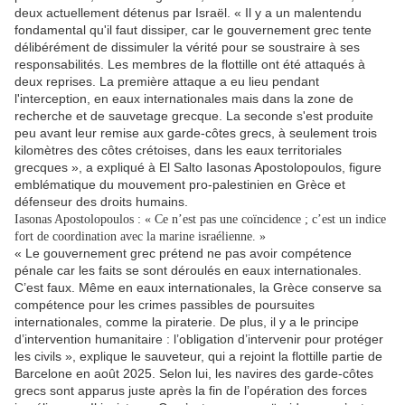
deux actuellement détenus par Israël. « Il y a un malentendu
fondamental qu'il faut dissiper, car le gouvernement grec tente
délibérément de dissimuler la vérité pour se soustraire à ses
responsabilités. Les membres de la flottille ont été attaqués à
deux reprises. La première attaque a eu lieu pendant
l'interception, en eaux internationales mais dans la zone de
recherche et de sauvetage grecque. La seconde s'est produite
peu avant leur remise aux garde-côtes grecs, à seulement trois
kilomètres des côtes crétoises, dans les eaux territoriales
grecques », a expliqué à El Salto Iasonas Apostolopoulos, figure
emblématique du mouvement pro-palestinien en Grèce et
défenseur des droits humains.
Iasonas Apostolopoulos : « Ce n’est pas une coïncidence ; c’est un indice
fort de coordination avec la marine israélienne. »
« Le gouvernement grec prétend ne pas avoir compétence
pénale car les faits se sont déroulés en eaux internationales.
C’est faux. Même en eaux internationales, la Grèce conserve sa
compétence pour les crimes passibles de poursuites
internationales, comme la piraterie. De plus, il y a le principe
d’intervention humanitaire : l’obligation d’intervenir pour protéger
les civils », explique le sauveteur, qui a rejoint la flottille partie de
Barcelone en août 2025. Selon lui, les navires des garde-côtes
grecs sont apparus juste après la fin de l’opération des forces