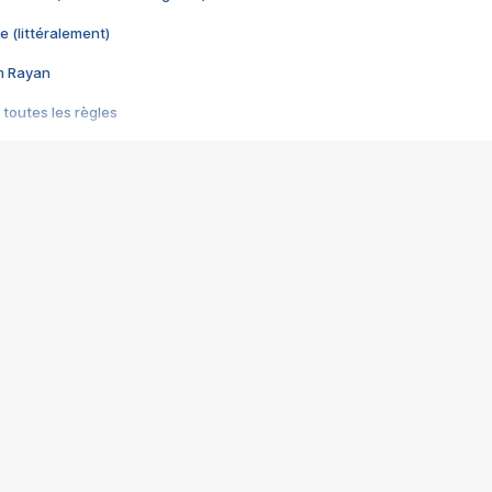
e (littéralement)
im Rayan
 toutes les règles
s les jeux vidéo
us choquant de Rockstar ? - Le scandale BULLY
e plus moche de Steam
du RÊVE tourne au CAUCHEMAR
pendant 8 heures
it… à tort
umiliés par un jeu vidéo
ire - Final Fantasy 8
ti un empire - Age of Empires