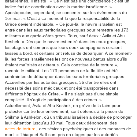
israéliennes. Il insiste : « Ce n’est pas une coïncidence ; c’est un
indice fort de coordination avec la marine israélienne. »
Apostopoulos, cependant, se concentre sur les événements du
1er mai : « C’est à ce moment-là que la responsabilité de la
Grèce devient indéniable. » Ce jour-là, le navire israélien est
entré dans les eaux territoriales grecques pour remettre les 173
militants aux garde-côtes grecs. Tous, sauf deux : Ávila et Abu
Keshek. « Dès que le navire est entré dans les eaux grecques,
les otages ont compris que leurs deux compagnons seraient
laissés à bord, et certains ont refusé de débarquer. À ce moment-
là, les forces israéliennes les ont de nouveau battus alors qu’ils
étaient maîtrisés et détenus. Cela constitue de la torture »,
raconte le militant. Les 173 personnes de la flottille ont été
contraintes de débarquer dans les eaux territoriales grecques.
Accueillies par les autorités grecques, 36 d’entre elles ont
nécessité des soins médicaux et ont été transportées dans
différents hôpitaux de Crète. « Il ne s’agit pas d’une simple
complicité. Il s’agit de participation à des crimes. »
Actuellement, Ávila et Abu Keshek, en grève de la faim pour
protester contre leur enlèvement, sont détenus à la prison de
Shikma à Ashkelon, où un tribunal israélien a décidé de prolonger
leur détention jusqu'au 10 mai. Tous deux dénoncent des
actes de torture,
des sévices psychologiques et des menaces de
mort. « Thiago et Saïf sont pris en otages par les autorités