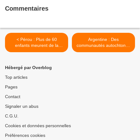
Commentaires
< Pérou : Plus de 60
Argentine : Des
enfants meurent de la
communautés autochtones
coqueluche dans le Loreto
du nord de Salta attendent
d'être reçues par le
gouvernement >
Hébergé par Overblog
Top articles
Pages
Contact
Signaler un abus
C.G.U.
Cookies et données personnelles
Préférences cookies