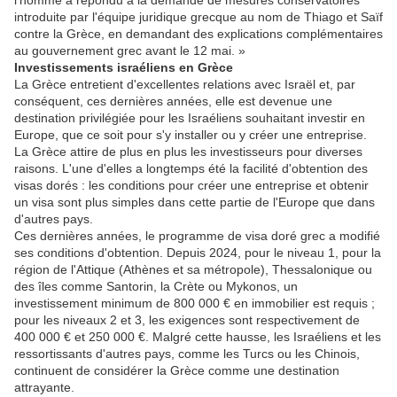
l'homme a répondu à la demande de mesures conservatoires
introduite par l'équipe juridique grecque au nom de Thiago et Saïf
contre la Grèce, en demandant des explications complémentaires
au gouvernement grec avant le 12 mai. »
Investissements israéliens en Grèce
La Grèce entretient d'excellentes relations avec Israël et, par
conséquent, ces dernières années, elle est devenue une
destination privilégiée pour les Israéliens souhaitant investir en
Europe, que ce soit pour s'y installer ou y créer une entreprise.
La Grèce attire de plus en plus les investisseurs pour diverses
raisons. L'une d'elles a longtemps été la facilité d'obtention des
visas dorés : les conditions pour créer une entreprise et obtenir
un visa sont plus simples dans cette partie de l'Europe que dans
d'autres pays.
Ces dernières années, le programme de visa doré grec a modifié
ses conditions d'obtention. Depuis 2024, pour le niveau 1, pour la
région de l'Attique (Athènes et sa métropole), Thessalonique ou
des îles comme Santorin, la Crète ou Mykonos, un
investissement minimum de 800 000 € en immobilier est requis ;
pour les niveaux 2 et 3, les exigences sont respectivement de
400 000 € et 250 000 €. Malgré cette hausse, les Israéliens et les
ressortissants d'autres pays, comme les Turcs ou les Chinois,
continuent de considérer la Grèce comme une destination
attrayante.