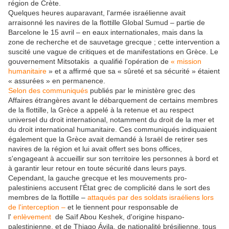
région de Crète.
Quelques heures auparavant, l'armée israélienne avait
arraisonné les navires de la flottille Global Sumud – partie de
Barcelone le 15 avril – en eaux internationales, mais dans la
zone de recherche et de sauvetage grecque ; cette intervention a
suscité une vague de critiques et de manifestations en Grèce. Le
gouvernement Mitsotakis a qualifié l'opération de
« mission
humanitaire
» et a affirmé que sa « sûreté et sa sécurité » étaient
« assurées » en permanence.
Selon des communiqués
publiés par le ministère grec des
Affaires étrangères avant le débarquement de certains membres
de la flottille, la Grèce a appelé à la retenue et au respect
universel du droit international, notamment du droit de la mer et
du droit international humanitaire. Ces communiqués indiquaient
également que la Grèce avait demandé à Israël de retirer ses
navires de la région et lui avait offert ses bons offices,
s'engageant à accueillir sur son territoire les personnes à bord et
à garantir leur retour en toute sécurité dans leurs pays.
Cependant, la gauche grecque et les mouvements pro-
palestiniens accusent l'État grec de complicité dans le sort des
membres de la flottille –
attaqués par des soldats israéliens
lors
de l'interception –
et le tiennent pour responsable de
l'
enlèvement
de Saïf Abou Keshek, d'origine hispano-
palestinienne, et de Thiago Ávila, de nationalité brésilienne, tous