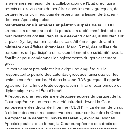
israéliennes en raison de la collaboration de l'État grec, qui a
permis aux ravisseurs de pénétrer dans les eaux grecques, de
torturer leurs victimes, puis de repartir sans laisser de traces »,
dénonce Apostolopoulos.
Manifestations à Athènes et pétition auprès de la CEDH
La réaction d'une partie de la population a été immédiate et des
manifestations ont lieu depuis le week-end dernier, aussi bien sur
la place Syntagma, principale place d'Athènes, que devant le
ministère des Affaires étrangères. Mardi 5 mai, des milliers de
personnes ont participé à un rassemblement de solidarité avec la
flottille et pour condamner les agissements du gouvernement
grec.
Le mouvement pro-palestinien exige une enquête sur la
responsabilité pénale des autorités grecques, ainsi que sur les
actions menées par Israël dans la zone RAS grecque. Il appelle
également à la fin de toute coopération militaire, économique et
diplomatique avec l'État d'Israël.
À l'époque, une requête a été déposée auprès du parquet de la
Cour suprême et un recours a été introduit devant la Cour
européenne des droits de l'homme (CEDH). « La demande visait
à obtenir des mesures conservatoires pour contraindre la Grèce
à empêcher le départ du navire israélien », explique Iasonas
Apostolopoulos. « Le 5 mai, la Cour européenne des droits de