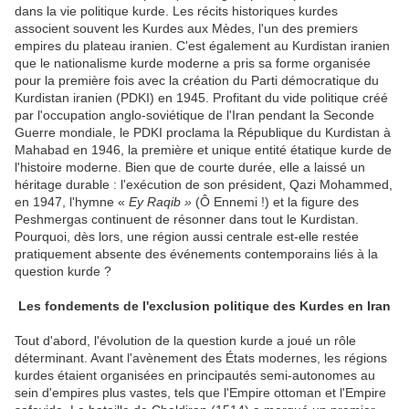
dans la vie politique kurde. Les récits historiques kurdes
associent souvent les Kurdes aux Mèdes, l'un des premiers
empires du plateau iranien. C'est également au Kurdistan iranien
que le nationalisme kurde moderne a pris sa forme organisée
pour la première fois avec la création du Parti démocratique du
Kurdistan iranien (PDKI) en 1945. Profitant du vide politique créé
par l'occupation anglo-soviétique de l'Iran pendant la Seconde
Guerre mondiale, le PDKI proclama la République du Kurdistan à
Mahabad en 1946, la première et unique entité étatique kurde de
l'histoire moderne. Bien que de courte durée, elle a laissé un
héritage durable : l'exécution de son président, Qazi Mohammed,
en 1947, l'hymne «
Ey Raqib »
(Ô Ennemi !) et la figure des
Peshmergas continuent de résonner dans tout le Kurdistan.
Pourquoi, dès lors, une région aussi centrale est-elle restée
pratiquement absente des événements contemporains liés à la
question kurde ?
Les fondements de l'exclusion politique des Kurdes en Iran
Tout d'abord, l'évolution de la question kurde a joué un rôle
déterminant. Avant l'avènement des États modernes, les régions
kurdes étaient organisées en principautés semi-autonomes au
sein d'empires plus vastes, tels que l'Empire ottoman et l'Empire