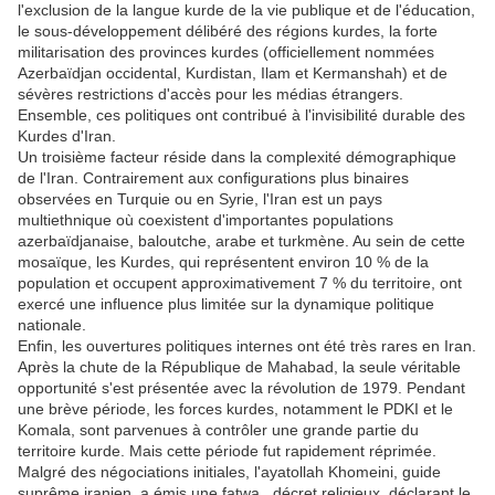
l'exclusion de la langue kurde de la vie publique et de l'éducation,
le sous-développement délibéré des régions kurdes, la forte
militarisation des provinces kurdes (officiellement nommées
Azerbaïdjan occidental, Kurdistan, Ilam et Kermanshah) et de
sévères restrictions d'accès pour les médias étrangers.
Ensemble, ces politiques ont contribué à l'invisibilité durable des
Kurdes d'Iran.
Un troisième facteur réside dans la complexité démographique
de l'Iran. Contrairement aux configurations plus binaires
observées en Turquie ou en Syrie, l'Iran est un pays
multiethnique où coexistent d'importantes populations
azerbaïdjanaise, baloutche, arabe et turkmène. Au sein de cette
mosaïque, les Kurdes, qui représentent environ 10 % de la
population et occupent approximativement 7 % du territoire, ont
exercé une influence plus limitée sur la dynamique politique
nationale.
Enfin, les ouvertures politiques internes ont été très rares en Iran.
Après la chute de la République de Mahabad, la seule véritable
opportunité s'est présentée avec la révolution de 1979. Pendant
une brève période, les forces kurdes, notamment le PDKI et le
Komala, sont parvenues à contrôler une grande partie du
territoire kurde. Mais cette période fut rapidement réprimée.
Malgré des négociations initiales, l'ayatollah Khomeini, guide
suprême iranien, a émis une fatwa , décret religieux, déclarant le