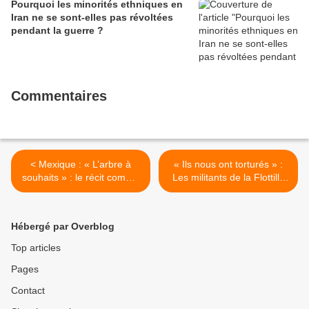
Pourquoi les minorités ethniques en
Iran ne se sont-elles pas révoltées
pendant la guerre ?
Commentaires
< Mexique : « L’arbre à
« Ils nous ont torturés » :
souhaits » : le récit comme
Les militants de la Flottille
pratique réflexive autour du
mondiale Sumud dénoncent
travail avec des enfants
les brutalités israéliennes >
vivant dans une crise des
Hébergé par Overblog
droits de l’homme
Top articles
Pages
Contact