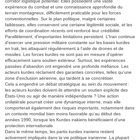
corridor logistique potentiel. Elles possèdent une vaste
expérience du combat et une connaissance approfondie du
terrain montagneux, difficilement praticable pour les forces
conventionnelles. Sur le plan politique, malgré certaines
faiblesses, elles conservent une certaine légitimité sociale, et les
efforts de coordination récents ont renforcé leur crédibilité.
Parallèlement, d'importantes limitations persistent. L'Iran continue
d'exercer une pression militaire constante sur les bases kurdes
en Irak, les attaquant régulièrement à l'aide de drones et de
missiles. Les forces kurdes ne sont pas en mesure d'opérer
efficacement sans soutien extérieur. Surtout, les expériences
passées d'abandon ont engendré une profonde méfiance. Les
acteurs kurdes réclament des garanties concrètes, telles qu'une
zone d'exclusion aérienne, qui tardent à se concrétiser.
Cela a engendré un débat stratégique au sein du mouvement :
les acteurs kurdes doivent-ils attendre un soutien explicite des
États-Unis ou agir de manière indépendante ? Une action
unilatérale pourrait créer une dynamique interne, mais elle
comporterait également des risques importants, notamment dans
un contexte mondial bien moins favorable qu’au début des
années 1990, lorsque les Kurdes irakiens bénéficiaient d’une
protection internationale.
Dans le même temps, les partis kurdes iraniens restent
activement impliqués dans la vie politique iranienne. La plupart