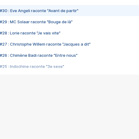
#30 : Eve Angeli raconte "Avant de partir"
#29 : MC Solaar raconte "Bouge de là"
28 : Lorie raconte "Je vais vite"
#27 : Christophe Willem raconte "Jacques a dit"
#26 : Chimène Badi raconte "Entre nous"
#25 : Indochine raconte "3e sexe"
#24 : Zaho raconte "C'est chelou"
#23 : Patrick Bruel raconte "Au café des délices"
#22 : Kyo raconte "Le chemin"
#21 : Nolwenn Leroy raconte "Cassé"
#20 : Patrick Hernandez raconte "Born to be alive"
#19 : Lorie raconte "Près de moi"