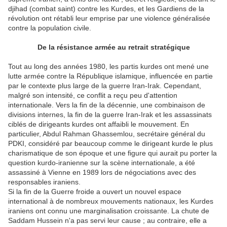
djihad (combat saint) contre les Kurdes, et les Gardiens de la
révolution ont rétabli leur emprise par une violence généralisée
contre la population civile.
De la résistance armée au retrait stratégique
Tout au long des années 1980, les partis kurdes ont mené une
lutte armée contre la République islamique, influencée en partie
par le contexte plus large de la guerre Iran-Irak. Cependant,
malgré son intensité, ce conflit a reçu peu d'attention
internationale. Vers la fin de la décennie, une combinaison de
divisions internes, la fin de la guerre Iran-Irak et les assassinats
ciblés de dirigeants kurdes ont affaibli le mouvement. En
particulier, Abdul Rahman Ghassemlou, secrétaire général du
PDKI, considéré par beaucoup comme le dirigeant kurde le plus
charismatique de son époque et une figure qui aurait pu porter la
question kurdo-iranienne sur la scène internationale, a été
assassiné à Vienne en 1989 lors de négociations avec des
responsables iraniens.
Si la fin de la Guerre froide a ouvert un nouvel espace
international à de nombreux mouvements nationaux, les Kurdes
iraniens ont connu une marginalisation croissante. La chute de
Saddam Hussein n'a pas servi leur cause ; au contraire, elle a