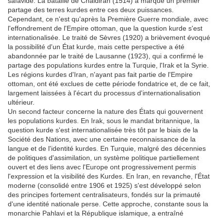
safavide. La bataille de Chaldiran (1514) a marqué un premier
partage des terres kurdes entre ces deux puissances.
Cependant, ce n'est qu'après la Première Guerre mondiale, avec
l'effondrement de l'Empire ottoman, que la question kurde s'est
internationalisée. Le traité de Sèvres (1920) a brièvement évoqué
la possibilité d'un État kurde, mais cette perspective a été
abandonnée par le traité de Lausanne (1923), qui a confirmé le
partage des populations kurdes entre la Turquie, l'Irak et la Syrie.
Les régions kurdes d'Iran, n'ayant pas fait partie de l'Empire
ottoman, ont été exclues de cette période fondatrice et, de ce fait,
largement laissées à l'écart du processus d'internationalisation
ultérieur.
Un second facteur concerne la nature des États qui gouvernent
les populations kurdes. En Irak, sous le mandat britannique, la
question kurde s'est internationalisée très tôt par le biais de la
Société des Nations, avec une certaine reconnaissance de la
langue et de l'identité kurdes. En Turquie, malgré des décennies
de politiques d'assimilation, un système politique partiellement
ouvert et des liens avec l'Europe ont progressivement permis
l'expression et la visibilité des Kurdes. En Iran, en revanche, l'État
moderne (consolidé entre 1906 et 1925) s'est développé selon
des principes fortement centralisateurs, fondés sur la primauté
d'une identité nationale perse. Cette approche, constante sous la
monarchie Pahlavi et la République islamique, a entraîné