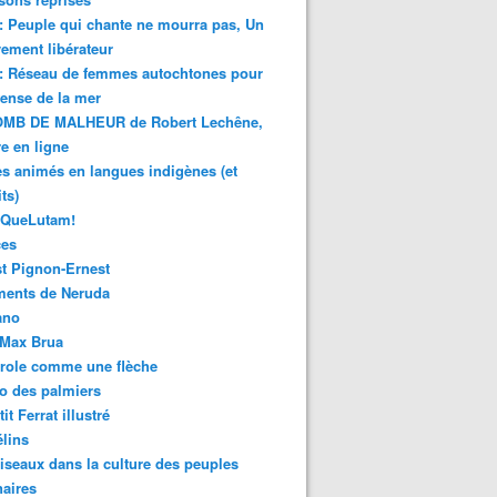
 : Peuple qui chante ne mourra pas, Un
ment libérateur
 : Réseau de femmes autochtones pour
fense de la mer
MB DE MALHEUR de Robert Lechêne,
re en ligne
s animés en langues indigènes (et
ts)
sQueLutam!
ces
t Pignon-Ernest
ments de Neruda
ano
-Max Brua
role comme une flèche
o des palmiers
it Ferrat illustré
élins
iseaux dans la culture des peuples
naires