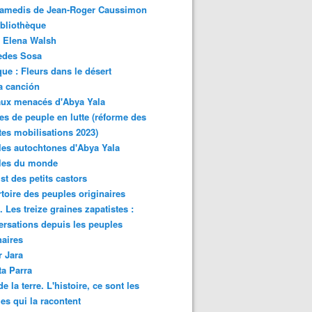
samedis de Jean-Roger Caussimon
bliothèque
 Elena Walsh
edes Sosa
ue : Fleurs dans le désert
a canción
aux menacés d'Abya Yala
es de peuple en lutte (réforme des
ites mobilisations 2023)
es autochtones d'Abya Yala
les du monde
ist des petits castors
toire des peuples originaires
 Les treize graines zapatistes :
rsations depuis les peuples
naires
r Jara
ta Parra
de la terre. L'histoire, ce sont les
es qui la racontent