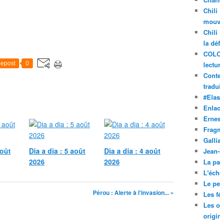
Chili
mouve
Chili
la dé
COLO
epost
0
lectu
Conte
tradui
#Ela
Enla
Ernes
Frag
Galli
août
Dia a dia : 5 août
Dia a dia : 4 août
Jean
2026
2026
La pa
L'éch
Le pet
Pérou : Alerte à l'invasion... »
Les f
Les o
origi