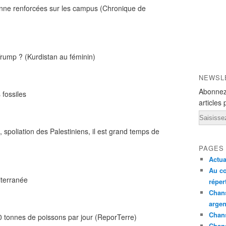
ienne renforcées sur les campus (Chronique de
Trump ? (Kurdistan au féminin)
NEWSL
Abonnez
 fossiles
articles 
Email
spoliation des Palestiniens, il est grand temps de
PAGES
Actua
Au co
iterranée
réper
Chans
argen
Chans
0 tonnes de poissons par jour (ReporTerre)
Chan