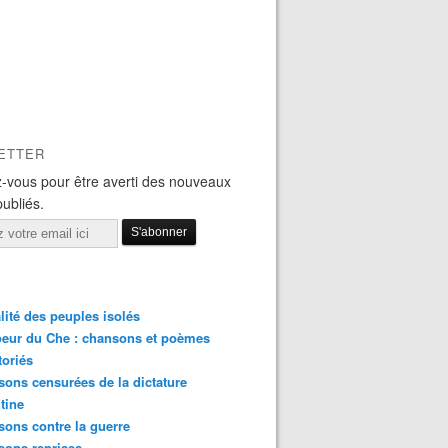
ETTER
-vous pour être averti des nouveaux
publiés.
lité des peuples isolés
eur du Che : chansons et poèmes
toriés
ons censurées de la dictature
tine
ons contre la guerre
sons reprises