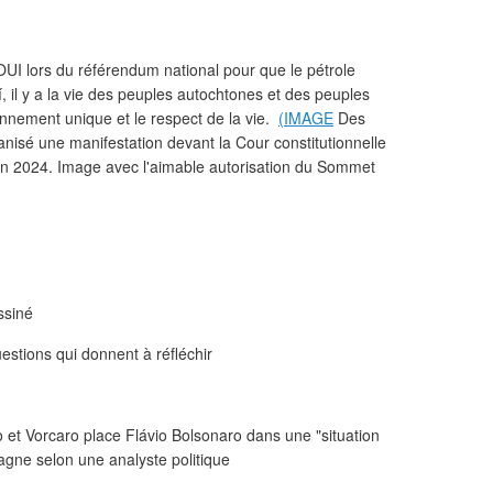
OUI lors du référendum national pour que le pétrole
í, il y a la vie des peuples autochtones et des peuples
ironnement unique et le respect de la vie.
(IMAGE
Des
nisé une manifestation devant la Cour constitutionnelle
en 2024. Image avec l'aimable autorisation du Sommet
assiné
uestions qui donnent à réfléchir
ro et Vorcaro place Flávio Bolsonaro dans une "situation
agne selon une analyste politique