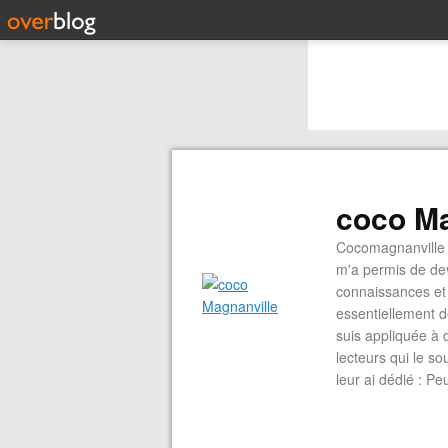
coco Ma
Cocomagnanville 
m'a permis de dev
connaissances et 
essentiellement d
suis appliquée à 
lecteurs qui le s
leur ai dédié : P