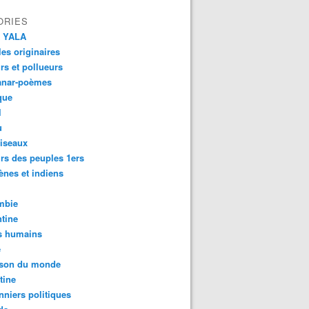
ORIES
 YALA
es originaires
urs et pollueurs
anar-poèmes
que
l
u
iseaux
rs des peuples 1ers
ènes et indiens
mbie
tine
s humains
é
son du monde
tine
nniers politiques