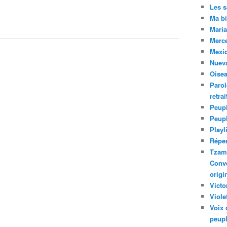
Les 
Ma bi
Maria
Merc
Mexiq
Nuev
Oise
Parol
retra
Peupl
Peup
Playl
Réper
Tzam.
Conve
origi
Victo
Viole
Voix 
peupl