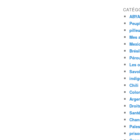
CATÉG
ABYA
Peupl
pille
Mes 
Mexi
Brési
Péro
Les o
Savoi
indig
Chili
Colo
Argen
Droit
Sant
Chan
Pales
priso