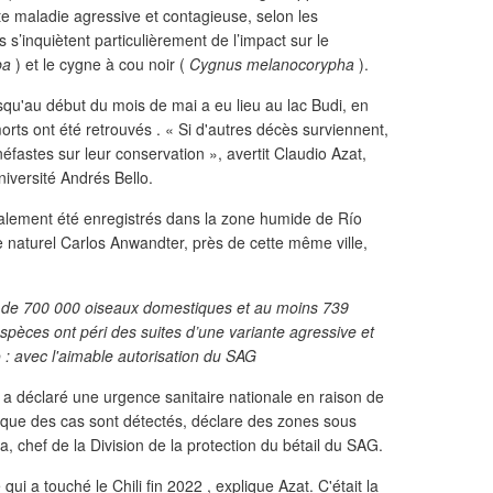
te maladie agressive et contagieuse, selon les
s s’inquiètent particulièrement de l’impact sur le
ba
) et le cygne à cou noir (
Cygnus melanocorypha
).
qu'au début du mois de mai a eu lieu au lac Budi, en
rts ont été retrouvés . « Si d'autres décès surviennent,
fastes sur leur conservation », avertit Claudio Azat,
Université Andrés Bello.
alement été enregistrés dans la zone humide de Río
e naturel Carlos Anwandter, près de cette même ville,
us de 700 000 oiseaux domestiques et au moins 739
pèces ont péri des suites d’une variante agressive et
 : avec l'aimable autorisation du SAG
 a déclaré une urgence sanitaire nationale en raison de
re que des cas sont détectés, déclare des zones sous
a, chef de la Division de la protection du bétail du SAG.
 qui a touché le Chili fin 2022 , explique Azat. C'était la