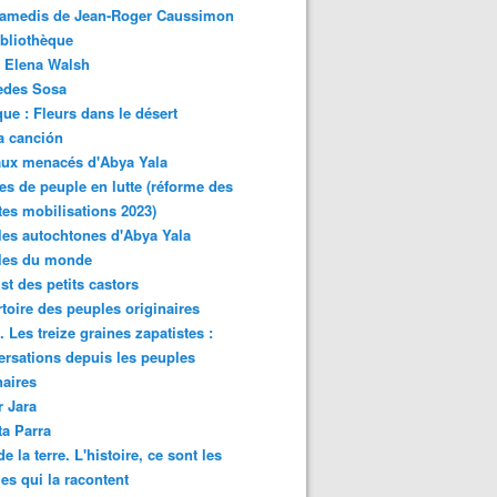
samedis de Jean-Roger Caussimon
bliothèque
 Elena Walsh
edes Sosa
ue : Fleurs dans le désert
a canción
aux menacés d'Abya Yala
es de peuple en lutte (réforme des
ites mobilisations 2023)
es autochtones d'Abya Yala
les du monde
ist des petits castors
toire des peuples originaires
 Les treize graines zapatistes :
rsations depuis les peuples
naires
r Jara
ta Parra
de la terre. L'histoire, ce sont les
es qui la racontent