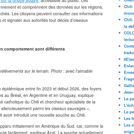
sur la grippe aviaire
, accessible au public. Les
Chili
iennement et comprennent des données sur les régions,
mouve
chés. Les citoyens peuvent consulter ces informations
Chili
 et signaler aux autorités tout décès d’oiseaux
la dé
COLO
lectu
Conte
n comportement sont différents
tradui
#Ela
Enla
lèvements sur le terrain. Photo : avec l'aimable
Ernes
Frag
Galli
e épidémique entre fin 2023 et début 2026, des foyers
Jean
s au Brésil, en Argentine et en Uruguay, explique
La pa
é catholique du Chili et chercheur spécialiste de la
L'éch
gé silencieusement parmi les oiseaux sauvages »,
Le pet
t avoir introduit une nouvelle souche au Chili.
Les f
Les o
 apparu initialement en Amérique du Sud, car, comme la
origi
mute facilement, explique Azat. La souche actuellement