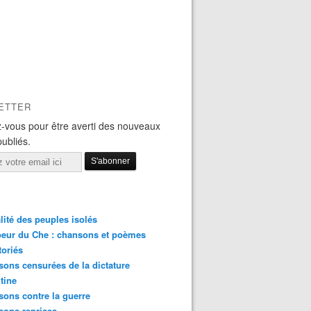
ETTER
-vous pour être averti des nouveaux
publiés.
lité des peuples isolés
eur du Che : chansons et poèmes
toriés
ons censurées de la dictature
tine
ons contre la guerre
sons reprises