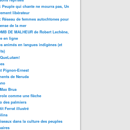
 : Peuple qui chante ne mourra pas, Un
ment libérateur
 : Réseau de femmes autochtones pour
fense de la mer
MB DE MALHEUR de Robert Lechêne,
re en ligne
s animés en langues indigènes (et
ts)
sQueLutam!
ces
t Pignon-Ernest
ments de Neruda
ano
-Max Brua
role comme une flèche
o des palmiers
it Ferrat illustré
élins
iseaux dans la culture des peuples
naires