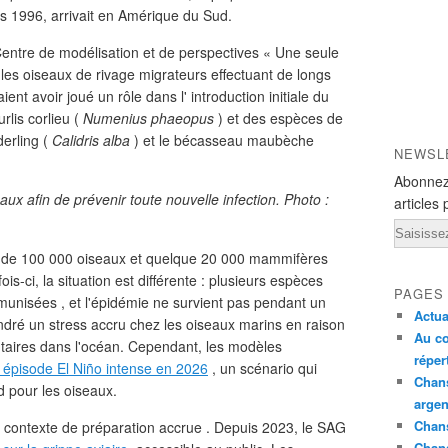
is 1996, arrivait en Amérique du Sud.
Centre de modélisation et de perspectives « Une seule
 les oiseaux de rivage migrateurs effectuant de longs
ent avoir joué un rôle dans l' introduction initiale du
rlis corlieu (
Numenius phaeopus
) et des espèces de
erling (
Calidris alba
) et le bécasseau maubèche
NEWSL
Abonnez
ux afin de prévenir toute nouvelle infection. Photo :
articles 
Email
s de 100 000 oiseaux et quelque 20 000 mammifères
is-ci, la situation est différente : plusieurs espèces
PAGES
munisées , et l'épidémie ne survient pas pendant un
Actua
ndré un stress accru chez les oiseaux marins en raison
Au co
ntaires dans l'océan. Cependant, les modèles
réper
un épisode El Niño intense en 2026
, un scénario qui
Chans
d pour les oiseaux.
argen
Chans
 contexte de préparation accrue . Depuis 2023, le SAG
Chan