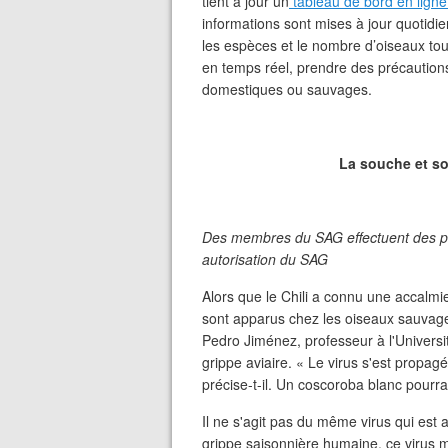
tient à jour un
tableau de bord en ligne 
informations sont mises à jour quotid
les espèces et le nombre d’oiseaux tou
en temps réel, prendre des précautions
domestiques ou sauvages.
La souche et so
Des membres du SAG effectuent des pré
autorisation du SAG
Alors que le Chili a connu une accalmi
sont apparus chez les oiseaux sauvage
Pedro Jiménez, professeur à l'Universit
grippe aviaire. « Le virus s'est propa
précise-t-il. Un coscoroba blanc pourrai
Il ne s'agit pas du même virus qui est
grippe saisonnière humaine, ce virus 