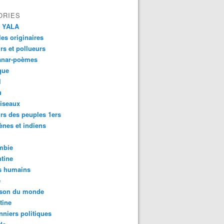
ORIES
 YALA
es originaires
urs et pollueurs
anar-poèmes
que
l
u
iseaux
rs des peuples 1ers
ènes et indiens
mbie
tine
s humains
é
son du monde
tine
nniers politiques