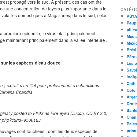
s s'est propagé vers le sud. À présent, des cas ont été
vec une concentration de foyers plus importante dans le
CATÉG
 volailles domestiques à Magallanes, dans le sud, selon
ABYA
Peupl
pille
la première épidémie, le virus était principalement
Mes 
page maintenant principalement dans la vallée intérieure .
Mexi
Brési
Péro
 sur les espèces d'eau douce
Les o
Savoi
indig
Chili
) extrait d'un filet pour prélèvement d'échantillons.
Colo
 Carolina Chandía
Argen
Droit
Sant
ginally posted to Flickr as Fire-eyed Diucon, CC BY 2.0,
Chan
ex.php?curid=9586123
Pales
priso
sauvages sont touchées , dont les deux espèces de