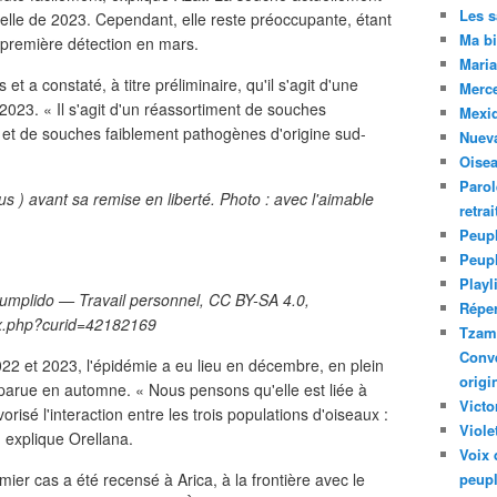
Les 
celle de 2023. Cependant, elle reste préoccupante, étant
Ma bi
première détection en mars.
Maria
 a constaté, à titre préliminaire, qu'il s'agit d'une
Merc
2023. « Il s'agit d'un réassortiment de souches
Mexiq
et de souches faiblement pathogènes d'origine sud-
Nuev
Oise
Parol
s ) avant sa remise en liberté. Photo : avec l'aimable
retra
Peupl
Peup
Playl
umplido — Travail personnel, CC BY-SA 4.0,
Réper
ex.php?curid=42182169
Tzam.
Conve
022 et 2023, l'épidémie a eu lieu en décembre, en plein
origi
 apparue en automne. « Nous pensons qu'elle est liée à
Victo
orisé l'interaction entre les trois populations d'oiseaux :
Viole
 explique Orellana.
Voix 
ier cas a été recensé à Arica, à la frontière avec le
peupl