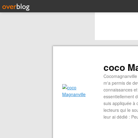
coco Ma
Cocomagnanville 
m'a permis de dev
connaissances et 
essentiellement d
suis appliquée à 
lecteurs qui le s
leur ai dédié : P