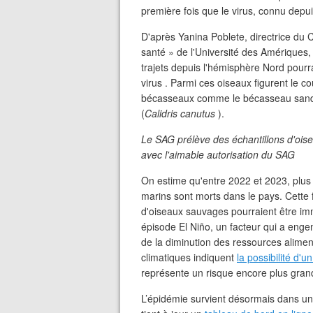
première fois que le virus, connu depu
D'après Yanina Poblete, directrice du 
santé » de l'Université des Amériques,
trajets depuis l'hémisphère Nord pourrai
virus . Parmi ces oiseaux figurent le cou
bécasseaux comme le bécasseau sand
(
Calidris canutus
).
Le SAG prélève des échantillons d'oisea
avec l'aimable autorisation du SAG
On estime qu'entre 2022 et 2023, plu
marins sont morts dans le pays. Cette fo
d'oiseaux sauvages pourraient être im
épisode El Niño, un facteur qui a enge
de la diminution des ressources alime
climatiques indiquent
la possibilité d'
représente un risque encore plus gran
L’épidémie survient désormais dans un