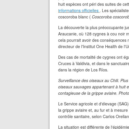
huit espèces ont péri des suites de cet
informations officielles
. Les spécialiste
coscoroba blanc (
Coscoroba coscoro
La découverte la plus préoccupante jus
Araucanie, où 128 cygnes à cou noir mo
cela pourrait avoir des conséquences né
directeur de l'Institut One Health de l'
Des cas de mortalité de cygnes ont ég
Cruces à Valdivia, et dans le sanctuair
dans la région de Los Ríos.
Surveillance des oiseaux au Chili. Pl
oiseaux sauvages appartenant à huit es
contagieuse de la grippe aviaire. Photo
Le Service agricole et d'élevage (SAG)
la grippe aviaire et, au fur et à mesu
contrôle sanitaire, selon Carlos Orellan
La situation est différente de l'épidémie