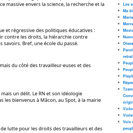
e massive envers la science, la recherche et la 
Les 
Ma bi
Maria
Merc
 et régressive des politiques éducatives : 
Mexiq
ir contre les droits, la hiérarchie contre 
Nuev
es savoirs. Bref, une école du passé.
Oise
Parol
retra
Peupl
amais du côté des travailleur·euses et des 
Peup
Playl
Réper
Tzam.
mais un délit. Le RN et son idéologie 
Conve
s les bienvenus à Mâcon, au Spot, à la mairie 
origi
Victo
Viole
Voix 
e lutte pour les droits des travailleurs et des 
peupl