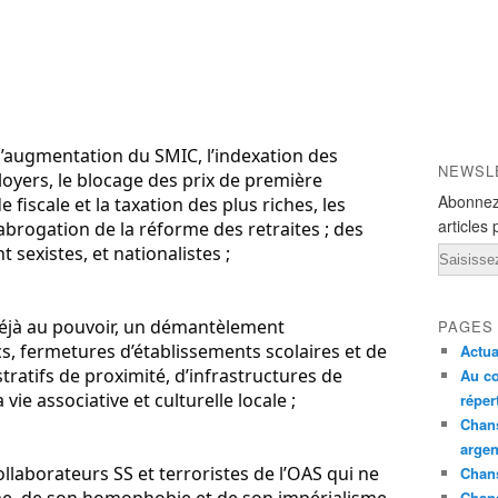
augmentation du SMIC, l’indexation des 
NEWSL
s loyers, le blocage des prix de première 
Abonnez
e fiscale et la taxation des plus riches, les 
articles 
abrogation de la réforme des retraites ; des 
sexistes, et nationalistes ;
Email
éjà au pouvoir, un démantèlement 
PAGES
s, fermetures d’établissements scolaires et de 
Actua
ratifs de proximité, d’infrastructures de 
Au co
vie associative et culturelle locale ;
réper
Chans
argen
laborateurs SS et terroristes de l’OAS qui ne 
Chans
Chan