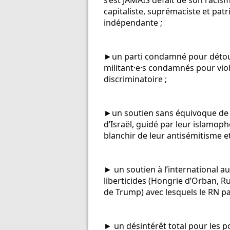
s’est JAMAIS défait de son raci
capitaliste, suprémaciste et patr
indépendante ;
►un parti condamné pour détour
militant·e·s condamnés pour viol
discriminatoire ;
►un soutien sans équivoque de la 
d’Israël, guidé par leur islamoph
blanchir de leur antisémitisme e
► un soutien à l’international a
liberticides (Hongrie d’Orban, Ru
de Trump) avec lesquels le RN pa
► un désintérêt total pour les p