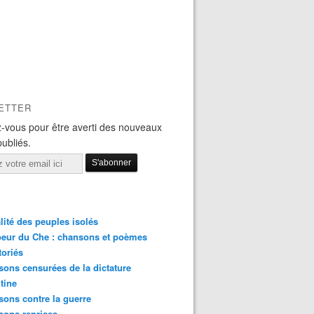
ETTER
-vous pour être averti des nouveaux
publiés.
lité des peuples isolés
eur du Che : chansons et poèmes
toriés
ons censurées de la dictature
tine
ons contre la guerre
sons reprises