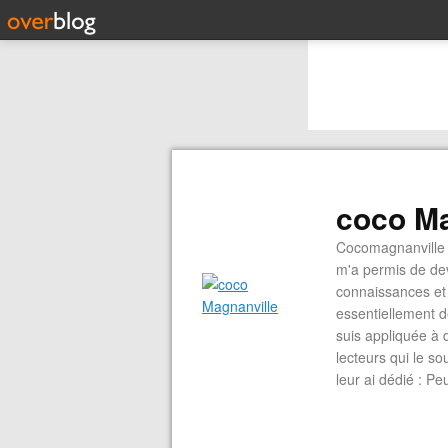
coco Ma
Cocomagnanville 
m'a permis de dev
connaissances et 
essentiellement d
suis appliquée à 
lecteurs qui le s
leur ai dédié : P