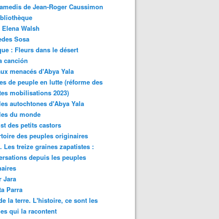
samedis de Jean-Roger Caussimon
bliothèque
 Elena Walsh
edes Sosa
ue : Fleurs dans le désert
a canción
aux menacés d'Abya Yala
es de peuple en lutte (réforme des
ites mobilisations 2023)
es autochtones d'Abya Yala
les du monde
ist des petits castors
toire des peuples originaires
 Les treize graines zapatistes :
rsations depuis les peuples
naires
r Jara
ta Parra
de la terre. L'histoire, ce sont les
es qui la racontent