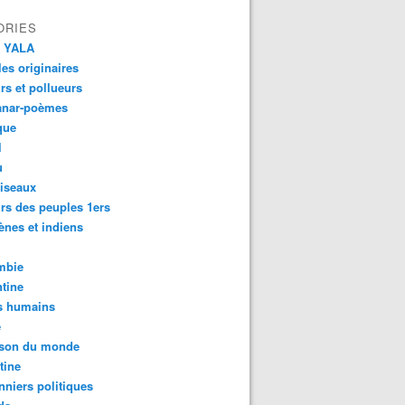
ORIES
 YALA
es originaires
urs et pollueurs
anar-poèmes
que
l
u
iseaux
rs des peuples 1ers
ènes et indiens
mbie
tine
s humains
é
son du monde
tine
nniers politiques