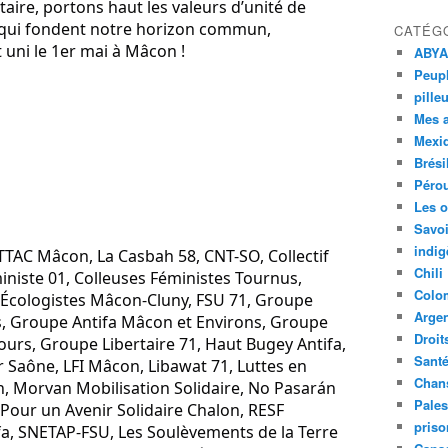
taire, portons haut les valeurs d’unité de 
té qui fondent notre horizon commun, 
CATÉG
 uni le 1er mai à Mâcon !
ABYA
Peupl
pille
Mes 
Mexi
Brési
Péro
Les o
Savoi
indig
ATTAC Mâcon, La Casbah 58, CNT-SO, Collectif 
Chili
ministe 01, Colleuses Féministes Tournus, 
Colo
Écologistes Mâcon-Cluny, FSU 71, Groupe 
Argen
s, Groupe Antifa Mâcon et Environs, Groupe 
Droit
tours, Groupe Libertaire 71, Haut Bugey Antifa, 
Sant
Saône, LFI Mâcon, Libawat 71, Luttes en 
Chan
 Morvan Mobilisation Solidaire, No Pasarán 
Pales
our un Avenir Solidaire Chalon, RESF 
priso
a, SNETAP-FSU, Les Soulèvements de la Terre 