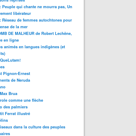
 : Peuple qui chante ne mourra pas, Un
ment libérateur
 : Réseau de femmes autochtones pour
fense de la mer
MB DE MALHEUR de Robert Lechêne,
re en ligne
s animés en langues indigènes (et
ts)
sQueLutam!
ces
t Pignon-Ernest
ments de Neruda
ano
-Max Brua
role comme une flèche
o des palmiers
it Ferrat illustré
élins
iseaux dans la culture des peuples
naires