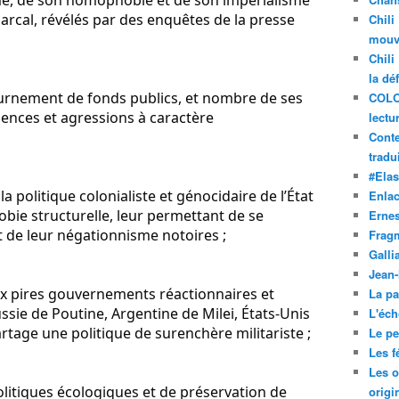
sme, de son homophobie et de son impérialisme 
iarcal, révélés par des enquêtes de la presse 
Chili
mouve
Chili
la dé
nement de fonds publics, et nombre de ses 
COLO
ences et agressions à caractère 
lectu
Conte
tradui
#Ela
politique colonialiste et génocidaire de l’État 
Enla
obie structurelle, leur permettant de se 
Ernes
t de leur négationnisme notoires ;
Frag
Galli
Jean
ux pires gouvernements réactionnaires et 
La pa
ssie de Poutine, Argentine de Milei, États-Unis 
L'éch
rtage une politique de surenchère militariste ;
Le pet
Les f
Les o
olitiques écologiques et de préservation de 
origi