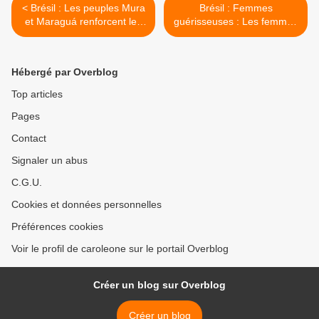
< Brésil : Les peuples Mura
Brésil : Femmes
et Maraguá renforcent les
guérisseuses : Les femmes
systèmes agroécologiques
autochtones Apurinã
et agroforestiers grâce à
lancent un guide sur la
l'échange de
médecine ancestrale >
Hébergé par Overblog
connaissances et à la
coopération en Amazonie
Top articles
Pages
Contact
Signaler un abus
C.G.U.
Cookies et données personnelles
Préférences cookies
Voir le profil de caroleone sur le portail Overblog
Créer un blog sur Overblog
Créer un blog