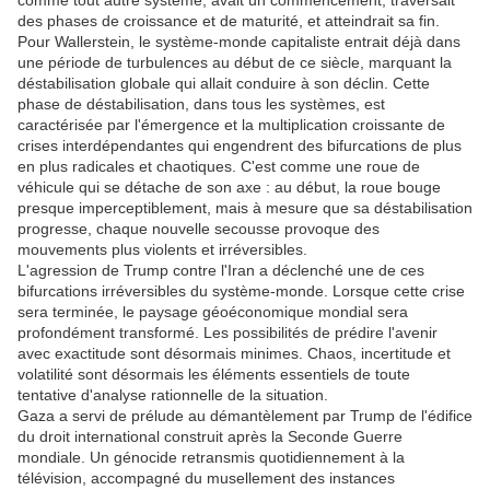
comme tout autre système, avait un commencement, traversait
des phases de croissance et de maturité, et atteindrait sa fin.
Pour Wallerstein, le système-monde capitaliste entrait déjà dans
une période de turbulences au début de ce siècle, marquant la
déstabilisation globale qui allait conduire à son déclin. Cette
phase de déstabilisation, dans tous les systèmes, est
caractérisée par l'émergence et la multiplication croissante de
crises interdépendantes qui engendrent des bifurcations de plus
en plus radicales et chaotiques. C'est comme une roue de
véhicule qui se détache de son axe : au début, la roue bouge
presque imperceptiblement, mais à mesure que sa déstabilisation
progresse, chaque nouvelle secousse provoque des
mouvements plus violents et irréversibles.
L'agression de Trump contre l'Iran a déclenché une de ces
bifurcations irréversibles du système-monde. Lorsque cette crise
sera terminée, le paysage géoéconomique mondial sera
profondément transformé. Les possibilités de prédire l'avenir
avec exactitude sont désormais minimes. Chaos, incertitude et
volatilité sont désormais les éléments essentiels de toute
tentative d'analyse rationnelle de la situation.
Gaza a servi de prélude au démantèlement par Trump de l'édifice
du droit international construit après la Seconde Guerre
mondiale. Un génocide retransmis quotidiennement à la
télévision, accompagné du musellement des instances