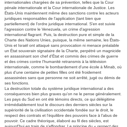
internationales chargées de sa prévention, telles que la Cour
pénale internationale et la Cour internationale de Justice. Les
États-Unis maintiennent même des sanctions contre les acteurs
juridiques responsables de l'application (tant bien que
partiellement) de l'ordre juridique international. S'en est suivie
l'agression contre le Venezuela, un crime d'agression
international flagrant. Puis, la destruction pure et simple de la
Charte des Nations Unies, puisque, la même semaine, les États-
Unis et Israël ont attaqué sans provocation ni menace préalable
un État souverain signataire de la Charte, perpétré un magnicide
en assassinant son chef d'État et commis des crimes de guerre
et des crimes contre l'humanité retransmis à la télévision
internationale, comme le bombardement d'une école à Minab, où
plus d'une centaine de petites filles ont été froidement
assassinées sans que personne ne soit arrêté, jugé ou démis de
ses fonctions.
La destruction totale du système juridique international a des
conséquences bien plus graves qu'on ne le pense généralement.
Les pays du Sud en ont été témoins directs, ce qui délégitime
irrémédiablement tout le discours des derniers siècles sur la
supériorité de la civilisation occidentale fondée sur le droit, le
respect des contrats et l'équilibre des pouvoirs face à l'abus de
pouvoir. Ce cadre théorique, élaboré au fil des siècles, est
aujourd'hui en train de s'effondrer. Le principe du
« respect des