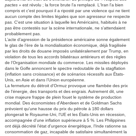
pactes »
est révolu ; la force brute l'a remplacé. L'Iran l'a bien
compris et c'est pourquoi il a riposté par une violence qui ne tient
aucun compte des limites légales que son agresseur ne respecte
pas. C'est une situation à laquelle les Américains, habitués à ne
pas être contestés sur la scène internationale, ne s'attendaient
probablement pas.
L’acte d’agression de la présidence américaine sonne également
le glas de l’ère de la mondialisation économique, déjà fragilisée
par les droits de douane imposés unilatéralement par Trump, en
violation de tous les accords bilatéraux antérieurs et des règles
de l’Organisation mondiale du commerce. Les missiles déployés
dans le Golfe annoncent le spectre redoutable de la stagflation
(inflation sans croissance) et de scénarios récessifs aux États-
Unis, en Asie et dans l’Union européenne.
La fermeture du détroit d'Ormuz provoque une flambée des prix
de l'énergie, des transports et des engrais. Autrement dit, une
crise majeure frappe de plein fouet le système de production
mondial. Des économistes d'Aberdeen et de Goldman Sachs
prévoient qu'une hausse du prix du pétrole à 180 dollars
plongerait le Royaume-Uni, l'UE et les États-Unis en récession,
accompagnée d'une inflation supérieure à 5 %. Les Philippines
ont déjà décrété l'état d'urgence énergétique, l'Inde rationne sa
consommation de gaz, incapable de satisfaire simultanément la