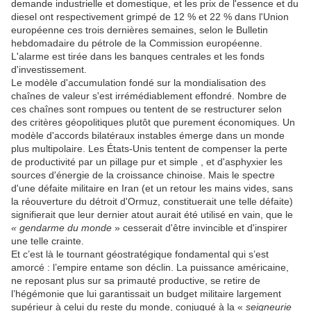
demande industrielle et domestique, et les prix de l'essence et du
diesel ont respectivement grimpé de 12 % et 22 % dans l'Union
européenne ces trois dernières semaines, selon le Bulletin
hebdomadaire du pétrole de la Commission européenne.
L'alarme est tirée dans les banques centrales et les fonds
d'investissement.
Le modèle d'accumulation fondé sur la mondialisation des
chaînes de valeur s'est irrémédiablement effondré. Nombre de
ces chaînes sont rompues ou tentent de se restructurer selon
des critères géopolitiques plutôt que purement économiques. Un
modèle d'accords bilatéraux instables émerge dans un monde
plus multipolaire. Les États-Unis tentent de compenser la perte
de productivité par un pillage pur et simple , et d'asphyxier les
sources d'énergie de la croissance chinoise. Mais le spectre
d'une défaite militaire en Iran (et un retour les mains vides, sans
la réouverture du détroit d'Ormuz, constituerait une telle défaite)
signifierait que leur dernier atout aurait été utilisé en vain, que le
« gendarme du monde
» cesserait d'être invincible et d'inspirer
une telle crainte.
Et c’est là le tournant géostratégique fondamental qui s’est
amorcé : l’empire entame son déclin. La puissance américaine,
ne reposant plus sur sa primauté productive, se retire de
l’hégémonie que lui garantissait un budget militaire largement
supérieur à celui du reste du monde, conjugué à la «
seigneurie