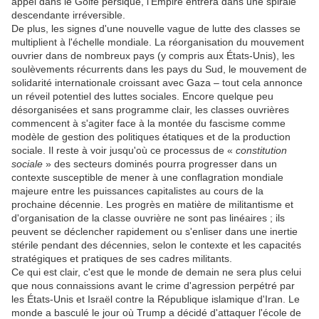
appel dans le Golfe persique, l'Empire entrera dans une spirale
descendante irréversible.
De plus, les signes d'une nouvelle vague de lutte des classes se
multiplient à l'échelle mondiale. La réorganisation du mouvement
ouvrier dans de nombreux pays (y compris aux États-Unis), les
soulèvements récurrents dans les pays du Sud, le mouvement de
solidarité internationale croissant avec Gaza – tout cela annonce
un réveil potentiel des luttes sociales. Encore quelque peu
désorganisées et sans programme clair, les classes ouvrières
commencent à s'agiter face à la montée du fascisme comme
modèle de gestion des politiques étatiques et de la production
sociale. Il reste à voir jusqu'où ce processus de «
constitution
sociale
» des secteurs dominés pourra progresser dans un
contexte susceptible de mener à une conflagration mondiale
majeure entre les puissances capitalistes au cours de la
prochaine décennie. Les progrès en matière de militantisme et
d'organisation de la classe ouvrière ne sont pas linéaires ; ils
peuvent se déclencher rapidement ou s'enliser dans une inertie
stérile pendant des décennies, selon le contexte et les capacités
stratégiques et pratiques de ses cadres militants.
Ce qui est clair, c'est que le monde de demain ne sera plus celui
que nous connaissions avant le crime d'agression perpétré par
les États-Unis et Israël contre la République islamique d'Iran. Le
monde a basculé le jour où Trump a décidé d'attaquer l'école de