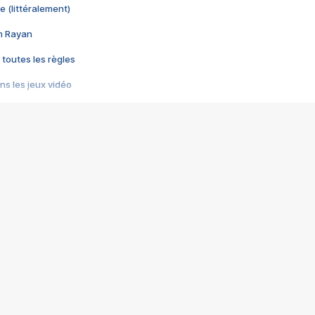
e (littéralement)
im Rayan
 toutes les règles
s les jeux vidéo
us choquant de Rockstar ? - Le scandale BULLY
e plus moche de Steam
du RÊVE tourne au CAUCHEMAR
pendant 8 heures
it… à tort
umiliés par un jeu vidéo
ire - Final Fantasy 8
ti un empire - Age of Empires
story DOFUS