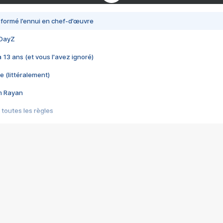
nsformé l’ennui en chef-d’œuvre
 DayZ
 a 13 ans (et vous l'avez ignoré)
e (littéralement)
im Rayan
 toutes les règles
s les jeux vidéo
us choquant de Rockstar ? - Le scandale BULLY
e plus moche de Steam
du RÊVE tourne au CAUCHEMAR
pendant 8 heures
it… à tort