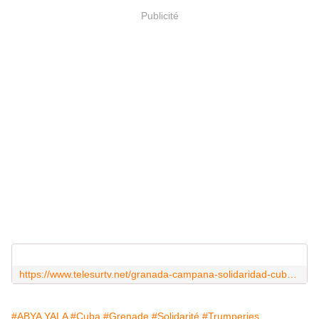
Publicité
https://www.telesurtv.net/granada-campana-solidaridad-cuba-bloqueo/
#ABYA YALA
#Cuba
#Grenade
#Solidarité
#Trumperies