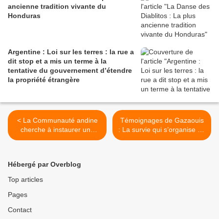
ancienne tradition vivante du
Honduras
Argentine : Loi sur les terres : la rue a
dit stop et a mis un terme à la
tentative du gouvernement d’étendre
la propriété étrangère
< La Communauté andine
Témoignages de Gazaouis
cherche à instaurer une
: La survie qui s’organise au
compréhension mutuelle
jour le jour dans l’enfer de
entre l'Équateur et la
Gaza – partie 676 / 10.04 –
Colombie
Cultiver la vie, redonner
Hébergé par Overblog
souffle à la terre ! >
Top articles
Pages
Contact