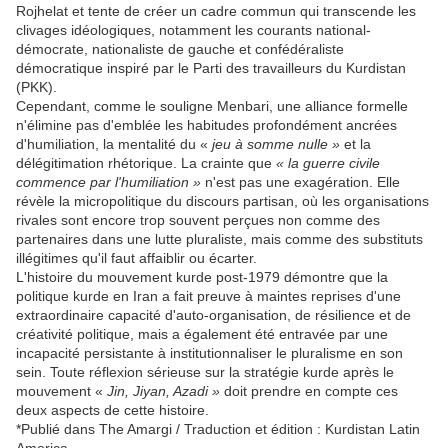
Rojhelat et tente de créer un cadre commun qui transcende les
clivages idéologiques, notamment les courants national-
démocrate, nationaliste de gauche et confédéraliste
démocratique inspiré par le Parti des travailleurs du Kurdistan
(PKK).
Cependant, comme le souligne Menbari, une alliance formelle
n'élimine pas d'emblée les habitudes profondément ancrées
d'humiliation, la mentalité du «
jeu à somme nulle »
et la
délégitimation rhétorique. La crainte que
« la guerre civile
commence par l'humiliation »
n'est pas une exagération. Elle
révèle la micropolitique du discours partisan, où les organisations
rivales sont encore trop souvent perçues non comme des
partenaires dans une lutte pluraliste, mais comme des substituts
illégitimes qu'il faut affaiblir ou écarter.
L'histoire du mouvement kurde post-1979 démontre que la
politique kurde en Iran a fait preuve à maintes reprises d'une
extraordinaire capacité d'auto-organisation, de résilience et de
créativité politique, mais a également été entravée par une
incapacité persistante à institutionnaliser le pluralisme en son
sein. Toute réflexion sérieuse sur la stratégie kurde après le
mouvement «
Jin, Jiyan, Azadi »
doit prendre en compte ces
deux aspects de cette histoire.
*Publié dans The Amargi / Traduction et édition : Kurdistan Latin