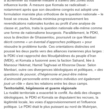
à acheminer du matériel militaire à travers des zones sous
influence kurde. À mesure que Komala se radicalisait –
notamment après que son deuxième congrès eut adopté une
formulation marxiste plus orthodoxe de la question nationale – le
fossé se creusa. Komala minimisa progressivement les
revendications nationales kurdes au profit d'une analyse de
classe et, parfois, traita la question nationale elle-même comme
une forme de nationalisme bourgeois. Parallèlement, le PDKI,
sous la direction de Ghassemlou, poursuivit ce que Menbari
décrit comme
« un éventail d'approches politiques »
pour
résoudre le problème kurde. Ces orientations distinctes ont
poussé les deux partis vers des alliances iraniennes plus larges :
le PDKI s’est rapproché des Moudjahidines du peuple d’Iran
(MEK), et Komala a fusionné avec la faction Sahand, liée à
Mansour Hekmat, Hamid Taghvaei et Khosrow Davar. Selon
Menbari, outre ces divergences idéologiques et politiques,
« des
questions de pouvoir, d’hégémonie et peut-être même
d’animosité personnelle entre certains individus ont également
joué un rôle »
dans les relations entre les deux camps.
Territorialité, hégémonie et guerre régionale
La rivalité territoriale a exacerbé le conflit. Au-delà des clivages
idéologiques, le PDKI et Komala se disputaient les recrues, la
légitimité locale, les voies d'approvisionnement et l'influence
politique. Le PDKI était le plus puissant au nord de Mukriyan,