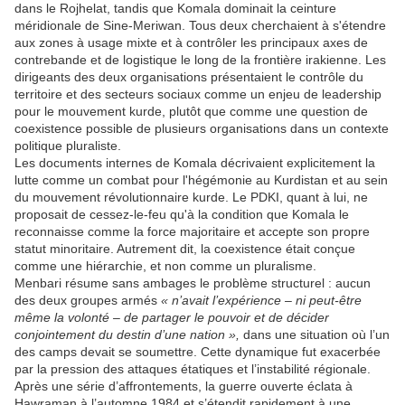
dans le Rojhelat, tandis que Komala dominait la ceinture
méridionale de Sine-Meriwan. Tous deux cherchaient à s'étendre
aux zones à usage mixte et à contrôler les principaux axes de
contrebande et de logistique le long de la frontière irakienne. Les
dirigeants des deux organisations présentaient le contrôle du
territoire et des secteurs sociaux comme un enjeu de leadership
pour le mouvement kurde, plutôt que comme une question de
coexistence possible de plusieurs organisations dans un contexte
politique pluraliste.
Les documents internes de Komala décrivaient explicitement la
lutte comme un combat pour l'hégémonie au Kurdistan et au sein
du mouvement révolutionnaire kurde. Le PDKI, quant à lui, ne
proposait de cessez-le-feu qu'à la condition que Komala le
reconnaisse comme la force majoritaire et accepte son propre
statut minoritaire. Autrement dit, la coexistence était conçue
comme une hiérarchie, et non comme un pluralisme.
Menbari résume sans ambages le problème structurel : aucun
des deux groupes armés
« n’avait l’expérience – ni peut-être
même la volonté – de partager le pouvoir et de décider
conjointement du destin d’une nation »,
dans une situation où l’un
des camps devait se soumettre. Cette dynamique fut exacerbée
par la pression des attaques étatiques et l’instabilité régionale.
Après une série d’affrontements, la guerre ouverte éclata à
Hawraman à l’automne 1984 et s’étendit rapidement à une