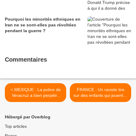
Pourquoi les minorités ethniques en
Iran ne se sont-elles pas révoltées
pendant la guerre ?
Commentaires
< MEXIQUE : La police de
FRANCE : Un raciste tire
Veracruz a bien perpétré
sur des enfants qui jouent, il
des actes de torture contre
est seulement
Diego Bonilla, un
« convoqué » >
autochtone Ñuhü
Hébergé par Overblog
Top articles
Pages