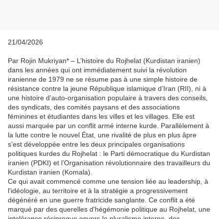
21/04/2026
Par Rojin Mukriyan* – L’histoire du Rojhelat (Kurdistan iranien)
dans les années qui ont immédiatement suivi la révolution
iranienne de 1979 ne se résume pas à une simple histoire de
résistance contre la jeune République islamique d’Iran (RII), ni à
une histoire d’auto-organisation populaire à travers des conseils,
des syndicats, des comités paysans et des associations
féminines et étudiantes dans les villes et les villages. Elle est
aussi marquée par un conflit armé interne kurde. Parallèlement à
la lutte contre le nouvel État, une rivalité de plus en plus âpre
s’est développée entre les deux principales organisations
politiques kurdes du Rojhelat : le Parti démocratique du Kurdistan
iranien (PDKI) et l’Organisation révolutionnaire des travailleurs du
Kurdistan iranien (Komala).
Ce qui avait commencé comme une tension liée au leadership, à
l'idéologie, au territoire et à la stratégie a progressivement
dégénéré en une guerre fratricide sanglante. Ce conflit a été
marqué par des querelles d'hégémonie politique au Rojhelat, une
intolérance réciproque envers le pluralisme interne, des