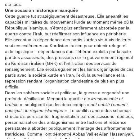
été tués.
Une occasion historique manquée
Cette guerre fut stratégiquement désastreuse. Elle anéantit les
capacités militaires du mouvement kurde au moment même où la
République islamique, n'étant plus entièrement absorbée par la
guerre contre l'Irak, put réaffirmer son influence en périphérie.
Elle accentua la dépendance des partis kurdes vis-à-vis de leurs
soutiens extérieurs au Kurdistan irakien pour obtenir refuge et
aide logistique – dépendances que Téhéran exploita par la suite
par des assassinats, des pressions sur le gouvernement régional
du Kurdistan irakien (GRK) et l'infiltration des services de
renseignement. Elle éroda également les liens organiques de ces
partis avec la société kurde en Iran, l'exil, la surveillance et la
répression rendant l'organisation clandestine de plus en plus
difficile.
Dans les sphères sociale et politique, la guerre a engendré une
profonde désillusion. Menbari la qualifie d’«
irresponsable et
brutale
», soulignant que les deux camps «
ont oublié l’ennemi
principal : le régime islamique
». Le conflit a ancré des schémas
structurels persistants : fragmentation par des scissions répétées,
personnalisation des antagonismes entre factions et réticence
persistante à aborder publiquement l’héritage des affrontements
fratricides. Comme l’ont démontré Abbas Vali et Allan Hassaniyan,