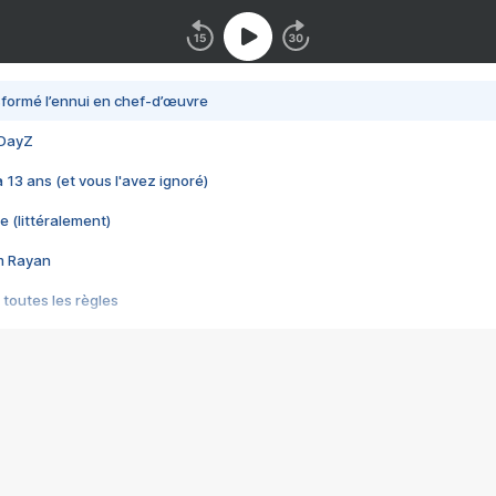
nsformé l’ennui en chef-d’œuvre
 DayZ
 a 13 ans (et vous l'avez ignoré)
e (littéralement)
im Rayan
 toutes les règles
s les jeux vidéo
us choquant de Rockstar ? - Le scandale BULLY
e plus moche de Steam
du RÊVE tourne au CAUCHEMAR