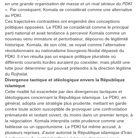
en une grande organisation de masse et un rival sérieux du PDKI
».
Par conséquent, Komala se considérait comme une alternative
au PDKI.
Ces trajectoires contrastées ont engendré des conceptions
politiques opposées. Le PDKI se considérait comme le principal
parti national et avait tendance à percevoir Komala comme un
nouveau venu immature et perturbateur, dépourvu de légitimité
historique. Komala, de son côté, se voyait comme l'alternative
révolutionnaire au nationalisme bourgeois-féodal dépassé du
PDKI. Il n'en résulta pas un espace politique pluraliste où
différents courants kurdes auraient pu coexister, mais plutôt une
lutte pour déterminer qui pouvait prétendre à la direction légitime
du Rojhelat.
Divergence tactique et idéologique envers la République
islamique
Cette rivalité fut exacerbée par des divergences tactiques et
idéologiques concernant la République islamique. Le PDKI, en
général, adopta une stratégie plus prudente, mettant en garde
contre toute action susceptible de provoquer une confrontation
prématurée et restant ouvert, du moins dans un premier temps, à
la négociation. Komala interpréta cette prudence comme une
faiblesse ou un opportunisme. Le PDKI fut même accusé, à
plusieurs reprises, d'avoir autorisé la République islamique d'Iran