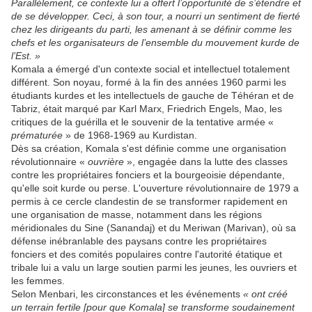
Parallèlement, ce contexte lui a offert l’opportunité de s’étendre et
de se développer. Ceci, à son tour, a nourri un sentiment de fierté
chez les dirigeants du parti, les amenant à se définir comme les
chefs et les organisateurs de l’ensemble du mouvement kurde de
l’Est. »
Komala a émergé d'un contexte social et intellectuel totalement
différent. Son noyau, formé à la fin des années 1960 parmi les
étudiants kurdes et les intellectuels de gauche de Téhéran et de
Tabriz, était marqué par Karl Marx, Friedrich Engels, Mao, les
critiques de la guérilla et le souvenir de la tentative armée «
prématurée
» de 1968-1969 au Kurdistan.
Dès sa création, Komala s'est définie comme une organisation
révolutionnaire «
ouvrière
», engagée dans la lutte des classes
contre les propriétaires fonciers et la bourgeoisie dépendante,
qu'elle soit kurde ou perse. L'ouverture révolutionnaire de 1979 a
permis à ce cercle clandestin de se transformer rapidement en
une organisation de masse, notamment dans les régions
méridionales du Sine (Sanandaj) et du Meriwan (Marivan), où sa
défense inébranlable des paysans contre les propriétaires
fonciers et des comités populaires contre l'autorité étatique et
tribale lui a valu un large soutien parmi les jeunes, les ouvriers et
les femmes.
Selon Menbari, les circonstances et les événements
« ont créé
un terrain fertile [pour que Komala] se transforme soudainement