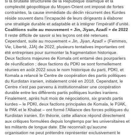
si la brutalité structurelle de la République islamique et la
complexité géopolitique du Moyen-Orient ont imposé de fortes
contraintes, la cause immédiate du déclin récurrent des Kurdes
réside souvent dans l’incapacité de leurs dirigeants à élaborer
une stratégie durable et adaptable et à intégrer l’impératif d’unité.
Coalitions suite au mouvement « Jin, Jiyan, Azadî » de 2022
Il reste difficile de savoir si les leçons ont été retenues.
Cependant, suite au mouvement «
Jin, Jiyan, Azadî »
(Femmes,
Vie, Liberté, JJA) de 2022, plusieurs tentatives importantes ont
été entreprises pour surmonter la fragmentation historique.
Deux factions majeures de Komala ont entamé des pourparlers
de réunification ; deux factions du PDKI se sont formellement
réunies en août 2022 sous le nom historique du parti, PDKI, et
Komala a relancé le Centre de coopération des partis politiques
du Kurdistan iranien, initialement créé en 2018. Cependant, le
Centre n'est pas parvenu à institutionnaliser une coopération
durable entre les différents partis politiques kurdes iraniens.
Finalement, après huit mois de négociations, six grands partis
kurdes – le PDKI, deux factions principales de Komala, le PJAK,
le PAK et le Khabat – ont formé l'Alliance des forces politiques du
Kurdistan iranien. En théorie, cette alliance répond directement
aux critiques formulées depuis longtemps par les universitaires et
les militants de longue date. Elle reconnaît qu'aucune
organisation ne peut prétendre représenter exclusivement le