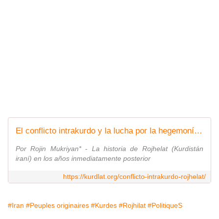
El conflicto intrakurdo y la lucha por la hegemonía en Rojhelat después de 1979 -
Por Rojin Mukriyan* - La historia de Rojhelat (Kurdistán
iraní) en los años inmediatamente posterior
https://kurdlat.org/conflicto-intrakurdo-rojhelat/
#Iran
#Peuples originaires
#Kurdes
#Rojhilat
#PolitiqueS