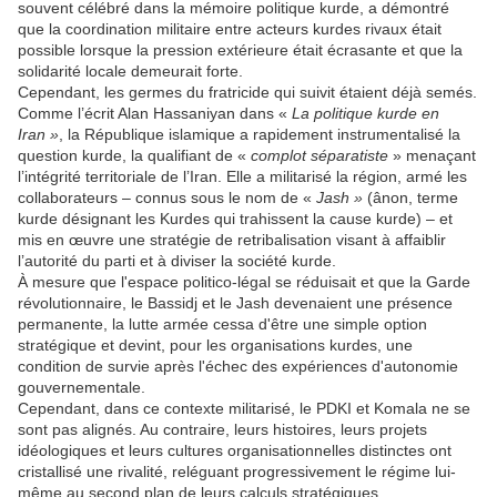
souvent célébré dans la mémoire politique kurde, a démontré
que la coordination militaire entre acteurs kurdes rivaux était
possible lorsque la pression extérieure était écrasante et que la
solidarité locale demeurait forte.
Cependant, les germes du fratricide qui suivit étaient déjà semés.
Comme l’écrit Alan Hassaniyan dans «
La politique kurde en
Iran »
, la République islamique a rapidement instrumentalisé la
question kurde, la qualifiant de «
complot séparatiste
» menaçant
l’intégrité territoriale de l’Iran. Elle a militarisé la région, armé les
collaborateurs – connus sous le nom de «
Jash »
(ânon, terme
kurde désignant les Kurdes qui trahissent la cause kurde) – et
mis en œuvre une stratégie de retribalisation visant à affaiblir
l’autorité du parti et à diviser la société kurde.
À mesure que l'espace politico-légal se réduisait et que la Garde
révolutionnaire, le Bassidj et le Jash devenaient une présence
permanente, la lutte armée cessa d'être une simple option
stratégique et devint, pour les organisations kurdes, une
condition de survie après l'échec des expériences d'autonomie
gouvernementale.
Cependant, dans ce contexte militarisé, le PDKI et Komala ne se
sont pas alignés. Au contraire, leurs histoires, leurs projets
idéologiques et leurs cultures organisationnelles distinctes ont
cristallisé une rivalité, reléguant progressivement le régime lui-
même au second plan de leurs calculs stratégiques.