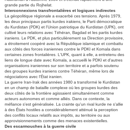
grande partie du Rojhelat.
Interconnexions transfrontalières et logiques indirectes
La géopolitique régionale a exacerbé ces tensions. Après 1979,
les deux principaux partis kurdes irakiens, le Parti démocratique
du Kurdistan (PDK) et l'Union patriotique du Kurdistan (UPK), ont
cultivé leurs relations avec Téhéran, Bagdad et les partis kurdes
iraniens. Le PDK, et plus particulièrement sa Direction provisoire,
a étroitement coopéré avec la République islamique et combattu
aux côtés des forces iraniennes contre le PDKI et Komala dans
certaines zones frontalières. L'UPK, quant à elle, a entretenu des
liens de longue date avec Komala, a accueilli le PDKI et d'autres
organisations iraniennes sur son territoire et a parfois soutenu
des groupes kurdes iraniens contre Téhéran, même lors de
négociations avec l'État iranien.
La guerre Iran-Irak des années 1980 a transformé le Kurdistan
en un champ de bataille complexe où les groupes kurdes des
deux côtés de la frontière agissaient simultanément comme
acteurs autonomes et comme alliés. Dans ce contexte, la
méfiance s'est généralisée. La crainte qu'un rival kurde ne s'allie
à des États hostiles a considérablement atténué la perception
des conflits locaux relatifs aux impôts, au territoire ou aux
approvisionnements comme des menaces existentielles.
Des escarmouches à la guerre civile