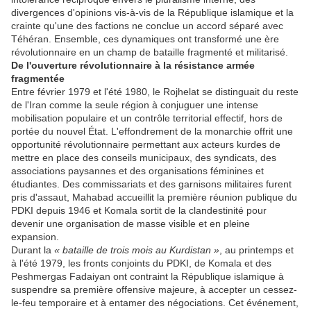
divergences d'opinions vis-à-vis de la République islamique et la
crainte qu'une des factions ne conclue un accord séparé avec
Téhéran. Ensemble, ces dynamiques ont transformé une ère
révolutionnaire en un champ de bataille fragmenté et militarisé.
De l'ouverture révolutionnaire à la résistance armée
fragmentée
Entre février 1979 et l'été 1980, le Rojhelat se distinguait du reste
de l'Iran comme la seule région à conjuguer une intense
mobilisation populaire et un contrôle territorial effectif, hors de
portée du nouvel État. L'effondrement de la monarchie offrit une
opportunité révolutionnaire permettant aux acteurs kurdes de
mettre en place des conseils municipaux, des syndicats, des
associations paysannes et des organisations féminines et
étudiantes. Des commissariats et des garnisons militaires furent
pris d'assaut, Mahabad accueillit la première réunion publique du
PDKI depuis 1946 et Komala sortit de la clandestinité pour
devenir une organisation de masse visible et en pleine
expansion.
Durant la
« bataille de trois mois au Kurdistan »
, au printemps et
à l'été 1979, les fronts conjoints du PDKI, de Komala et des
Peshmergas Fadaiyan ont contraint la République islamique à
suspendre sa première offensive majeure, à accepter un cessez-
le-feu temporaire et à entamer des négociations. Cet événement,