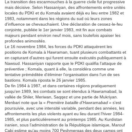
La transition des escarmouches à la guerre civile fut progressive
mais décisive. Selon Hassaniyan, des affrontements entre unités
locales du PDKI et du Komala avaient déjà eu lieu entre 1982 et
1983, notamment dans les régions du sud où leurs zones
d'influence se chevauchaient. Une déclaration de cessez-le-feu
conjointe, publiée le 1er janvier 1983, mit fin aux combats
majeurs pendant environ neuf mois, sans toutefois apaiser les
profondes animosités.
Le 16 novembre 1984, les forces du PDKI attaquèrent les
positions de Komala à Hawraman, tuant plusieurs combattants et
en capturant d'autres qui furent ensuite exécutés publiquement à
Nawsud. Hassaniyan rapporte que le PDKI qualifia l'attaque de
préventive ; Komala, quant à elle, la considéra comme une
tentative préméditée d'éliminer l'organisation dans l'un de ses
bastions. Komala riposta le 26 janvier 1985.
De fin 1984 à 1987, et dans certaines régions pratiquement
jusqu'en 1989, les combats se sont étendus à Hawramabad, la
vallée de Shiler, Meriwan, Saqqez et une partie de Mukriyan.
Menbari note que la «
Première bataille d'Hawramabad »
s'est
poursuivie, avec une intensité variable, pendant des années, les
affrontements les plus violents ayant eu lieu durant l'hiver 1984-
1985, et plus particulièrement au printemps 1985. Au Kurdistan
iranien, sous l'administration de la République islamique, Marouf
Cabi estime qu'au moins 700 Peshmergas des deux camps ont