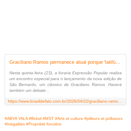
Graciliano Ramos permanece atual porque 'latifúndio ainda é mazela da sociedade'
Nesta quinta-feira (23), a livraria Expressão Popular realiza
um encontro especial para o lançamento da nova edição de
São Bernardo, um clássico de Graciliano Ramos. Haverá
também um debate...
https://www.brasildefato.com.br/2026/04/22/graciliano-ramos-permanece-atual-porque-latifundio-ainda-e-mazela-da-sociedade/
#ABYA YALA
#Brésil
#MST
#Arts et culture
#pilleurs et pollueurs
#Inégalités
#Propriété foncière