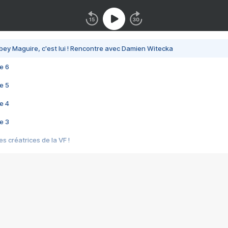
bey Maguire, c'est lui ! Rencontre avec Damien Witecka
e 6
e 5
e 4
e 3
s créatrices de la VF !
e 2
e 1
e Mektoub My Love arrive enfin ! Rencontre avec Shaïn Boumedine et Sal
i : après Toni en famille