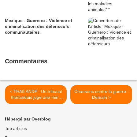
Mexique - Guerrero : Violence et
criminalisation des défenseurs
communautaires
Commentaires
< THAILANDE : Un tribunal
Chansons contre la guerre :
thaïlandais juge une mine
Demain >
d'or responsable, mais les
villageois sont confrontés à
une justice incertaine
Hébergé par Overblog
Top articles