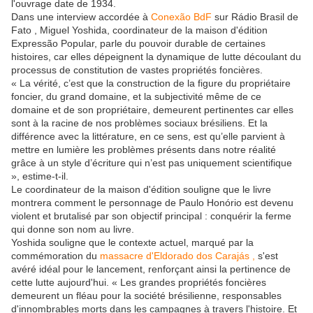
l'ouvrage date de 1934.
Dans une interview accordée à
Conexão BdF
sur Rádio Brasil de
Fato , Miguel Yoshida, coordinateur de la maison d'édition
Expressão Popular, parle du pouvoir durable de certaines
histoires, car elles dépeignent la dynamique de lutte découlant du
processus de constitution de vastes propriétés foncières.
« La vérité, c’est que la construction de la figure du propriétaire
foncier, du grand domaine, et la subjectivité même de ce
domaine et de son propriétaire, demeurent pertinentes car elles
sont à la racine de nos problèmes sociaux brésiliens. Et la
différence avec la littérature, en ce sens, est qu’elle parvient à
mettre en lumière les problèmes présents dans notre réalité
grâce à un style d’écriture qui n’est pas uniquement scientifique
», estime-t-il.
Le coordinateur de la maison d'édition souligne que le livre
montrera comment le personnage de Paulo Honório est devenu
violent et brutalisé par son objectif principal : conquérir la ferme
qui donne son nom au livre.
Yoshida souligne que le contexte actuel, marqué par la
commémoration du
massacre d'Eldorado dos Carajás ,
s'est
avéré idéal pour le lancement, renforçant ainsi la pertinence de
cette lutte aujourd'hui. « Les grandes propriétés foncières
demeurent un fléau pour la société brésilienne, responsables
d'innombrables morts dans les campagnes à travers l'histoire. Et