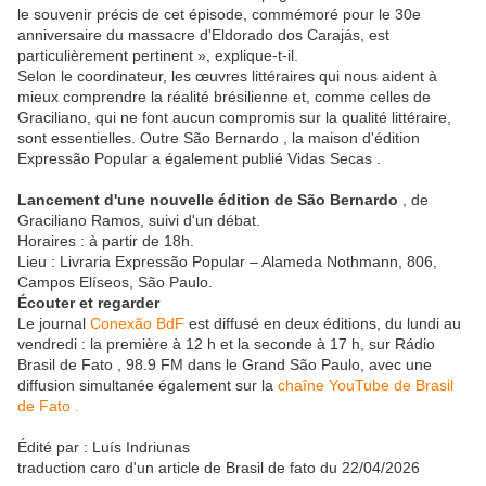
le souvenir précis de cet épisode, commémoré pour le 30e
anniversaire du massacre d'Eldorado dos Carajás, est
particulièrement pertinent », explique-t-il.
Selon le coordinateur, les œuvres littéraires qui nous aident à
mieux comprendre la réalité brésilienne et, comme celles de
Graciliano, qui ne font aucun compromis sur la qualité littéraire,
sont essentielles. Outre São Bernardo , la maison d'édition
Expressão Popular a également publié Vidas Secas .
Lancement d'une nouvelle édition de São Bernardo
, de
Graciliano Ramos, suivi d'un débat.
Horaires : à partir de 18h.
Lieu : Livraria Expressão Popular – Alameda Nothmann, 806,
Campos Elíseos, São Paulo.
Écouter et regarder
Le journal
Conexão BdF
est diffusé en deux éditions, du lundi au
vendredi : la première à 12 h et la seconde à 17 h, sur Rádio
Brasil de Fato , 98.9 FM dans le Grand São Paulo, avec une
diffusion simultanée également sur la
chaîne YouTube de Brasil
de Fato .
Édité par : Luís Indriunas
traduction caro d'un article de Brasil de fato du 22/04/2026