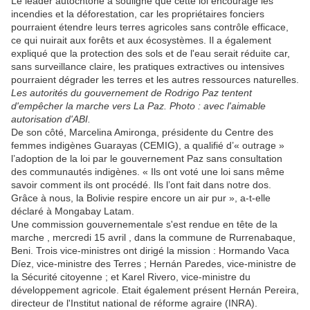
Le leader autochtone a souligné que cette loi encourage les
incendies et la déforestation, car les propriétaires fonciers
pourraient étendre leurs terres agricoles sans contrôle efficace,
ce qui nuirait aux forêts et aux écosystèmes. Il a également
expliqué que la protection des sols et de l'eau serait réduite car,
sans surveillance claire, les pratiques extractives ou intensives
pourraient dégrader les terres et les autres ressources naturelles.
Les autorités du gouvernement de Rodrigo Paz tentent
d'empêcher la marche vers La Paz. Photo : avec l'aimable
autorisation d'ABI.
De son côté, Marcelina Amironga, présidente du Centre des
femmes indigènes Guarayas (CEMIG), a qualifié d’« outrage »
l’adoption de la loi par le gouvernement Paz sans consultation
des communautés indigènes. « Ils ont voté une loi sans même
savoir comment ils ont procédé. Ils l’ont fait dans notre dos.
Grâce à nous, la Bolivie respire encore un air pur », a-t-elle
déclaré à Mongabay Latam.
Une commission gouvernementale s'est rendue en tête de la
marche , mercredi 15 avril , dans la commune de Rurrenabaque,
Beni. Trois vice-ministres ont dirigé la mission : Hormando Vaca
Díez, vice-ministre des Terres ; Hernán Paredes, vice-ministre de
la Sécurité citoyenne ; et Karel Rivero, vice-ministre du
développement agricole. Etait également présent Hernán Pereira,
directeur de l'Institut national de réforme agraire (INRA).