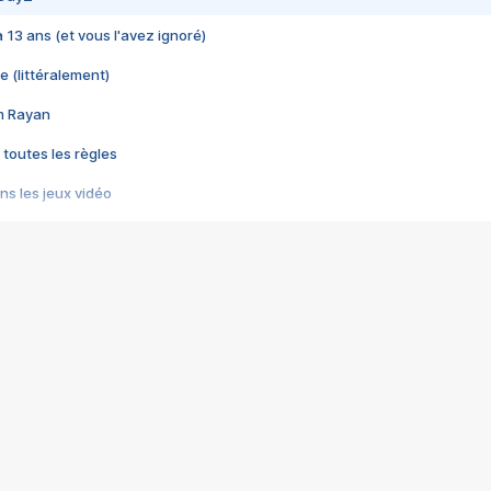
 a 13 ans (et vous l'avez ignoré)
e (littéralement)
im Rayan
 toutes les règles
s les jeux vidéo
us choquant de Rockstar ? - Le scandale BULLY
e plus moche de Steam
du RÊVE tourne au CAUCHEMAR
pendant 8 heures
it… à tort
umiliés par un jeu vidéo
ire - Final Fantasy 8