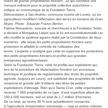
mains de grands propriétaires fonciers , ce qui constitue une
menace indirecte pour la propriété collective autochtone »
,
indique un communiqué de la Fondation Tierra.
Déforestation à San Andrés, commune voisine de Loreto, où les
agriculteurs modifient l'affectation des terres en bordure de Gran
Mojos. Photo : Eduardo Franco Berton.
Fátima Monasterio, avocate et chercheuse à la Fondation Solón,
a déclaré à Mongabay Latam que la loi est inconstitutionnelle car
elle modifie le système agraire établi par la Constitution de deux
manières : elle laisse les petits propriétaires fonciers sans
protection et affaiblit le contrôle de l’utilisation des
terres. L’experte a souligné que cette loi supprime les protections
des petits propriétaires fonciers et profite aux grandes
entreprises agroalimentaires.
Selon la Fundación Tierra, cette loi profite aux exploitants qui,
lors de la procédure de titularisation foncière (un processus
technique et juridique de régularisation des droits de propriété
agricole, toujours en cours), ont subdivisé des propriétés de taille
moyenne et grande afin d'obtenir des titres de petites
exploitations d'élevage. Rien qu'à Santa Cruz, cette organisation
recense 7 000 propriétés de ce type, d'une superficie allant de
100 à 500 hectares, soit un total de 1,7 million d'hectares.
De ce total, au moins 30 % sont actuellement consacrés
à l'agriculture d'exportation mécanisée — soja et autres cultures