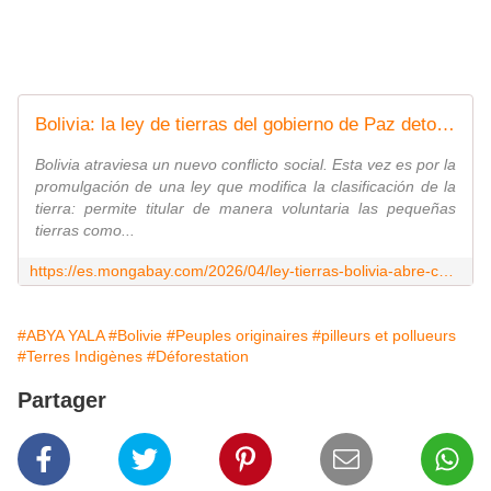
Bolivia: la ley de tierras del gobierno de Paz detona un nuevo conflicto con ambientalistas, pueblos indígenas y campesinos
Bolivia atraviesa un nuevo conflicto social. Esta vez es por la
promulgación de una ley que modifica la clasificación de la
tierra: permite titular de manera voluntaria las pequeñas
tierras como...
https://es.mongabay.com/2026/04/ley-tierras-bolivia-abre-conflicto-ambientalistas-pueblos-indigenas-campesinos/
#ABYA YALA
#Bolivie
#Peuples originaires
#pilleurs et pollueurs
#Terres Indigènes
#Déforestation
Partager