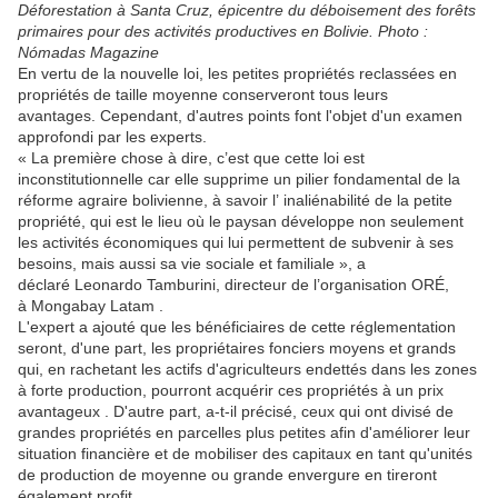
Déforestation à Santa Cruz, épicentre du déboisement des forêts
primaires pour des activités productives en Bolivie. Photo :
Nómadas Magazine
En vertu de la nouvelle loi, les petites propriétés reclassées en
propriétés de taille moyenne conserveront tous leurs
avantages. Cependant, d'autres points font l'objet d'un examen
approfondi par les experts.
« La première chose à dire, c’est que cette loi est
inconstitutionnelle car elle supprime un pilier fondamental de la
réforme agraire bolivienne, à savoir l’ inaliénabilité de la petite
propriété, qui est le lieu où le paysan développe non seulement
les activités économiques qui lui permettent de subvenir à ses
besoins, mais aussi sa vie sociale et familiale », a
déclaré Leonardo Tamburini, directeur de l’organisation ORÉ,
à Mongabay Latam .
L'expert a ajouté que les bénéficiaires de cette réglementation
seront, d'une part, les propriétaires fonciers moyens et grands
qui, en rachetant les actifs d'agriculteurs endettés dans les zones
à forte production, pourront acquérir ces propriétés à un prix
avantageux . D'autre part, a-t-il précisé, ceux qui ont divisé de
grandes propriétés en parcelles plus petites afin d'améliorer leur
situation financière et de mobiliser des capitaux en tant qu'unités
de production de moyenne ou grande envergure en tireront
également profit .