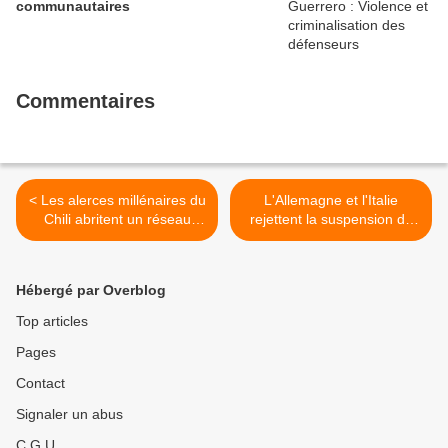
communautaires
Commentaires
< Les alerces millénaires du
L'Allemagne et l'Italie
Chili abritent un réseau
rejettent la suspension de
souterrain de vie essentiel à
l'accord d'association de
la survie des forêts : étude
l'UE avec Israël >
Hébergé par Overblog
Top articles
Pages
Contact
Signaler un abus
C.G.U.