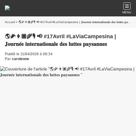
MENU
Accueil
» 🌎🌽👩🏿‍🌾🎙️ 📢 #17Avril #LaViaCampesina | 𝐉𝐨𝐮𝐫𝐧𝐞́𝐞 𝐢𝐧𝐭𝐞𝐫𝐧𝐚𝐭𝐢𝐨𝐧𝐚𝐥𝐞 𝐝𝐞𝐬 𝐥𝐮𝐭𝐭𝐞𝐬 𝐩𝐚𝐲𝐬𝐚𝐧𝐧𝐞𝐬
🌎🌽👩🏿‍🌾🎙️ 📢 #17Avril #LaViaCampesina |
𝐉𝐨𝐮𝐫𝐧𝐞́𝐞 𝐢𝐧𝐭𝐞𝐫𝐧𝐚𝐭𝐢𝐨𝐧𝐚𝐥𝐞 𝐝𝐞𝐬 𝐥𝐮𝐭𝐭𝐞𝐬 𝐩𝐚𝐲𝐬𝐚𝐧𝐧𝐞𝐬
Publié le 11/04/2026 à 08:34
Par
caroleone