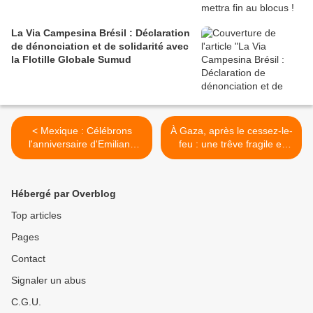
La Via Campesina Brésil : Déclaration
de dénonciation et de solidarité avec
la Flotille Globale Sumud
< Mexique : Célébrons
À Gaza, après le cessez-le-
l'anniversaire d'Emiliano
feu : une trêve fragile et
Zapata dans la justice.
une crise
Justice pour les peuples.
multidimensionnelle >
Justice pour Samir
Hébergé par Overblog
Top articles
Pages
Contact
Signaler un abus
C.G.U.