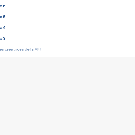
e 6
e 5
e 4
e 3
s créatrices de la VF !
e 2
e 1
e Mektoub My Love arrive enfin ! Rencontre avec Shaïn Boumedine et Sal
i : après Toni en famille
elle réalise le bouleversant Dites lui que je l'aime
ais ! Rencontre autour de Vie privée de Rebecca Zlotowski
 de Marguerite, Grave... Rencontre avec Ella Rumpf