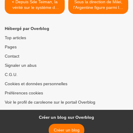
< Depuis Sde Teiman, la
Sous la direction de Milei,
vérité sur le système de
l'Argentine figure parmi les
justice militaire israélien a
10 pays du monde ayant
été révélée
connu le plus fort recul
démocratique >
Hébergé par Overblog
Top articles
Pages
Contact
Signaler un abus
C.G.U.
Cookies et données personnelles
Préférences cookies
Voir le profil de caroleone sur le portail Overblog
Créer un blog sur Overblog
Créer un blog