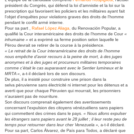
président du Congrès, qui défend la loi d'amnistie et la loi sur la
prescription qui favorisent les policiers et les militaires ayant fait
l'objet d'enquêtes pour violations graves des droits de l'homme
pendant le conflit armé interne.
Pour sa part ,
Rafael López Aliaga,
du Renovación Popular, a
qualifié la Cour interaméricaine des droits de l'homme de Cour
«
inhumaine »
et a exprimé sa ferme position selon laquelle le
Pérou devrait se retirer de la course à la présidence.
« Le retrait de la Cour interaméricaine des droits de l’homme
nous empêche d’avoir recours à la peine de mort, à des juges
anonymes et à des juges et procureurs militaires temporaires
comme c’était le cas auparavant avec le Sentier lumineux et le
MRTA »
, a-t-il déclaré lors de son discours.
De plus, il a insisté pour construire une prison dans la
selva péruvienne sans électricité ni internet pour les détenus et a
averti que pour chaque Péruvien qui mourrait, les prisonniers
n'auraient pas de nourriture.
Son discours comprenait également des avertissements
concernant l'expulsion des citoyens vénézuéliens sans papiers
qui commettent des crimes dans le pays.
« Nous allons expulser
les étrangers sans papiers avant le 28 juillet ; il leur reste peu de
temps pour retourner dans leur cher Venezuela »,
a-t-il déclaré.
Pour sa part, Carlos Álvarez, de País para Todos, a déclaré que