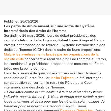
Publié le : 26/03/2026
Les partis de droite misent sur une sortie du Système
interaméricain des droits de l'homme.
Servindi, le 26 mars 2026.- Lors du débat présidentiel, des
candidats tels que Keiko Fujimori, Rafael López Aliaga et Carlos
Álvarez ont proposé de se retirer du Système interaméricain des
droits de l'homme (CIDH) dans le cadre de leurs propositions.
Malgré les avertissements lancés par les organisations de la
société civile
concernant le recul des droits de l'homme au Pérou,
les candidats à la présidence proposent des mesures extrêmes
telles que la peine de mort.
Lors de la séance de questions-réponses avec les citoyens, la
candidate de Fuerza Popular,
Keiko Fujimori
, a été interrogée
sur sa position concernant le retrait du Pérou de la Cour
interaméricaine des droits de l'homme.
« Pour lutter contre la criminalité, s’il faut se retirer du système
judiciaire, nous le ferons (…). Nous le ferons pour revenir à des
juges anonymes et aussi pour que les détenus soient obligés de
travailler pour se nourrir »
, a répondu Keiko Fujimori.
L'équipe de la candidate comprend
Fernando Rospigliosi,
l'actuel