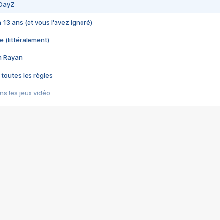
 DayZ
 a 13 ans (et vous l'avez ignoré)
e (littéralement)
im Rayan
 toutes les règles
s les jeux vidéo
us choquant de Rockstar ? - Le scandale BULLY
e plus moche de Steam
du RÊVE tourne au CAUCHEMAR
pendant 8 heures
it… à tort
umiliés par un jeu vidéo
ire - Final Fantasy 8