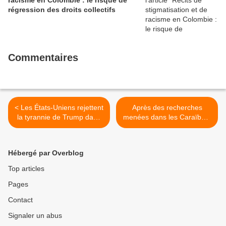
racisme en Colombie : le risque de
régression des droits collectifs
Commentaires
< Les États-Uniens rejettent
Après des recherches
la tyrannie de Trump dans
menées dans les Caraïbes,
les rues
les voiliers de la flottille «
Nuestra América » ont été
retrouvés sains et saufs >
Hébergé par Overblog
Top articles
Pages
Contact
Signaler un abus