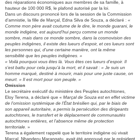
des réparations économiques aux membres de sa famille, à
hauteur de 100 000 R$, le plafond autorisé par la loi.
Dans un discours prononcé lors de la session de la Commission
d'amnistie, la fille de Marçal, Edna Silva de Souza, a déclaré :
«
Comme mon père avait coutume de le dire, le monde guarani, le
monde indigène, est aujourd'hui perçu comme un monde
sombre, mais dans ce monde sombre, dans la cosmovision des
peuples indigènes, il existe des lueurs d'espoir, et ces lueurs sont
les personnes qui, d'une certaine manière, ont la même
sensibilité que les peuples indigènes. »
« Voilà pourquoi vous êtes là. Vous êtes ces lueurs d'espoir. Il
s'est battu pour cela jusqu'à la mort, et il savait : « Je suis un
homme marqué, destiné à mourir, mais pour une juste cause, on
meurt. » Il est mort pour son peuple. »
Omission
Le secrétaire exécutif du ministère des Peuples autochtones,
Eloy Terena, a déclaré que «
Marçal de Souza est en effet victime
de l'omission systémique de l'État brésilien qui, par le biais de
son appareil autoritaire, a permis la persécution des dirigeants
autochtones, le transfert et le déplacement de communautés
autochtones entières, et l'absence même de protection
territoriale.
»
Terena a également rappelé que le territoire indigène où vivait
Marçal, Nhanderu Marangatu, avait été approuvé par le président