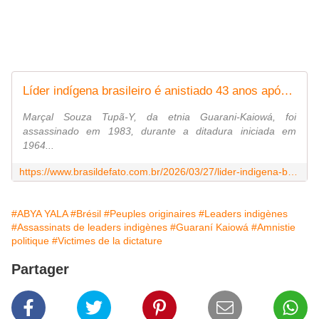
Líder indígena brasileiro é anistiado 43 anos após sua morte
Marçal Souza Tupã-Y, da etnia Guarani-Kaiowá, foi
assassinado em 1983, durante a ditadura iniciada em
1964...
https://www.brasildefato.com.br/2026/03/27/lider-indigena-brasileiro-e-anistiado-43-anos-apos-sua-morte/
#ABYA YALA
#Brésil
#Peuples originaires
#Leaders indigènes
#Assassinats de leaders indigènes
#Guaraní Kaiowá
#Amnistie
politique
#Victimes de la dictature
Partager