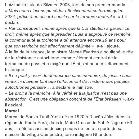
Luiz Inácio Lula da Silva en 2005, lors de son premier mandat.
« Mais nous n'avons pu céder effectivement ce terrain qu'en
2024, grâce à un accord conclu sur le territoire fédéral »
, a-t-il
déclaré.
« Par conséquent, même après que la Constitution a garanti ce
droit, même après que le président Lula a approuvé ce territoire,
la communauté autochtone a dû attendre encore 19 ans pour
que son territoire soit effectivement délimité »
, a-t-il ajouté.
À la fin de la séance, le ministre Macaé Evaristo a souligné le rôle
de la résistance autochtone comme élément central de la
formation du pays et a exigé que l'État s'attaque à l'effacement
historique.
« Il ne peut y avoir de démocratie sans mémoire, de justice sans
vérité, ni d’avenir tant que l’effacement de l’histoire des peuples
autochtones persiste »
, a déclaré le ministre.
« Le droit à la mémoire, à la vérité et à la justice n'est pas une
abstraction. C'est une obligation concrète de l'État brésilien »
, a-t-
il déclaré.
Marçal
Marçal de Souza Tupã-Y est né en 1920 à Rincão Júlio, dans la
région de Ponta Porã, dans le Mato Grosso do Sul. À l'âge de 63
ans, il a été assassiné de cinq coups de feu à la porte de sa
maison du village Campestre, terre indigène Nhanderu