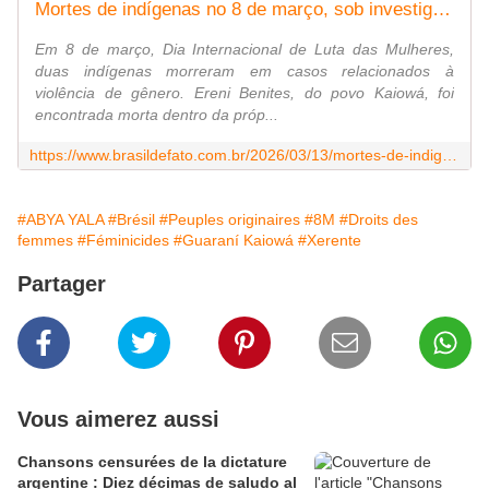
Mortes de indígenas no 8 de março, sob investigação por feminicídio, evidenciam 'negligência em todas as esferas'
Em 8 de março, Dia Internacional de Luta das Mulheres,
duas indígenas morreram em casos relacionados à
violência de gênero. Ereni Benites, do povo Kaiowá, foi
encontrada morta dentro da próp...
https://www.brasildefato.com.br/2026/03/13/mortes-de-indigenas-no-8-de-marco-sob-investigacao-por-feminicidio-evidenciam-negligencia-em-todas-as-esferas/
#ABYA YALA
#Brésil
#Peuples originaires
#8M
#Droits des
femmes
#Féminicides
#Guaraní Kaiowá
#Xerente
Partager
Vous aimerez aussi
Chansons censurées de la dictature
argentine : Diez décimas de saludo al