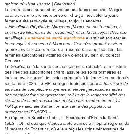
maison où vivait Vanusa | Divulgation
Les agressions auraient provoqué une fausse couche. Malgré
cela, après une première prise en charge médicale, la jeune
femme a été renvoyée au village, toujours enceinte.
« Elle allait à l’hôpital de Miracema [Miracema do Tocantins, à
environ 25 kilomètres de Tocantínia], et on la renvoyait chez elle,
au village.
Le service de santé autochtone
examinait son état et
la renvoyait à nouveau à Miracema. Cela s’est produit environ
quatre fois, ces allers-retours »
, raconte Karla, qui soutient les
femmes autochtones victimes de violence au sein du collectif
Renascer.
Le Secrétariat à la santé des autochtones, rattaché au ministère
des Peuples autochtones (MPI), assure les soins primaires et
indique avoir garanti des soins prénatals à la jeune femme depuis
septembre 2025. Le MPI souligne toutefois que «
la fourniture de
services de complexité moyenne et élevée [nécessaires après
des complications de grossesse] relève de la responsabilité des
réseaux de santé municipaux et étatiques, conformément à la
Politique nationale d’attention à la santé des populations
autochtones (PNASPI) ».
En réponse à Brasil de Fato , le Secrétariat d'État à la Santé
(SES-TO) indique que Vanusa a été admise à l'hôpital régional de
Miracema do Tocantins, où elle a reçu les soins nécessaires de