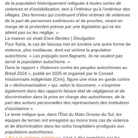
de la population historiquement reléguée à toutes sortes de
violences et d'invisibilisation, tant à l'intérieur qu'à l'extérieur des
villages. Des femmes qui continuent d'être victimes de violences
de la part de personnes extérieures et de proches, vivant en
marge de la protection prévue par une législation qui ne les
atteint pas ou les néglige. »
La maison où vivait Ereni Benites | Divulgation
Pour Karla, le cas de Vanusa met en lumière une autre forme de
violence, plus insidieuse, dont est victime la population
autochtone. «
Les préjugés sont flagrants. Ils ne veulent pas
servir la population autochtone. »
Dans le rapport «
Violences contre les peuples autochtones au
Brésil 2024 »
, publié en 2025 et organisé par le Conseil
missionnaire indigéniste (Cimi), figure une mise en garde contre
la «
déshumanisation »
qui, selon le document, «
s’exprime
également dans des rapports faisant état de négligence et de
discrimination dans la prise en charge des autochtones, de la
part des actions personnelles des représentants des institutions
d’assistance ».
Le texte indique que, dans l'État du Mato Grosso do Sul, les
équipes de terrain ont enregistré au moins trois cas de violence
et de discrimination dans les soins hospitaliers prodigués aux
populations autochtones.
« Il y a la violence extérieure
, c’est-à-dire perpétrée par les