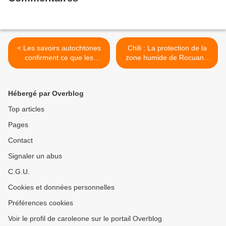
< Les savoirs autochtones
Chili : La protection de la
confirment ce que les
zone humide de Rocuant-
scientifiques observent : les
Andalién n’est pas une
grands oiseaux
décision improvisée, mais le
disparaissent
résultat d’années de travail
Hébergé par Overblog
scientifique et de
participation citoyenne >
Top articles
Pages
Contact
Signaler un abus
C.G.U.
Cookies et données personnelles
Préférences cookies
Voir le profil de caroleone sur le portail Overblog