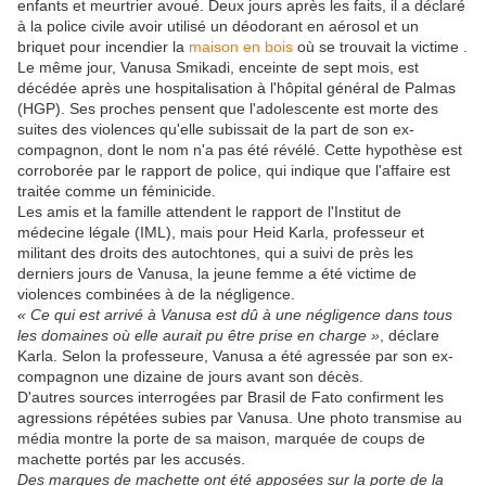
enfants et meurtrier avoué. Deux jours après les faits, il a déclaré
à la police civile avoir utilisé un déodorant en aérosol et un
briquet pour incendier la
maison en bois
où se trouvait la victime .
Le même jour, Vanusa Smikadi, enceinte de sept mois, est
décédée après une hospitalisation à l'hôpital général de Palmas
(HGP). Ses proches pensent que l'adolescente est morte des
suites des violences qu'elle subissait de la part de son ex-
compagnon, dont le nom n'a pas été révélé. Cette hypothèse est
corroborée par le rapport de police, qui indique que l'affaire est
traitée comme un féminicide.
Les amis et la famille attendent le rapport de l'Institut de
médecine légale (IML), mais pour Heid Karla, professeur et
militant des droits des autochtones, qui a suivi de près les
derniers jours de Vanusa, la jeune femme a été victime de
violences combinées à de la négligence.
« Ce qui est arrivé à Vanusa est dû à une négligence dans tous
les domaines où elle aurait pu être prise en charge »
, déclare
Karla. Selon la professeure, Vanusa a été agressée par son ex-
compagnon une dizaine de jours avant son décès.
D'autres sources interrogées par Brasil de Fato confirment les
agressions répétées subies par Vanusa. Une photo transmise au
média montre la porte de sa maison, marquée de coups de
machette portés par les accusés.
Des marques de machette ont été apposées sur la porte de la