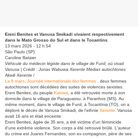
Ereni Benites et Vanusa Smikadi vivaient respectivement
dans le Mato Grosso do Sul et dans le Tocantins
.
13 mars 2026 - 12 h 54
São Paulo (SP)
Caroline Bataier
Véhicule du médecin légiste dans le village de Funil, où vivait
Vanusa | Crédit : Jonas Wabuwa Xerente Médias autochtones
Akwẽ Xerente
/
Le 8 mars, Journée internationale des femmes
, deux femmes
autochtones sont décédées des suites de violences sexistes.
Ereni Benites, du peuple
Kaiowá
, a été retrouvée morte à son
domicile dans le village de Paraguassu, à Paranhos (MS). Au
même moment, dans le village de Funil, à Tocantínia (TO), on a
déploré le décès de Vanusa Smikadi, de l'ethnie
Xerente
. Vanusa
avait 16 ans et était enceinte.
Ereni Benites, âgée de 35 ans, a été victime d'un féminicide
d'une extrême violence. Son corps a été retrouvé brûlé. L'auteur
du crime est Juares Fernandes, son ex-compagnon, père de ses