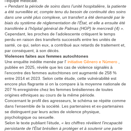
l'équipe médicale.
« Pendant la période de soins dans l’unité hospitalière, la patiente
a été surveillée et, compte tenu du besoin de continuité des soins
dans une unité plus complexe, un transfert a été demandé par le
biais du système de réglementation de l’État, et elle a ensuite été
transférée à l’hôpital général de Palmas (HGP) le mercredi (4) ».
Cependant, les proches de l'adolescente critiquent le temps
perdu en raison des transferts successifs entre les unités de
santé, ce qui, selon eux, a contribué aux retards de traitement et,
par conséquent, à son décès.
Violences faites aux femmes autochtones
Une enquête inédite menée par l'
initiative Gênero e Número
,
publiée en 2025, révèle que les cas de violence signalés à
l'encontre des femmes autochtones ont augmenté de 258 %
entre 2014 et 2023. Selon cette étude, cette vulnérabilité est
encore plus flagrante si on la compare à la moyenne nationale de
207 % enregistrée chez les femmes brésiliennes de toutes
origines ethniques au cours de la même période.
Concernant le profil des agresseurs, le schéma se répète comme
dans l'ensemble de la société. Les partenaires et ex-partenaires
se distinguent par leurs actes de violence physique,
psychologique ou sexuelle.
Selon le texte publiant l'étude,
« les chiffres révèlent l'incapacité
persistante de l'État brésilien à protéger et à soutenir une partie