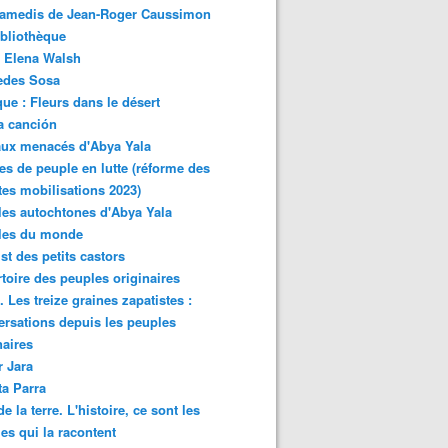
samedis de Jean-Roger Caussimon
bliothèque
 Elena Walsh
edes Sosa
ue : Fleurs dans le désert
a canción
aux menacés d'Abya Yala
es de peuple en lutte (réforme des
ites mobilisations 2023)
es autochtones d'Abya Yala
les du monde
ist des petits castors
toire des peuples originaires
 Les treize graines zapatistes :
rsations depuis les peuples
naires
r Jara
ta Parra
de la terre. L'histoire, ce sont les
es qui la racontent