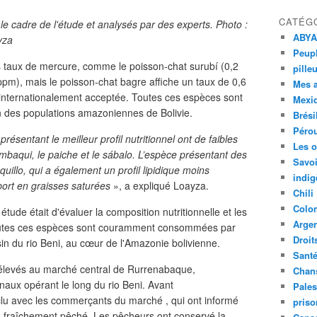
CATÉG
e cadre de l'étude et analysés par des experts. Photo :
ABYA
yza
Peupl
s taux de mercure, comme le poisson-chat surubí (0,2
pille
ppm), mais le poisson-chat bagre affiche un taux de 0,6
Mes 
 internationalement acceptée. Toutes ces espèces sont
Mexi
n des populations amazoniennes de Bolivie.
Brési
Péro
ésentant le meilleur profil nutritionnel ont de faibles
Les o
baqui, le paiche et le sábalo. L’espèce présentant des
Savoi
quillo, qui a également un profil lipidique moins
indig
pport en graisses saturées
», a expliqué Loayza.
Chili
Colo
 étude était d'évaluer la composition nutritionnelle et les
Argen
Toutes ces espèces sont couramment consommées par
Droit
 du rio Beni, au cœur de l'Amazonie bolivienne.
Sant
élevés au marché central de Rurrenabaque,
Chan
aux opérant le long du rio Beni. Avant
Pales
nclu avec les commerçants du marché , qui ont informé
priso
son fraîchement pêché. Les pêcheurs ont conservé la