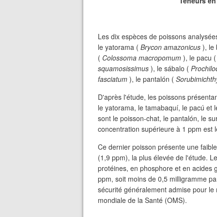
Teneurs en
Les dix espèces de poissons analysées 
le yatorama (
Brycon amazonicus
), le
(
Colossoma macropomum
), le pacu 
squamosissimus
), le sábalo (
Prochilo
fasciatum
), le pantalón (
Sorubimichth
D'après l'étude, les poissons présentan
le yatorama, le tamabaquí, le pacú et 
sont le poisson-chat, le pantalón, le s
concentration supérieure à 1 ppm est le
Ce dernier poisson présente une faible
(1,9 ppm), la plus élevée de l'étude. L
protéines, en phosphore et en acides 
ppm, soit moins de 0,5 milligramme par
sécurité généralement admise pour le 
mondiale de la Santé (OMS).