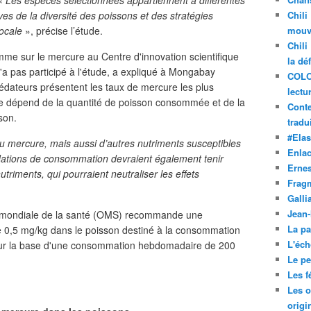
«
Les espèces sélectionnées appartiennent à différentes
ves de la diversité des poissons et des stratégies
Chili
ocale
», précise l’étude.
mouve
Chili
mme sur le mercure au Centre d'innovation scientifique
la dé
a pas participé à l'étude, a expliqué à Mongabay
COLO
dateurs présentent les taux de mercure les plus
lectu
me dépend de la quantité de poisson consommée et de la
Conte
son.
tradui
#Ela
u mercure, mais aussi d’autres nutriments susceptibles
Enla
dations de consommation devraient également tenir
Ernes
riments, qui pourraient neutraliser les effets
Frag
Galli
Jean
on mondiale de la santé (OMS) recommande une
La pa
 0,5 mg/kg dans le poisson destiné à la consommation
L'éch
 sur la base d'une consommation hebdomadaire de 200
Le pet
Les f
Les o
origi