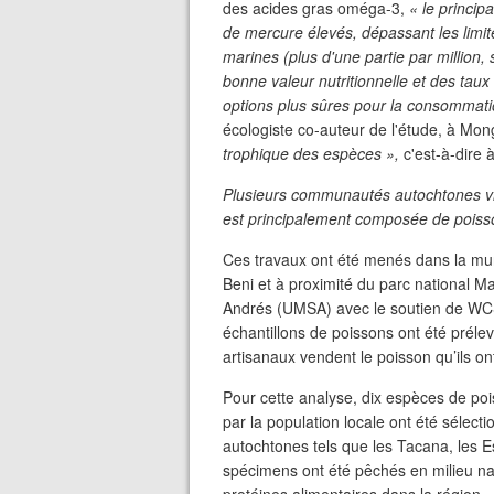
des acides gras oméga-3,
« le princip
de mercure élevés, dépassant les limit
marines (plus d'une partie par million
bonne valeur nutritionnelle et des taux
options plus sûres pour la consommat
écologiste co-auteur de l'étude, à Mo
trophique des espèces »,
c'est-à-dire à
Plusieurs communautés autochtones vive
est principalement composée de poiss
Ces travaux ont été menés dans la muni
Beni et à proximité du parc national Ma
Andrés (UMSA) avec le soutien de WCS Bo
échantillons de poissons ont été prélev
artisanaux vendent le poisson qu’ils on
Pour cette analyse, dix espèces de 
par la population locale ont été sélec
autochtones tels que les Tacana, les E
spécimens ont été pêchés en milieu natu