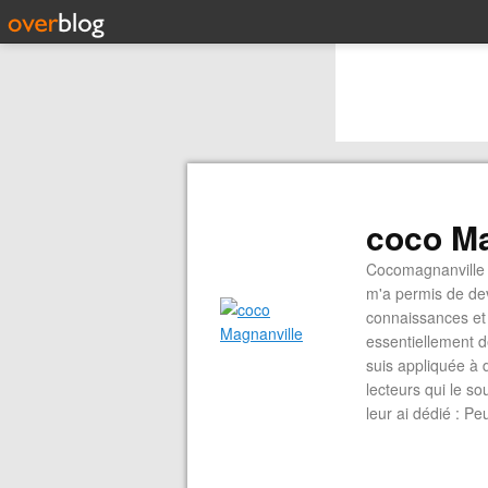
coco Ma
Cocomagnanville 
m'a permis de dev
connaissances et 
essentiellement d
suis appliquée à 
lecteurs qui le s
leur ai dédié : P