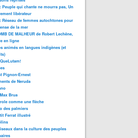
 : Peuple qui chante ne mourra pas, Un
ment libérateur
 : Réseau de femmes autochtones pour
fense de la mer
MB DE MALHEUR de Robert Lechêne,
re en ligne
s animés en langues indigènes (et
ts)
sQueLutam!
ces
t Pignon-Ernest
ments de Neruda
ano
-Max Brua
role comme une flèche
o des palmiers
it Ferrat illustré
élins
iseaux dans la culture des peuples
naires