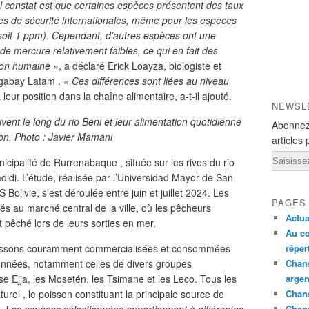
al constat est que certaines espèces présentent des taux
es de sécurité internationales, même pour les espèces
, soit 1 ppm). Cependant, d'autres espèces ont une
 de mercure relativement faibles, ce qui en fait des
ion humaine »
, a déclaré Erick Loayza, biologiste et
ngabay Latam .
« Ces différences sont liées au niveau
 leur position dans la chaîne alimentaire, a-t-il ajouté.
NEWSL
nt le long du rio Beni et leur alimentation quotidienne
Abonnez
on. Photo : Javier Mamani
articles 
Email
cipalité de Rurrenabaque , située sur les rives du rio
didi. L’étude, réalisée par l’Universidad Mayor de San
livie, s’est déroulée entre juin et juillet 2024. Les
PAGES
és au marché central de la ville, où les pêcheurs
Actua
t pêché lors de leurs sorties en mer.
Au co
poissons couramment commercialisées et consommées
réper
tionnées, notamment celles de divers groupes
Chans
se Ejja, les Mosetén, les Tsimane et les Leco. Tous les
argen
rel , le poisson constituant la principale source de
Chans
Chan