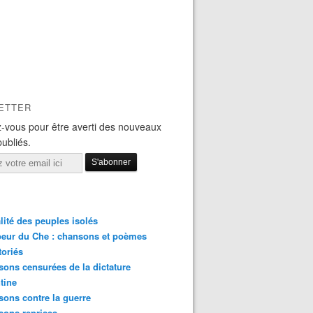
ETTER
-vous pour être averti des nouveaux
publiés.
lité des peuples isolés
eur du Che : chansons et poèmes
toriés
ons censurées de la dictature
tine
ons contre la guerre
sons reprises