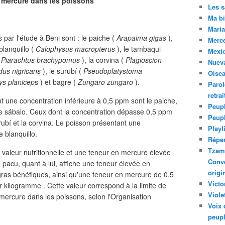
 mercure dans les poissons
Les 
Ma bi
Maria
par l'étude à Beni sont : le paiche (
Arapaima gigas
),
Merc
 blanquillo (
Calophysus macropterus
), le tambaqui
Mexiq
(
Piarachtus brachypomus
), la corvina (
Plagioscion
Nuev
dus nigricans
), le surubí (
Pseudoplatystoma
Oise
ys planicep
s ) et bagre (
Zungaro zungaro
).
Parol
retra
t une concentration inférieure à 0,5 ppm sont le paiche,
Peupl
le sábalo. Ceux dont la concentration dépasse 0,5 ppm
Peup
urubí et la corvina. Le poisson présentant une
Playl
 blanquillo.
Réper
Tzam.
 valeur nutritionnelle et une teneur en mercure élevée
Conve
e pacu, quant à lui, affiche une teneur élevée en
origi
gras bénéfiques, ainsi qu'une teneur en mercure de 0,5
Victo
 kilogramme . Cette valeur correspond à la limite de
Viole
mercure dans les poissons, selon l'Organisation
Voix 
peupl