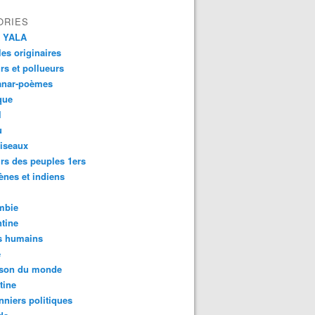
ORIES
 YALA
es originaires
urs et pollueurs
anar-poèmes
que
l
u
iseaux
rs des peuples 1ers
ènes et indiens
mbie
tine
s humains
é
son du monde
tine
nniers politiques