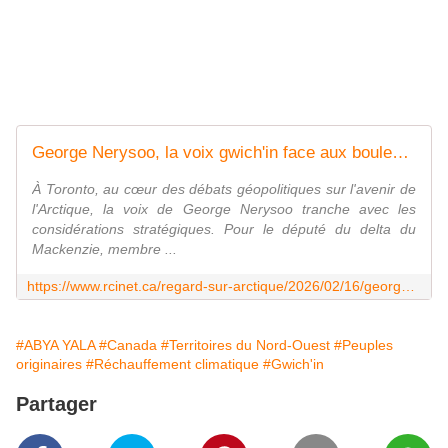
George Nerysoo, la voix gwich'in face aux bouleversements du Grand Nord
À Toronto, au cœur des débats géopolitiques sur l'avenir de
l'Arctique, la voix de George Nerysoo tranche avec les
considérations stratégiques. Pour le député du delta du
Mackenzie, membre ...
https://www.rcinet.ca/regard-sur-arctique/2026/02/16/george-nerysoo-la-voix-gwichin-face-aux-bouleversements-du-grand-nord/
#ABYA YALA
#Canada
#Territoires du Nord-Ouest
#Peuples
originaires
#Réchauffement climatique
#Gwich'in
Partager