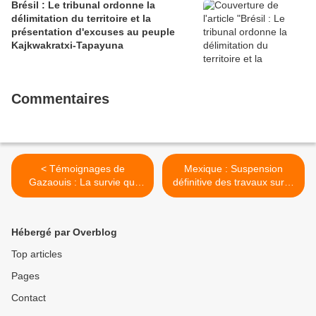
Brésil : Le tribunal ordonne la
délimitation du territoire et la
présentation d'excuses au peuple
Kajkwakratxi-Tapayuna
Commentaires
< Témoignages de
Mexique : Suspension
Gazaouis : La survie qui
définitive des travaux sur la
s’organise au jour le jour
section 5 du train Maya >
dans l’enfer de Gaza –
partie 650 / 16.02 – Entre
Hébergé par Overblog
les tentes et les cahiers
Top articles
Pages
Contact