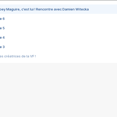
bey Maguire, c'est lui ! Rencontre avec Damien Witecka
e 6
e 5
e 4
e 3
s créatrices de la VF !
e 2
e 1
e Mektoub My Love arrive enfin ! Rencontre avec Shaïn Boumedine et Sal
i : après Toni en famille
elle réalise le bouleversant Dites lui que je l'aime
ais ! Rencontre autour de Vie privée de Rebecca Zlotowski