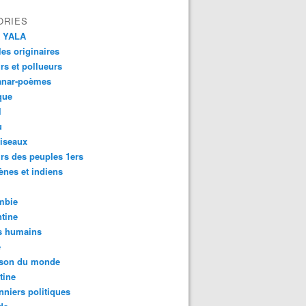
ORIES
 YALA
es originaires
urs et pollueurs
anar-poèmes
que
l
u
iseaux
rs des peuples 1ers
ènes et indiens
mbie
tine
s humains
é
son du monde
tine
nniers politiques