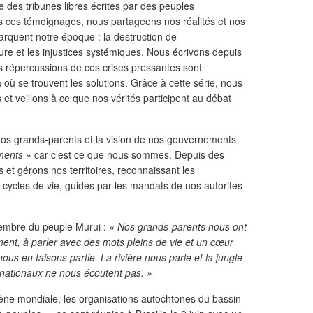
 des tribunes libres écrites par des peuples
s ces témoignages, nous partageons nos réalités et nos
marquent notre époque : la destruction de
ture et les injustices systémiques. Nous écrivons depuis
 répercussions de ces crises pressantes sont
 où se trouvent les solutions. Grâce à cette série, nous
 et veillons à ce que nos vérités participent au débat
os grands-parents et la vision de nos gouvernements
ments »
car c’est ce que nous sommes. Depuis des
s et gérons nos territoires, reconnaissant les
es cycles de vie, guidés par les mandats de nos autorités
embre du peuple Murui :
« Nos grands-parents nous ont
ent, à parler avec des mots pleins de vie et un cœur
us en faisons partie. La rivière nous parle et la jungle
nationaux ne nous écoutent pas. »
scène mondiale, les organisations autochtones du bassin