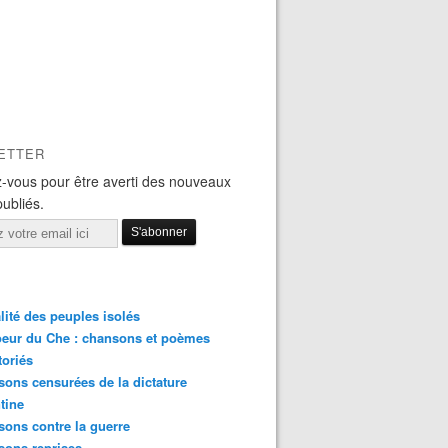
ETTER
-vous pour être averti des nouveaux
publiés.
lité des peuples isolés
eur du Che : chansons et poèmes
toriés
ons censurées de la dictature
tine
ons contre la guerre
sons reprises