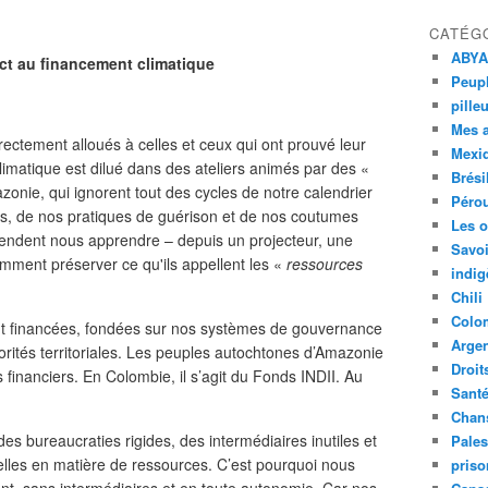
CATÉG
ABYA
ect au financement climatique
Peupl
pille
Mes 
rectement alloués à celles et ceux qui ont prouvé leur
Mexi
limatique est dilué dans des ateliers animés par des «
Brési
zonie, qui ignorent tout des cycles de notre calendrier
Péro
es, de nos pratiques de guérison et de nos coutumes
Les o
étendent nous apprendre – depuis un projecteur, une
Savoi
mment préserver ce qu'ils appellent les «
ressources
indig
Chili
Colo
nt financées, fondées sur nos systèmes de gouvernance
Argen
orités territoriales. Les peuples autochtones d’Amazonie
Droit
 financiers. En Colombie, il s’agit du Fonds INDII. Au
Sant
Chan
s bureaucraties rigides, des intermédiaires inutiles et
Pales
elles en matière de ressources. C’est pourquoi nous
priso