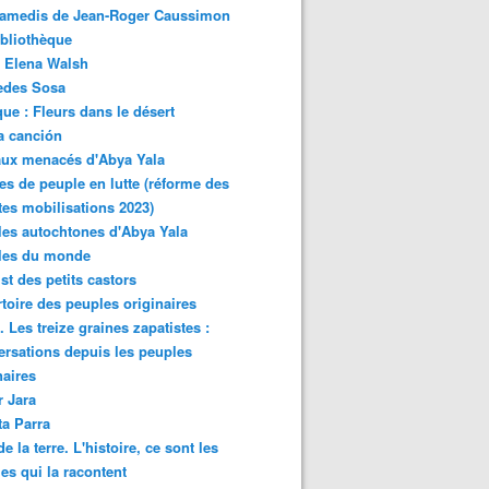
samedis de Jean-Roger Caussimon
bliothèque
 Elena Walsh
edes Sosa
ue : Fleurs dans le désert
a canción
aux menacés d'Abya Yala
es de peuple en lutte (réforme des
ites mobilisations 2023)
es autochtones d'Abya Yala
les du monde
ist des petits castors
toire des peuples originaires
 Les treize graines zapatistes :
rsations depuis les peuples
naires
r Jara
ta Parra
de la terre. L'histoire, ce sont les
es qui la racontent