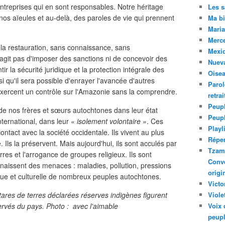
s entreprises qui en sont responsables. Notre héritage
Les 
os aïeules et au-delà, des paroles de vie qui prennent
Ma bi
Maria
Merc
r la restauration, sans connaissance, sans
Mexiq
agit pas d'imposer des sanctions ni de concevoir des
Nuev
tir la sécurité juridique et la protection intégrale des
Oise
si qu'il sera possible d'enrayer l'avancée d'autres
Parol
 exercent un contrôle sur l'Amazonie sans la comprendre.
retra
Peupl
es de nos frères et sœurs autochtones dans leur état
Peup
nternational, dans leur «
isolement volontaire »
. Ces
Playl
ontact avec la société occidentale. Ils vivent au plus
Réper
e. Ils la préservent. Mais aujourd'hui, ils sont acculés par
Tzam.
rres et l'arrogance de groupes religieux. Ils sont
Conve
t naissent des menaces : maladies, pollution, pressions
origi
que et culturelle de nombreux peuples autochtones.
Victo
tares de terres déclarées réserves indigènes figurent
Viole
rvés du pays. Photo : avec l'aimable
Voix 
peupl