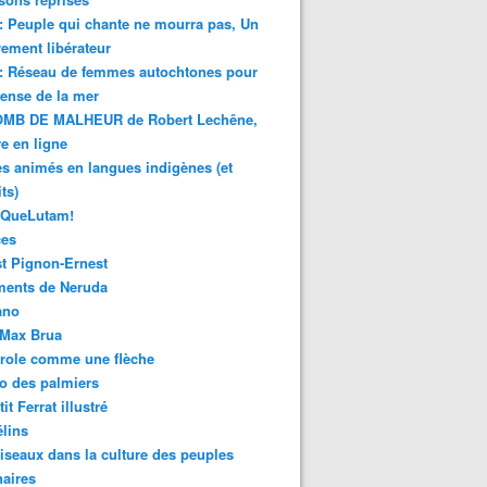
 : Peuple qui chante ne mourra pas, Un
ment libérateur
 : Réseau de femmes autochtones pour
fense de la mer
MB DE MALHEUR de Robert Lechêne,
re en ligne
s animés en langues indigènes (et
ts)
sQueLutam!
ces
t Pignon-Ernest
ments de Neruda
ano
-Max Brua
role comme une flèche
o des palmiers
it Ferrat illustré
élins
iseaux dans la culture des peuples
naires