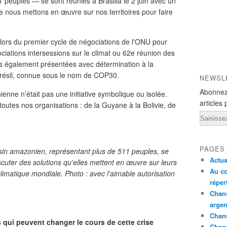
peuples — se sont réunies à Brasilia le 2 juin avec un
que nous mettons en œuvre sur nos territoires pour faire
lors du premier cycle de négociations de l'ONU pour
ociations intersessions sur le climat ou 62e réunion des
ns également présentées avec détermination à la
Brésil, connue sous le nom de COP30.
NEWSL
Abonnez
nne n’était pas une initiative symbolique ou isolée.
articles 
 toutes nos organisations : de la Guyane à la Bolivie, de
Email
PAGES
sin amazonien, représentant plus de 511 peuples, se
Actua
iscuter des solutions qu'elles mettent en œuvre sur leurs
Au co
e climatique mondiale. Photo : avec l'aimable autorisation
réper
Chans
argen
Chans
qui peuvent changer le cours de cette crise
Chan