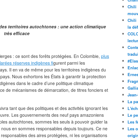
Chili
mouve
Chili
 des territoires autochtones : une action climatique
la dé
très efficace
COLO
lectu
Conte
tradui
vierges : ce sont des forêts protégées. En Colombie,
plus
#Ela
clarées réserves indigènes f
igurent parmi les
Enla
ys. Il en va de même pour les territoires indigènes du
Ernes
pays. Nous exhortons les États à garantir la protection
Frag
 indigènes dans le cadre d’une politique climatique
Galli
ace de mécanismes de démarcation, de titres fonciers et
Jean
La pa
vra tant que des politiques et des activités ignorant les
L'éch
n œuvre. Les gouvernements des neuf pays amazoniens
Le pet
les autochtones, sommes les seuls à pouvoir guider la
Les f
car nous en sommes responsables depuis toujours. Ce ne
Les o
es responsables des aires protégées, ni les organisations
origi