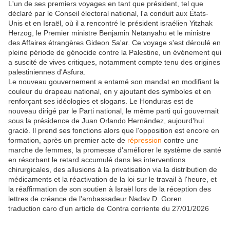
L'un de ses premiers voyages en tant que président, tel que
déclaré par le Conseil électoral national, l'a conduit aux États-
Unis et en Israël, où il a rencontré le président israélien Yitzhak
Herzog, le Premier ministre Benjamin Netanyahu et le ministre
des Affaires étrangères Gideon Sa'ar. Ce voyage s'est déroulé en
pleine période de génocide contre la Palestine, un événement qui
a suscité de vives critiques, notamment compte tenu des origines
palestiniennes d'Asfura.
Le nouveau gouvernement a entamé son mandat en modifiant la
couleur du drapeau national, en y ajoutant des symboles et en
renforçant ses idéologies et slogans. Le Honduras est de
nouveau dirigé par le Parti national, le même parti qui gouvernait
sous la présidence de Juan Orlando Hernández, aujourd'hui
gracié. Il prend ses fonctions alors que l'opposition est encore en
formation, après un premier acte de
répression
contre une
marche de femmes, la promesse d'améliorer le système de santé
en résorbant le retard accumulé dans les interventions
chirurgicales, des allusions à la privatisation via la distribution de
médicaments et la réactivation de la loi sur le travail à l'heure, et
la réaffirmation de son soutien à Israël lors de la réception des
lettres de créance de l'ambassadeur Nadav D. Goren.
traduction caro d'un article de Contra corriente du 27/01/2026