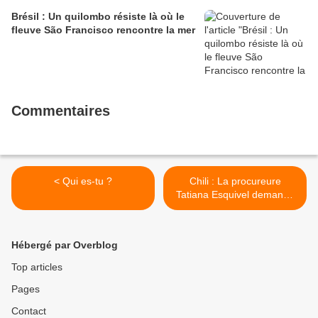
Brésil : Un quilombo résiste là où le
fleuve São Francisco rencontre la mer
Commentaires
< Qui es-tu ?
Chili : La procureure
Tatiana Esquivel demande
la démolition totale de la
maison et des autres
constructions situées sur la
Hébergé par Overblog
propriété de la famille
Chuñil >
Top articles
Pages
Contact