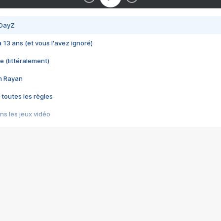
 DayZ
 a 13 ans (et vous l'avez ignoré)
e (littéralement)
im Rayan
 toutes les règles
s les jeux vidéo
us choquant de Rockstar ? - Le scandale BULLY
e plus moche de Steam
du RÊVE tourne au CAUCHEMAR
pendant 8 heures
it… à tort
umiliés par un jeu vidéo