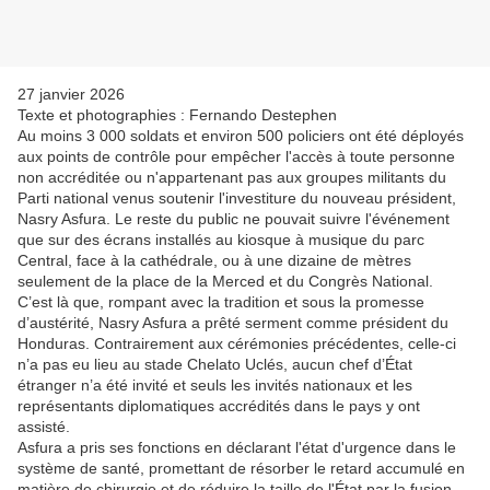
27 janvier 2026
Texte et photographies : Fernando Destephen
Au moins 3 000 soldats et environ 500 policiers ont été déployés
aux points de contrôle pour empêcher l'accès à toute personne
non accréditée ou n'appartenant pas aux groupes militants du
Parti national venus soutenir l'investiture du nouveau président,
Nasry Asfura. Le reste du public ne pouvait suivre l'événement
que sur des écrans installés au kiosque à musique du parc
Central, face à la cathédrale, ou à une dizaine de mètres
seulement de la place de la Merced et du Congrès National.
C’est là que, rompant avec la tradition et sous la promesse
d’austérité, Nasry Asfura a prêté serment comme président du
Honduras. Contrairement aux cérémonies précédentes, celle-ci
n’a pas eu lieu au stade Chelato Uclés, aucun chef d’État
étranger n’a été invité et seuls les invités nationaux et les
représentants diplomatiques accrédités dans le pays y ont
assisté.
Asfura a pris ses fonctions en déclarant l'état d'urgence dans le
système de santé, promettant de résorber le retard accumulé en
matière de chirurgie et de réduire la taille de l'État par la fusion