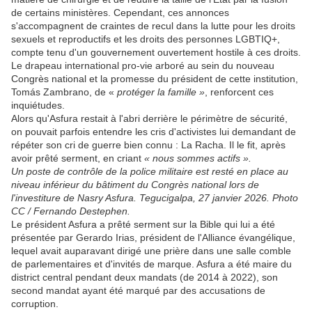
de certains ministères. Cependant, ces annonces
s'accompagnent de craintes de recul dans la lutte pour les droits
sexuels et reproductifs et les droits des personnes LGBTIQ+,
compte tenu d'un gouvernement ouvertement hostile à ces droits.
Le drapeau international pro-vie arboré au sein du nouveau
Congrès national et la promesse du président de cette institution,
Tomás Zambrano, de «
protéger la famille »
, renforcent ces
inquiétudes.
Alors qu'Asfura restait à l'abri derrière le périmètre de sécurité,
on pouvait parfois entendre les cris d'activistes lui demandant de
répéter son cri de guerre bien connu : La Racha. Il le fit, après
avoir prêté serment, en criant
« nous sommes actifs ».
Un poste de contrôle de la police militaire est resté en place au
niveau inférieur du bâtiment du Congrès national lors de
l'investiture de Nasry Asfura. Tegucigalpa, 27 janvier 2026. Photo
CC / Fernando Destephen.
Le président Asfura a prêté serment sur la Bible qui lui a été
présentée par Gerardo Irias, président de l'Alliance évangélique,
lequel avait auparavant dirigé une prière dans une salle comble
de parlementaires et d'invités de marque. Asfura a été maire du
district central pendant deux mandats (de 2014 à 2022), son
second mandat ayant été marqué par des accusations de
corruption.