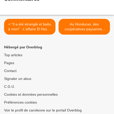
< "Il a été étranglé et battu
Au Honduras, des
à mort" : L'affaire El Hacen
coopératives paysannes
Diarra
obtiennent une
reconnaissance légale
malgré des attaques
Hébergé par Overblog
armées >
Top articles
Pages
Contact
Signaler un abus
C.G.U.
Cookies et données personnelles
Préférences cookies
Voir le profil de caroleone sur le portail Overblog