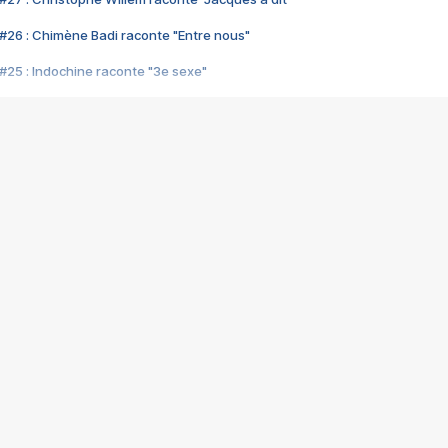
#26 : Chimène Badi raconte "Entre nous"
#25 : Indochine raconte "3e sexe"
#24 : Zaho raconte "C'est chelou"
#23 : Patrick Bruel raconte "Au café des délices"
#22 : Kyo raconte "Le chemin"
#21 : Nolwenn Leroy raconte "Cassé"
#20 : Patrick Hernandez raconte "Born to be alive"
#19 : Lorie raconte "Près de moi"
#18 : Michael Jones raconte "A nos actes manqués" (avec Jean-Jacque
#17 : Khaled raconte "Aïcha"
#16 : Corneille raconte "Parce qu'on vient de loin"
#15 : Indochine raconte "L'aventurier"