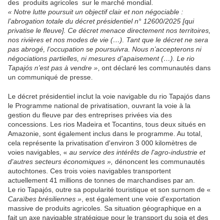
des produits agricoles sur le marché mondial.
« Notre lutte poursuit un objectif clair et non négociable :
l’abrogation totale du décret présidentiel n° 12600/2025 [qui
privatise le fleuve]. Ce décret menace directement nos territoires,
nos rivières et nos modes de vie (…). Tant que le décret ne sera
pas abrogé, l’occupation se poursuivra. Nous n’accepterons ni
négociations partielles, ni mesures d’apaisement (…). Le rio
Tapajós n’est pas à vendre »
, ont déclaré les communautés dans
un communiqué de presse.
Le décret présidentiel inclut la voie navigable du rio Tapajós dans
le Programme national de privatisation, ouvrant la voie à la
gestion du fleuve par des entreprises privées via des
concessions. Les rios Madeira et Tocantins, tous deux situés en
Amazonie, sont également inclus dans le programme. Au total,
cela représente la privatisation d'environ 3 000 kilomètres de
voies navigables, «
au service des intérêts de l'agro-industrie et
d'autres secteurs économiques »,
dénoncent les communautés
autochtones. Ces trois voies navigables transportent
actuellement 41 millions de tonnes de marchandises par an.
Le rio Tapajós, outre sa popularité touristique et son surnom de «
Caraïbes brésiliennes »
, est également une voie d'exportation
massive de produits agricoles. Sa situation géographique en a
fait un axe navigable stratégique pour le transport du soja et des