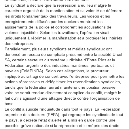
Le syndicat a déclaré que la répression a eu lieu malgré le
caractère organisé de la manifestation et sa volonté de défendre
les droits fondamentaux des travailleurs. Les vidéos et les
enregistrements diffusés par les dockers montrent les
agissements de la police et corroborent les accusations de
violence injustifiée. Selon les travailleurs, l'opération visait
uniquement à réprimer la manifestation et à protéger les intérêts
des entreprises.
Parallèlement, plusieurs syndicats et médias syndicaux ont
dénoncé un réseau de complicité présumé entre la société Urcel
SA, certains secteurs du système judiciaire d'Entre Ríos et la
Fédération argentine des industries maritimes, portuaires et
navales (FeMPINRA). Selon ces allégations, le procureur
impliqué aurait agi de concert avec l'entreprise pour permettre les
actions répressives et délégitimer les revendications syndicales,
tandis que la fédération aurait maintenu une position passive,
voire se serait rendue directement complice du conflit, malgré le
fait qu'il s'agissait d'une attaque directe contre l'organisation de
base.
Le conflit a suscité l'inquiétude dans tout le pays. La Fédération
argentine des dockers (FEPA), qui regroupe les syndicats de tout
le pays, a décrété l'état d'alerte et a mis en garde contre une
possible grève nationale si la répression et le mépris des droits