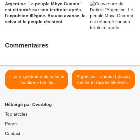
Argentine. Le peuple Mbya Guaraní
est retourné sur son territoire après
l'expulsion illégale. Arauco avance, la
selva et le peuple résistent
Commentaires
< Le « syndrome de la tente
Argentine : Chubut | Blocus
humide » tue les
routier et rassemblement à
nourrissons à Gaza
Epuyén : « Les terres
brûlées ne seront pas
volées ! » >
Hébergé par Overblog
Top articles
Pages
Contact