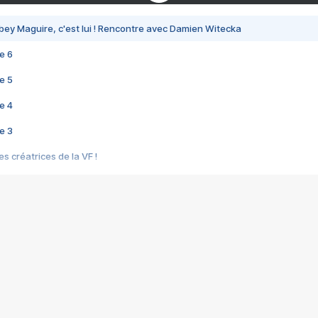
bey Maguire, c'est lui ! Rencontre avec Damien Witecka
e 6
e 5
e 4
e 3
s créatrices de la VF !
e 2
e 1
e Mektoub My Love arrive enfin ! Rencontre avec Shaïn Boumedine et Sal
i : après Toni en famille
elle réalise le bouleversant Dites lui que je l'aime
ais ! Rencontre autour de Vie privée de Rebecca Zlotowski