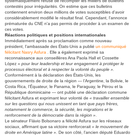
systématiquement refusé de recompter les milliers de bulletins
contestés pour irrégularités. On estime que ces bulletins
contiennent environ deux millions de votes susceptibles d'avoir
considérablement modifié le résultat final. Cependant, l'annonce
prématurée du CNE n'a pas permis de procéder à un examen de
ces votes.
Réactions politiques et positions internationales
Immédiatement après sa proclamation comme nouveau
président, l'ambassade des États-Unis a publié
un communiqué
félicitant Nasry Asfura
. Elle a également exprimé sa
reconnaissance aux conseillères Ana Paola Hall et Cossette
López «
pour leur leadership et leur engagement à protéger le
processus électoral et à respecter la volonté du peuple ».
Conformément à la déclaration des États-Unis, les
gouvernements de droite de la région — l’Argentine, la Bolivie, le
Costa Rica, l’Équateur, le Panama, le Paraguay, le Pérou et la
République dominicaine — ont publié une déclaration commune
félicitant Asfura et exprimant leur volonté de
« travailler ensemble
sur les questions qui nous unissent en tant que pays frères,
notamment le commerce, la sécurité, les migrations et le
renforcement de la démocratie dans la région »
.
Le sénateur Flávio Bolsonaro a félicité Asfura sur les réseaux
sociaux, affirmant que sa victoire renforcerait
« le mouvement de
droite en Amérique latine
». De son côté, l'ancien député Eduardo