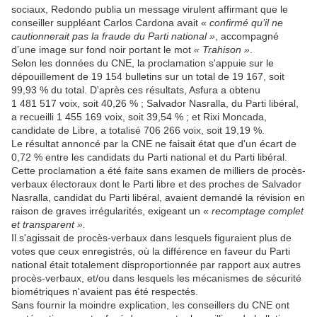
sociaux, Redondo publia un message virulent affirmant que le
conseiller suppléant Carlos Cardona avait «
confirmé qu’il ne
cautionnerait pas la fraude du Parti national »
, accompagné
d’une image sur fond noir portant le mot
« Trahison »
.
Selon les données du CNE, la proclamation s'appuie sur le
dépouillement de 19 154 bulletins sur un total de 19 167, soit
99,93 % du total. D'après ces résultats, Asfura a obtenu
1 481 517 voix, soit 40,26 % ; Salvador Nasralla, du Parti libéral,
a recueilli 1 455 169 voix, soit 39,54 % ; et Rixi Moncada,
candidate de Libre, a totalisé 706 266 voix, soit 19,19 %.
Le résultat annoncé par la CNE ne faisait état que d'un écart de
0,72 % entre les candidats du Parti national et du Parti libéral.
Cette proclamation a été faite sans examen de milliers de procès-
verbaux électoraux dont le Parti libre et des proches de Salvador
Nasralla, candidat du Parti libéral, avaient demandé la révision en
raison de graves irrégularités, exigeant un «
recomptage complet
et transparent ».
Il s'agissait de procès-verbaux dans lesquels figuraient plus de
votes que ceux enregistrés, où la différence en faveur du Parti
national était totalement disproportionnée par rapport aux autres
procès-verbaux, et/ou dans lesquels les mécanismes de sécurité
biométriques n'avaient pas été respectés.
Sans fournir la moindre explication, les conseillers du CNE ont