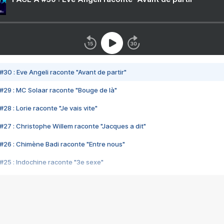
#30 : Eve Angeli raconte "Avant de partir"
#29 : MC Solaar raconte "Bouge de là"
28 : Lorie raconte "Je vais vite"
#27 : Christophe Willem raconte "Jacques a dit"
#26 : Chimène Badi raconte "Entre nous"
#25 : Indochine raconte "3e sexe"
#24 : Zaho raconte "C'est chelou"
#23 : Patrick Bruel raconte "Au café des délices"
#22 : Kyo raconte "Le chemin"