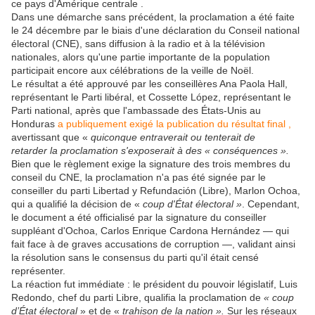
ce pays d'Amérique centrale .
Dans une démarche sans précédent, la proclamation a été faite
le 24 décembre par le biais d'une déclaration du Conseil national
électoral (CNE), sans diffusion à la radio et à la télévision
nationales, alors qu'une partie importante de la population
participait encore aux célébrations de la veille de Noël.
Le résultat a été approuvé par les conseillères Ana Paola Hall,
représentant le Parti libéral, et Cossette López, représentant le
Parti national, après que l'ambassade des États-Unis au
Honduras
a publiquement exigé la publication du résultat final ,
avertissant que «
quiconque entraverait ou tenterait de
retarder la proclamation s'exposerait à des « conséquences ».
Bien que le règlement exige la signature des trois membres du
conseil du CNE, la proclamation n'a pas été signée par le
conseiller du parti Libertad y Refundación (Libre), Marlon Ochoa,
qui a qualifié la décision de «
coup d'État électoral »
. Cependant,
le document a été officialisé par la signature du conseiller
suppléant d'Ochoa, Carlos Enrique Cardona Hernández — qui
fait face à de graves accusations de corruption —, validant ainsi
la résolution sans le consensus du parti qu'il était censé
représenter.
La réaction fut immédiate : le président du pouvoir législatif, Luis
Redondo, chef du parti Libre, qualifia la proclamation de
« coup
d’État électoral
» et de «
trahison de la nation ».
Sur les réseaux