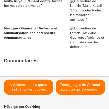
Muka Kuyeli : "Chant contre toutes
les maladies animales"
Mexique - Guerrero : Violence et
criminalisation des défenseurs
communautaires
Commentaires
< Colombie : « La garde
Témoignages de Gazaouis
indigène n’est pas un
: La survie qui s’organise au
acteur armé, c’est un acteur
jour le jour dans l’enfer de
participant à la prise de
Gaza – partie 608 / 25.12 –
décision communautaire » |
« Quand le moment
Hébergé par Overblog
ENTRETIEN
viendra » ! >