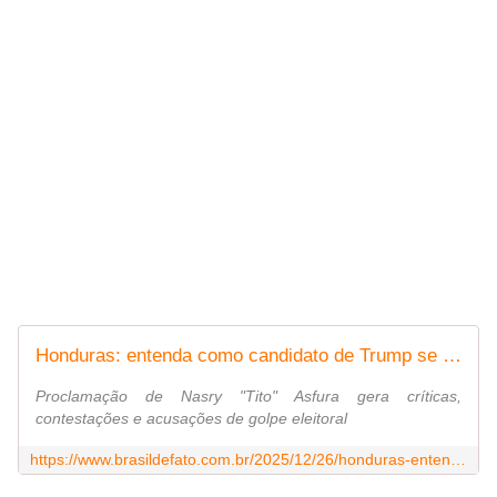
Honduras: entenda como candidato de Trump se proclamou presidente em meio a acusações de golpe - Brasil de Fato
Proclamação de Nasry "Tito" Asfura gera críticas,
contestações e acusações de golpe eleitoral
https://www.brasildefato.com.br/2025/12/26/honduras-entenda-como-candidato-de-trump-se-proclamou-presidente-em-meio-a-acusacoes-de-golpe/