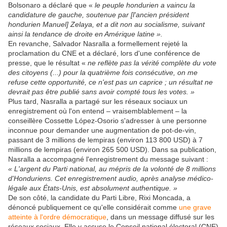
Bolsonaro a déclaré que «
le peuple hondurien a vaincu la
candidature de gauche, soutenue par [l'ancien président
hondurien Manuel] Zelaya, et a dit non au socialisme, suivant
ainsi la tendance de droite en Amérique latine ».
En revanche, Salvador Nasralla a formellement rejeté la
proclamation du CNE et a déclaré, lors d'une conférence de
presse, que le résultat «
ne reflète pas la vérité complète du vote
des citoyens (...) pour la quatrième fois consécutive, on me
refuse cette opportunité, ce n'est pas un caprice ; un résultat ne
devrait pas être publié sans avoir compté tous les votes. »
Plus tard, Nasralla a partagé sur les réseaux sociaux un
enregistrement où l'on entend – vraisemblablement – ​​la
conseillère Cossette López-Osorio s'adresser à une personne
inconnue pour demander une augmentation de pot-de-vin,
passant de 3 millions de lempiras (environ 113 800 USD) à 7
millions de lempiras (environ 265 500 USD). Dans sa publication,
Nasralla a accompagné l'enregistrement du message suivant :
« L'argent du Parti national, au mépris de la volonté de 8 millions
d'Honduriens. Cet enregistrement audio, après analyse médico-
légale aux États-Unis, est absolument authentique. »
De son côté, la candidate du Parti Libre, Rixi Moncada, a
dénoncé publiquement ce qu'elle considérait comme
une grave
atteinte à l'ordre démocratique
, dans un message diffusé sur les
réseaux sociaux. Elle y accuse le Conseil national électoral (CNE)