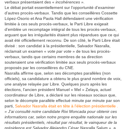
verbaux présentaient des «
incohérences ».
Le débat portait essentiellement sur l'opportunité d'examiner
d'autres procès-verbaux. Tandis que les conseillères Cossette
López-Osorio et Ana Paola Hall défendaient une vérification
limitée à ces seuls procès-verbaux, le Parti Libre exigeait
d'emblée un recomptage intégral de tous les procès-verbaux,
arguant que les irrégularités étaient plus répandues que ce qui
avait été officiellement reconnu. De son côté, le Parti Libre était
divisé : son candidat à la présidentielle, Salvador Nasralla,
réclamait un examen «
vote par vote
» de tous les procès-
verbaux, tandis que certains membres de sa direction
soutenaient une vérification limitée aux seuls procès-verbaux
proposés par les conseillères du CNE.
Nasralla affirme que, selon ses décomptes parallèles (non
officiels), sa candidature a obtenu le plus grand nombre de voix,
une analyse relayée par Libre. Quelques jours après les
élections, l'ancien président Manuel « Mel » Zelaya, actuel
coordinateur de Libre, a déclaré sur les réseaux sociaux que,
selon le décompte parallèle effectué minute par minute par son
parti,
Salvador Nasralla était en tête à l'élection présidentielle .
« J’ai consulté notre candidate Rixi Moncada pour obtenir ces
informations car, selon notre propre enquête nationale sur les
résultats présidentiels, résultat par résultat, le vainqueur de la
présidence est Salvador Alejandro César Nasralla Salum »
, a