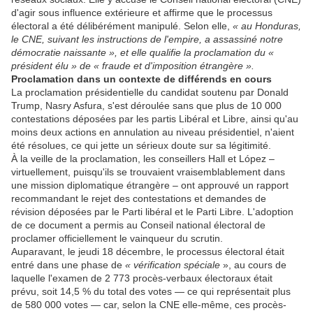
d'agir sous influence extérieure et affirme que le processus
électoral a été délibérément manipulé. Selon elle,
« au Honduras,
le CNE, suivant les instructions de l'empire, a assassiné notre
démocratie naissante », et elle qualifie la proclamation du «
président élu » de « fraude et d'imposition étrangère ».
Proclamation dans un contexte de différends en cours
La proclamation présidentielle du candidat soutenu par Donald
Trump, Nasry Asfura, s'est déroulée sans que plus de 10 000
contestations déposées par les partis Libéral et Libre, ainsi qu'au
moins deux actions en annulation au niveau présidentiel, n'aient
été résolues, ce qui jette un sérieux doute sur sa légitimité.
À la veille de la proclamation, les conseillers Hall et López –
virtuellement, puisqu'ils se trouvaient vraisemblablement dans
une mission diplomatique étrangère – ont approuvé un rapport
recommandant le rejet des contestations et demandes de
révision déposées par le Parti libéral et le Parti Libre. L'adoption
de ce document a permis au Conseil national électoral de
proclamer officiellement le vainqueur du scrutin.
Auparavant, le jeudi 18 décembre, le processus électoral était
entré dans une phase de
« vérification spéciale
», au cours de
laquelle l'examen de 2 773 procès-verbaux électoraux était
prévu, soit 14,5 % du total des votes — ce qui représentait plus
de 580 000 votes — car, selon la CNE elle-même, ces procès-