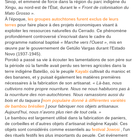
Sinop, et emmené de force dans la région du parc indigène du
Xingu, au nord-est de l'État, durant le «
Front de colonisation du
Mato Grosso ».
À l'époque,
les groupes autochtones furent exclus de leurs
terres
pour faire place à des projets économiques visant à
exploiter les ressources naturelles du Cerrado. Ce phénomène
profondément controversé s'inscrivait dans le cadre du
programme national baptisé
« Marche vers l'Ouest »
, mis en
œuvre par le gouvernement de Getúlio Vargas durant l'Estado
Novo (1937-1945).
Porokó a passé sa vie à écouter les lamentations de son père sur
la période où la famille avait perdu ses terres agricoles dans la
terre indigène Batelão, où le peuple
Kayabi
cultivait du manioc et
des bananes, et y puisait également les matières premières
nécessaires à la fabrication de son artisanat.
« Là-bas, nous
cultivions notre propre nourriture. Nous ne nous habituons pas à
la nourriture des non-autochtones. Nous ramassions aussi du
bois et du taquara [
nom populaire donné à différentes variétés
de bambou brésilien
] pour fabriquer nos objets artisanaux.
Aujourd'hui, nous n'avons plus rien de tout cela. »
Le bambou est largement utilisé dans la fabrication de paniers,
de corbeilles et d'autres objets d'artisanat indigène Kayabi. Ces
objets sont considérés comme essentiels au
festival Jowosi
, l'un
des rituels festifs les plus importants du peuple. Cet événement