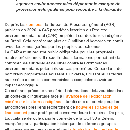
agences environnementales déplorent le manque de
professionnels qualifiés pour répondre à la demande.
D'après les
données
du Bureau du Procureur général (PGR)
publiées en 2020, 4 045 propriétés inscrites au Registre
environnemental rural (CAR) empiètent sur des terres indigènes
au Brésil. Cela représente plus de 2 millions d'hectares en conflit
avec des zones gérées par les peuples autochtones.
Le CAR est un registre public obligatoire pour les propriétés
rurales brésiliennes. Il recueille des informations permettant de
contrôler, de surveiller et de lutter contre les dommages
environnementaux potentiels sur ces propriétés. Cependant, de
nombreux propriétaires agissent à l'inverse, utilisant leurs terres
autorisées à des fins commerciales susceptibles d'avoir un
impact écologique.
Ce scénario présente une série d'informations défavorables dans
un contexte d'inquiétude face à l'
avancée de l'exploitation
minière sur les terres indigènes
, tandis que différents peuples
autochtones brésiliens recherchent de
nouvelles stratégies de
financement
pour protéger et conserver leurs territoires. De plus,
tout cela se déroule dans le contexte de la COP30 à Belém,
marquée par la participation historique de différents groupes
ethniques sud-américains – et par
la frustration de nombre de