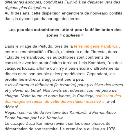
différentes époques, conduit les Fulni-ô à se déplacer vers des
régions plus éloignées. »
Au fil des ans, cette dispersion engendrera de nouveaux conflits
dans la dynamique du partage des terres.
Les peuples autochtones luttent pour la délimitation des
zones «
oubliées
»
Dans le village de Peitudo, près de la
terre indigène Kambiwá
,
entre les municipalités d'Inajá, d'Ibimirim et de Floresta, dans
l'État de Pernambouc, les autochtones sont contraints de
coexister avec les propriétaires terriens. Lelo Kambiwá, l'un des
caciques locaux, affirme qu'il n'y a pas encore d'affrontements
directs entre son peuple et les propriétaires. Cependant, les
problèmes indirects s'aggravent peu à peu.
« Ils clôturent et déboisent [le territoire] pour y cultiver des terres
et y élever du bétail. Nos forêts se réduisent comme peau de
chagrin. Notre faune et notre biome, la Caatinga,
subissent des
dommages en raison de cette déforestation massive
»
, a-t-il
déclaré.
Région semi-aride du territoire des Kambiwá, à Pernambuco.
Photo fournie par Lelo Kambiwá.
Le cacique Zuca Kambiwá revient sur les deux phases de
démarcation de son territoire. La première a eu lieu en 1978,