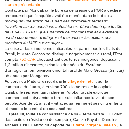
leurs représentants .
Contacté par Mongabay, le bureau de presse du PGR a déclaré
par courriel que l'enquête avait été menée dans le but de
«
provoquer une action de la part des procureurs fédéraux
travaillant sur les questions autochtones, étant donné que le rôle
de la 6e CCR/MPF [6e Chambre de coordination et d'examen]
est de coordonner, d'intégrer et d'examiner les actions des
membres du MPF sur ce sujet ».
La crise a des dimensions nationales, et parmi tous les États du
Brésil, le Mato Grosso se distingue négativement : au total, l'État
compte
760 CAR
chevauchant des terres indigènes, dépassant
1,2 million d'hectares, selon les données du Système
d'enregistrement environnemental rural du Mato Grosso (Simcar)
obtenues par Mongabay.
Au cœur du Mato Grosso, dans le
village de Tatuí
, sur la
commune de Juara, à environ 700 kilomètres de la capitale
Cuiabá, le représentant indigène Porokó Kayabi explique
comment cette dynamique territoriale influence la vie de son
peuple. Âgé de 51 ans, il y vit avec sa femme et ses cinq enfants
et raconte le combat de ses ancêtres.
D'après lui, toute sa connaissance de sa
« terre natale
» lui vient
des récits de résistance de son père, Canizo Kayabi. Dans les
années 1940, Canizo fut déporté de
la terre indigène Batelão ,
à