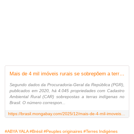
Mais de 4 mil imóveis rurais se sobrepõem a terras indígenas no Brasil
Segundo dados da Procuradoria-Geral da República (PGR),
publicados em 2020, há 4.045 propriedades com Cadastro
Ambiental Rural (CAR) sobrepostas a terras indígenas no
Brasil. O número correspon...
https://brasil.mongabay.com/2025/12/mais-de-4-mil-imoveis-rurais-se-sobrepoem-a-terras-indigenas-no-brasil/
#ABYA YALA
#Brésil
#Peuples originaires
#Terres Indigènes