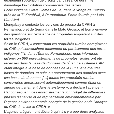
également l'obtention de crédits bancaires, ce qui limite
davantage l'exploitation commerciale des terres.
École indigène Clóvis Gomes de Sá, dans le village de Peitudo,
près de la TI Kambiwá, à Pernambouc. Photo fournie par Lelo
Kambiwá.
Mongabay a contacté les services de presse du CPRH à
Pernambuco et de Sema dans le Mato Grosso, et leur a envoyé
des questions sur l'existence de propriétés empiétant sur des
terres indigènes.
Selon le CPRH,
« concernant les propriétés rurales enregistrées
au CAR qui chevauchent totalement ou partiellement des terres
indigènes (TI) dans l'État de Pernambouc, nous informons
qu'environ 860 enregistrements de propriétés rurales ont été
recensés dans la base de données de l'État. Le système CAR
étant intégré à la base de données de la Funai et à d'autres
bases de données, et suite au recoupement des données avec
ces bases de données, […] toutes les propriétés rurales
concernées apparaissent automatiquement comme étant en
attente de traitement dans le système »
, a déclaré l'agence. «
Par conséquent, ces enregistrements font l'objet de différentes
phases d'analyse et de régularisation environnementale par
l'agence environnementale chargée de la gestion et de l'analyse
du CAR, à savoir le CPRH. »
L’agence a également déclaré qu’«
il n’y a que deux analystes