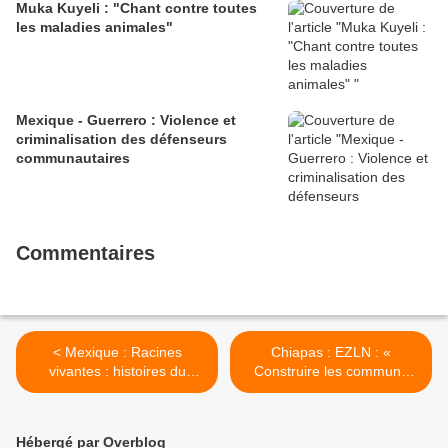
Muka Kuyeli : "Chant contre toutes
les maladies animales"
Mexique - Guerrero : Violence et
criminalisation des défenseurs
communautaires
Commentaires
< Mexique : Racines
Chiapas : EZLN : «
vivantes : histoires du
Construire les communs
peuple Wixárika
non seulement dans
l'économie, mais aussi dans
les sphères sociale,
Hébergé par Overblog
culturelle et quotidienne. »