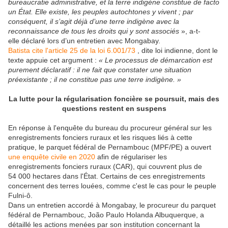
bureaucratie administrative, et la terre indigène constitue de facto
un État. Elle existe, les peuples autochtones y vivent ; par
conséquent, il s’agit déjà d’une terre indigène avec la
reconnaissance de tous les droits qui y sont associés
», a-t-
elle déclaré lors d’un entretien avec Mongabay.
Batista cite l'article 25 de la loi 6.001/73
, dite loi indienne, dont le
texte appuie cet argument :
« Le processus de démarcation est
purement déclaratif : il ne fait que constater une situation
préexistante ; il ne constitue pas une terre indigène. »
La lutte pour la régularisation foncière se poursuit, mais des
questions restent en suspens
En réponse à l'enquête du bureau du procureur général sur les
enregistrements fonciers ruraux et les risques liés à cette
pratique, le parquet fédéral de Pernambouc (MPF/PE) a ouvert
une enquête civile en 2020
afin de régulariser les
enregistrements fonciers ruraux (CAR), qui couvrent plus de
54 000 hectares dans l'État. Certains de ces enregistrements
concernent des terres louées, comme c'est le cas pour le peuple
Fulni-ô.
Dans un entretien accordé à Mongabay, le procureur du parquet
fédéral de Pernambouc, João Paulo Holanda Albuquerque, a
détaillé les actions menées par son institution concernant la