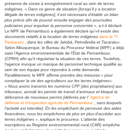
présence de zones à enregistrement rural au sein de terres
indigènes. «
Dans ce genre de situation [lorsqu'il y a location
illégale de terres indigènes], il est nécessaire d'établir un bilan
plus précis afin de pouvoir ensuite engager des poursuites
judiciaires pour expulser la personne concernée »
, a-t-il déclaré.
Le MPF de Pernambuco a également déclaré qu'«
il existe des
documents relatifs à la location de terres indigènes
dans la TI
Pankararu
, dans les villes de Jatobá, Petrolândia et Tacaratu».
Selon Albuquerque, le Bureau du Procureur fédéral (MPF) a déjà
saisi l'Agence environnementale de l'État de Pernambouc
(CPRH) afin qu'il régularise la situation de ces terres. Toutefois,
l'agence invoque un manque de personnel technique qualifié au
sein de son équipe pour répondre à cette demande.
Parallèlement, le MPF affirme prendre des mesures «
pour
compliquer la vie des agriculteurs sur les terres indgènes».
« Nous avons transmis les numéros CPF [des propriétaires] aux
tribunaux, annulé les permis de transit d'animaux et bloqué la
délivrance de nouveaux permis [délivrés par l'
Agence de
défense et d'inspection agricole du Pernambouc
, sans lesquels
l'activité est interdite]. En les empêchant de percevoir des aides
financières, nous les empêchons de plus en plus d'accéder aux
terres indigènes »
, explique le procureur. L'attente des
inscriptions au Registre environnemental rural (CAR) empêche