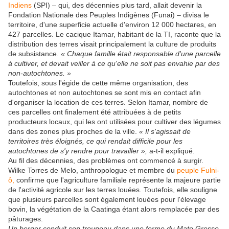
Indiens
(SPI) – qui, des décennies plus tard, allait devenir la
Fondation Nationale des Peuples Indigènes (Funai) – divisa le
territoire, d'une superficie actuelle d'environ 12 000 hectares, en
427 parcelles. Le cacique Itamar, habitant de la TI, raconte que la
distribution des terres visait principalement la culture de produits
de subsistance.
« Chaque famille était responsable d'une parcelle
à cultiver, et devait veiller à ce qu'elle ne soit pas envahie par des
non-autochtones. »
Toutefois, sous l'égide de cette même organisation, des
autochtones et non autochtones se sont mis en contact afin
d'organiser la location de ces terres. Selon Itamar, nombre de
ces parcelles ont finalement été attribuées à de petits
producteurs locaux, qui les ont utilisées pour cultiver des légumes
dans des zones plus proches de la ville.
« Il s'agissait de
territoires très éloignés, ce qui rendait difficile pour les
autochtones de s'y rendre pour travailler »,
a-t-il expliqué.
Au fil des décennies, des problèmes ont commencé à surgir.
Wilke Torres de Melo, anthropologue et membre du
peuple Fulni-
ô,
confirme que l'agriculture familiale représente la majeure partie
de l'activité agricole sur les terres louées. Toutefois, elle souligne
que plusieurs parcelles sont également louées pour l'élevage
bovin, la végétation de la Caatinga étant alors remplacée par des
pâturages.
Un berger conduit son troupeau dans une ferme du Mato Grosso.