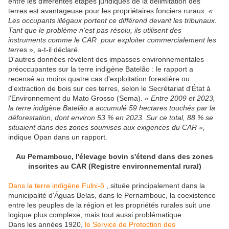
entre les différentes étapes juridiques de la délimitation des
terres est avantageuse pour les propriétaires fonciers ruraux.
«
Les occupants illégaux portent ce différend devant les tribunaux.
Tant que le problème n'est pas résolu, ils utilisent des
instruments comme le CAR pour exploiter commercialement les
terre
s », a-t-il déclaré.
D'autres données révèlent des impasses environnementales
préoccupantes sur la terre indigène Batelão : le rapport a
recensé au moins quatre cas d'exploitation forestière ou
d'extraction de bois sur ces terres, selon le Secrétariat d'État à
l'Environnement du Mato Grosso (Sema).
« Entre 2009 et 2023,
la terre indigène Batelão a accumulé 59 hectares touchés par la
déforestation, dont environ 53 % en 2023. Sur ce total, 88 % se
situaient dans des zones soumises aux exigences du CAR »,
indique Opan dans un rapport.
Au Pernambouc, l'élevage bovin s'étend dans des zones
inscrites au CAR (Registre environnemental rural)
Dans la terre indigène Fulni-ô
, située principalement dans la
municipalité d'Águas Belas, dans le Pernambouc, la coexistence
entre les peuples de la région et les propriétés rurales suit une
logique plus complexe, mais tout aussi problématique.
Dans les années 1920,
le Service de Protection des