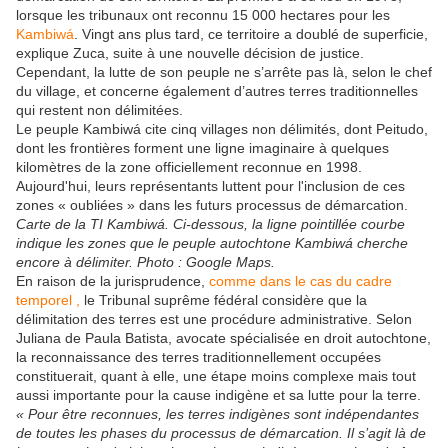
lorsque les tribunaux ont reconnu 15 000 hectares pour les
Kambiwá
. Vingt ans plus tard, ce territoire a doublé de superficie,
explique Zuca, suite à une nouvelle décision de justice.
Cependant, la lutte de son peuple ne s’arrête pas là, selon le chef
du village, et concerne également d’autres terres traditionnelles
qui restent non délimitées.
Le peuple Kambiwá cite cinq villages non délimités, dont Peitudo,
dont les frontières forment une ligne imaginaire à quelques
kilomètres de la zone officiellement reconnue en 1998.
Aujourd'hui, leurs représentants luttent pour l'inclusion de ces
zones « oubliées » dans les futurs processus de démarcation.
Carte de la TI Kambiwá. Ci-dessous, la ligne pointillée courbe
indique les zones que le peuple autochtone Kambiwá cherche
encore à délimiter. Photo : Google Maps.
En raison de la jurisprudence,
comme dans le cas du cadre
temporel ,
le Tribunal suprême fédéral considère que la
délimitation des terres est une procédure administrative. Selon
Juliana de Paula Batista, avocate spécialisée en droit autochtone,
la reconnaissance des terres traditionnellement occupées
constituerait, quant à elle, une étape moins complexe mais tout
aussi importante pour la cause indigène et sa lutte pour la terre.
« Pour être reconnues, les terres indigènes sont indépendantes
de toutes les phases du processus de démarcation. Il s’agit là de