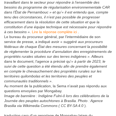
travaillant dans le secteur pour répondre à l’ensemble des
besoins du programme de régularisation environnementale CAR
dans l’État de Pernambouc » et qu’« il est entendu que, compte
tenu des circonstances, il n’est pas possible de progresser
efficacement dans la résolution de cette situation et que la
constitution d’une équipe technique est nécessaire pour répondre
à ces besoins »
.
Lire la réponse complète ici
.
Le bureau du procureur général, par l'intermédiaire de son
service de presse, a indiqué avoir «
suggéré aux procureurs
fédéraux de chaque État des mesures concernant la possibilité
de réglementer la procédure d'annulation des enregistrements de
propriétés rurales situées sur des terres indigènes »
. Ailleurs
dans le document, l'agence a précisé qu'
« à partir de 2023, le
suivi de cette question a été étendu afin de prendre également
en compte le chevauchement des propriétés rurales sur les
territoires quilombolas et les territoires des peuples et
communautés traditionnels »
.
Au moment de la publication, la Sema n'avait pas répondu aux
questions envoyées par Mongabay.
Image de bannière : Indigène Fulni-ô lors des célébrations de la
Journée des peuples autochtones à Brasilia. Photo : Agence
Brasilia via Wikimedia Commons ( CC BY-SA 4.0
).
traduction caro d'un reportage de Mongabay latam du