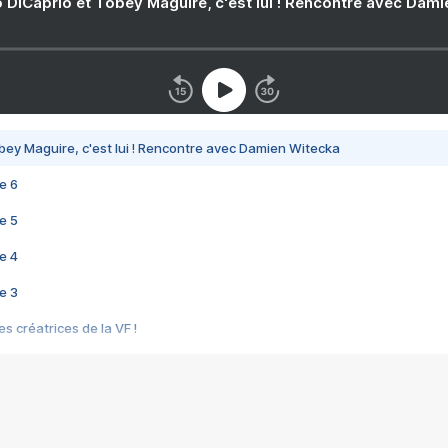
 DiCaprio et Tobey Maguire, c'est lui ! Rencontre avec Dam
bey Maguire, c'est lui ! Rencontre avec Damien Witecka
e 6
e 5
e 4
e 3
s créatrices de la VF !
e 2
e 1
e Mektoub My Love arrive enfin ! Rencontre avec Shaïn Boumedine et Sal