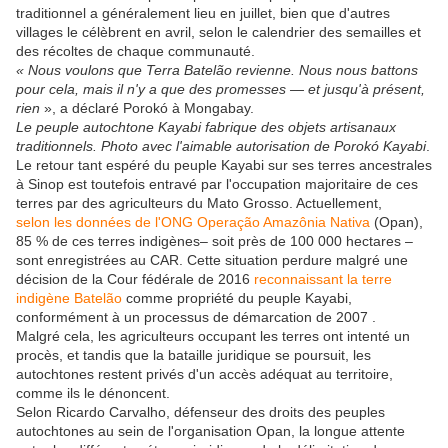
traditionnel a généralement lieu en juillet, bien que d'autres
villages le célèbrent en avril, selon le calendrier des semailles et
des récoltes de chaque communauté.
« Nous voulons que Terra Batelão revienne. Nous nous battons
pour cela, mais il n'y a que des promesses — et jusqu'à présent,
rien
», a déclaré Porokó à Mongabay.
Le peuple autochtone Kayabi fabrique des objets artisanaux
traditionnels. Photo avec l'aimable autorisation de Porokó Kayabi
.
Le retour tant espéré du peuple Kayabi sur ses terres ancestrales
à Sinop est toutefois entravé par l'occupation majoritaire de ces
terres par des agriculteurs du Mato Grosso. Actuellement,
selon les données de l'ONG Operação Amazônia Nativa
(Opan),
85 % de ces terres indigènes– soit près de 100 000 hectares –
sont enregistrées au CAR. Cette situation perdure malgré une
décision de la Cour fédérale de 2016
reconnaissant la terre
indigène Batelão
comme propriété du peuple Kayabi,
conformément à un processus de démarcation de 2007 .
Malgré cela, les agriculteurs occupant les terres ont intenté un
procès, et tandis que la bataille juridique se poursuit, les
autochtones restent privés d'un accès adéquat au territoire,
comme ils le dénoncent.
Selon Ricardo Carvalho, défenseur des droits des peuples
autochtones au sein de l'organisation Opan, la longue attente