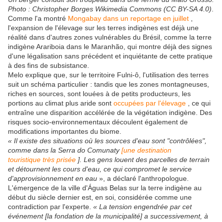
Photo : Christopher Borges Wikimedia Commons (CC BY-SA 4.0)
.
Comme l'a montré
Mongabay dans un reportage en juillet
,
l'expansion de l'élevage sur les terres indigènes est déjà une
réalité dans d'autres zones vulnérables du Brésil, comme la terre
indigène Arariboia dans le Maranhão, qui montre déjà des signes
d'une légalisation sans précédent et inquiétante de cette pratique
à des fins de subsistance.
Melo explique que, sur le territoire Fulni-ô, l'utilisation des terres
suit un schéma particulier : tandis que les zones montagneuses,
riches en sources, sont louées à de petits producteurs, les
portions au climat plus aride sont
occupées par l'élevage
, ce qui
entraîne une disparition accélérée de la végétation indigène. Des
risques socio-environnementaux découlent également de
modifications importantes du biome.
« Il existe des situations où les sources d'eau sont "contrôlées",
comme dans la Serra do Comunaty
[une destination
touristique très prisée
]. Les gens louent des parcelles de terrain
et détournent les cours d'eau, ce qui compromet le service
d'approvisionnement en eau
», a déclaré l'anthropologue.
L'émergence de la ville d'Águas Belas sur la terre indigène au
début du siècle dernier est, en soi, considérée comme une
contradiction par l'experte.
« La tension engendrée par cet
événement [la fondation de la municipalité] a successivement, à