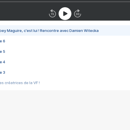
bey Maguire, c'est lui ! Rencontre avec Damien Witecka
e 6
e 5
e 4
e 3
s créatrices de la VF !
e 2
e 1
e Mektoub My Love arrive enfin ! Rencontre avec Shaïn Boumedine et Sal
i : après Toni en famille