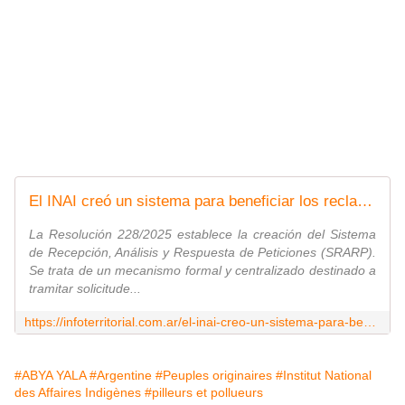
El INAI creó un sistema para beneficiar los reclamos privados
La Resolución 228/2025 establece la creación del Sistema
de Recepción, Análisis y Respuesta de Peticiones (SRARP).
Se trata de un mecanismo formal y centralizado destinado a
tramitar solicitude...
https://infoterritorial.com.ar/el-inai-creo-un-sistema-para-beneficiar-los-reclamos-privados/
#ABYA YALA
#Argentine
#Peuples originaires
#Institut National
des Affaires Indigènes
#pilleurs et pollueurs