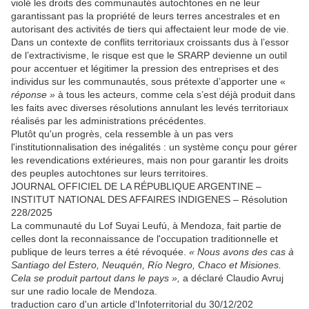
violé les droits des communautés autochtones en ne leur
garantissant pas la propriété de leurs terres ancestrales et en
autorisant des activités de tiers qui affectaient leur mode de vie.
Dans un contexte de conflits territoriaux croissants dus à l’essor
de l’extractivisme, le risque est que le SRARP devienne un outil
pour accentuer et légitimer la pression des entreprises et des
individus sur les communautés, sous prétexte d’apporter une «
réponse »
à tous les acteurs, comme cela s’est déjà produit dans
les faits avec diverses résolutions annulant les levés territoriaux
réalisés par les administrations précédentes.
Plutôt qu'un progrès, cela ressemble à un pas vers
l'institutionnalisation des inégalités : un système conçu pour gérer
les revendications extérieures, mais non pour garantir les droits
des peuples autochtones sur leurs territoires.
JOURNAL OFFICIEL DE LA RÉPUBLIQUE ARGENTINE –
INSTITUT NATIONAL DES AFFAIRES INDIGENES – Résolution
228/2025
La communauté du Lof Suyai Leufú, à Mendoza, fait partie de
celles dont la reconnaissance de l'occupation traditionnelle et
publique de leurs terres a été révoquée.
« Nous avons des cas à
Santiago del Estero, Neuquén, Río Negro, Chaco et Misiones.
Cela se produit partout dans le pays »,
a déclaré Claudio Avruj
sur une radio locale de Mendoza.
traduction caro d'un article d'Infoterritorial du 30/12/202