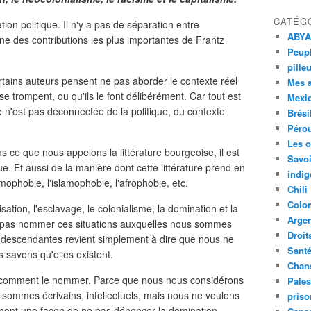
CATÉG
tion politique. Il n'y a pas de séparation entre
ABYA
à l'une des contributions les plus importantes de Frantz
Peupl
pille
certains auteurs pensent ne pas aborder le contexte réel
Mes 
 se trompent, ou qu'ils le font délibérément. Car tout est
Mexi
ure n'est pas déconnectée de la politique, du contexte
Brési
Péro
Les o
ce que nous appelons la littérature bourgeoise, il est
Savoi
que. Et aussi de la manière dont cette littérature prend en
indig
ophobie, l'islamophobie, l'afrophobie, etc.
Chili
Colo
alisation, l'esclavage, le colonialisme, la domination et la
Argen
e pas nommer ces situations auxquelles nous sommes
Droit
 descendantes revient simplement à dire que nous ne
Sant
savons qu'elles existent.
Chan
s comment le nommer. Parce que nous nous considérons
Pales
sommes écrivains, intellectuels, mais nous ne voulons
priso
plement une façon de ne pas dénoncer la domination