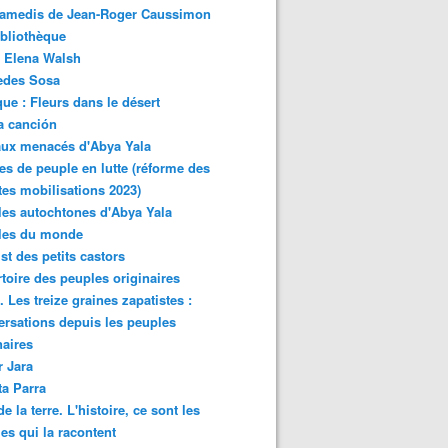
samedis de Jean-Roger Caussimon
bliothèque
 Elena Walsh
edes Sosa
ue : Fleurs dans le désert
a canción
aux menacés d'Abya Yala
es de peuple en lutte (réforme des
ites mobilisations 2023)
es autochtones d'Abya Yala
les du monde
ist des petits castors
toire des peuples originaires
 Les treize graines zapatistes :
rsations depuis les peuples
naires
r Jara
ta Parra
de la terre. L'histoire, ce sont les
es qui la racontent