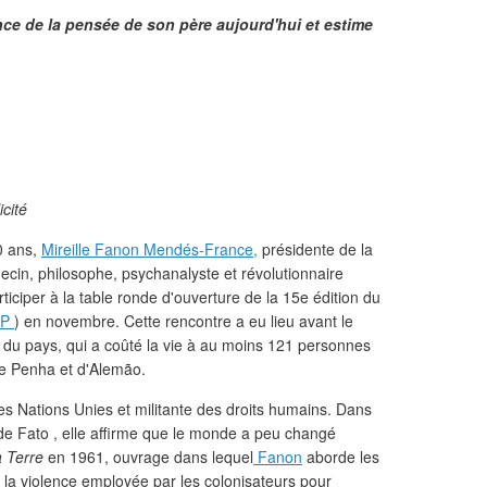
ce de la pensée de son père aujourd'hui et estime
icité
0 ans,
Mireille Fanon Mendés-France,
présidente de la
ecin, philosophe, psychanalyste et révolutionnaire
ticiper à la table ronde d'ouverture de la 15e édition du
UP
) en novembre. Cette rencontre a eu lieu avant le
re du pays, qui a coûté la vie à au moins 121 personnes
de Penha et d'Alemão.
les Nations Unies et militante des droits humains. Dans
 de Fato , elle affirme que le monde a peu changé
 Terre
en 1961, ouvrage dans lequel
Fanon
aborde les
t la violence employée par les colonisateurs pour