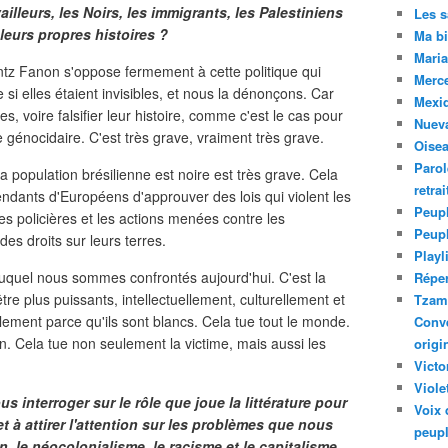
ailleurs, les Noirs, les immigrants, les Palestiniens
Les 
 leurs propres histoires ?
Ma bi
Maria
ntz Fanon s'oppose fermement à cette politique qui
Merc
 si elles étaient invisibles, et nous la dénonçons. Car
Mexiq
s, voire falsifier leur histoire, comme c'est le cas pour
Nuev
te génocidaire. C'est très grave, vraiment très grave.
Oise
Parol
 la population brésilienne est noire est très grave. Cela
retra
ndants d'Européens d'approuver des lois qui violent les
Peupl
ces policières et les actions menées contre les
Peup
des droits sur leurs terres.
Playl
 auquel nous sommes confrontés aujourd'hui. C'est la
Réper
tre plus puissants, intellectuellement, culturellement et
Tzam.
plement parce qu'ils sont blancs. Cela tue tout le monde.
Conve
n. Cela tue non seulement la victime, mais aussi les
origi
Victo
Viole
us interroger sur le rôle que joue la littérature pour
Voix 
 à attirer l'attention sur les problèmes que nous
peupl
, le néocolonialisme, le racisme et le capitalisme.