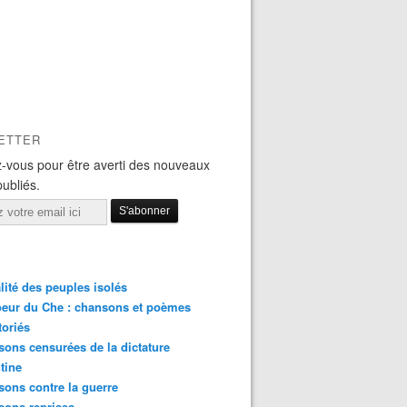
ETTER
-vous pour être averti des nouveaux
publiés.
lité des peuples isolés
eur du Che : chansons et poèmes
toriés
ons censurées de la dictature
tine
ons contre la guerre
sons reprises