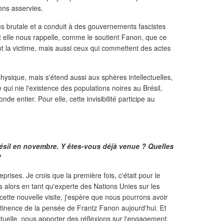
ons asservies.
lus brutale et a conduit à des gouvernements fascistes
 Et elle nous rappelle, comme le soutient Fanon, que ce
t la victime, mais aussi ceux qui commettent des actes
hysique, mais s'étend aussi aux sphères intellectuelles,
qui nie l'existence des populations noires au Brésil,
e entier. Pour elle, cette invisibilité participe au
résil en novembre. Y êtes-vous déjà venue ? Quelles
?
reprises. Je crois que la première fois, c'était pour le
s alors en tant qu'experte des Nations Unies sur les
tte nouvelle visite, j'espère que nous pourrons avoir
rtinence de la pensée de Frantz Fanon aujourd'hui. Et
actuelle, nous apporter des réflexions sur l'engagement,