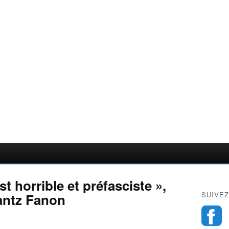
t horrible et préfasciste »,
SUIVEZ
rantz Fanon