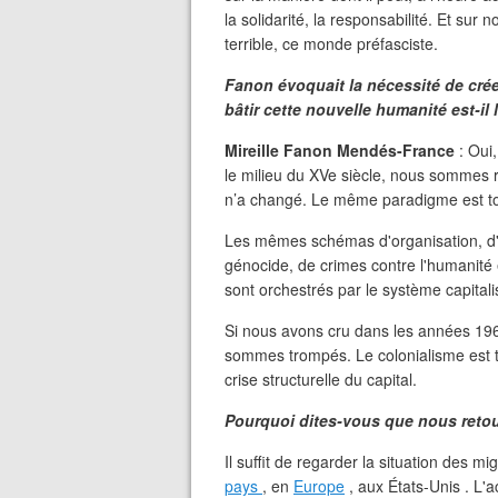
la solidarité, la responsabilité. Et su
terrible, ce monde préfasciste.
Fanon évoquait la nécessité de cré
bâtir cette nouvelle humanité est-i
Mireille Fanon Mendés-France
: Oui,
le milieu du XVe siècle, nous sommes r
n’a changé. Le même paradigme est to
Les mêmes schémas d'organisation, d
génocide, de crimes contre l'humanité e
sont orchestrés par le système capital
Si nous avons cru dans les années 196
sommes trompés. Le colonialisme est to
crise structurelle du capital.
Pourquoi dites-vous que nous reto
Il suffit de regarder la situation des mi
pays
, en
Europe
, aux États-Unis . L'a