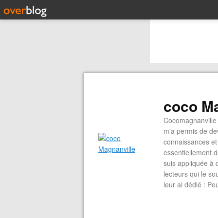
coco Ma
Cocomagnanville 
m'a permis de dev
connaissances et 
essentiellement d
suis appliquée à 
lecteurs qui le s
leur ai dédié : P