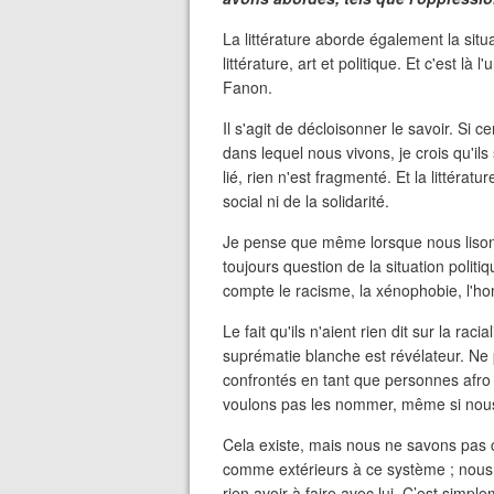
La littérature aborde également la situa
littérature, art et politique. Et c'est l
Fanon.
Il s'agit de décloisonner le savoir. Si 
dans lequel nous vivons, je crois qu'ils
lié, rien n'est fragmenté. Et la littérat
social ni de la solidarité.
Je pense que même lorsque nous lisons 
toujours question de la situation politi
compte le racisme, la xénophobie, l'hom
Le fait qu'ils n'aient rien dit sur la raci
suprématie blanche est révélateur. N
confrontés en tant que personnes afro
voulons pas les nommer, même si nous 
Cela existe, mais nous ne savons pa
comme extérieurs à ce système ; nous 
rien avoir à faire avec lui. C’est sim