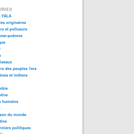
ORIES
 YALA
es originaires
urs et pollueurs
anar-poèmes
que
l
u
iseaux
rs des peuples 1ers
ènes et indiens
mbie
tine
s humains
é
son du monde
tine
nniers politiques