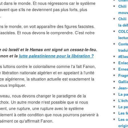
out dans le monde. Et nous régressons car le système
Chili
savent que s'ils ne deviennent pas plus forts, plus
mouve
.
Chili
la dé
ns le monde, on voit apparaître des figures fascistes.
COLO
 fascistes. Et nous devons le comprendre. C’est notre
lectu
Conte
 où Israël et le Hamas ont signé un cessez-le-feu.
tradui
anon et la
lutte palestinienne pour la libération ?
#Ela
Enla
s luttons contre le colonialisme comme l'a fait Fanon,
Ernes
ibération nationale algérien et en appelant à l'unité
Frag
e algérienne, la situation actuelle est exactement la
Galli
ous impliquer.
Jean
La pa
uveau, nous devons changer le paradigme de la
L'éch
choix. Un autre monde n'est possible que si nous
Le pet
nt, une rupture, une rupture avec le système
Les f
eulement à cette condition que nous pourrons parvenir à
Les o
sément ce qu'affirmait Fanon.
origi