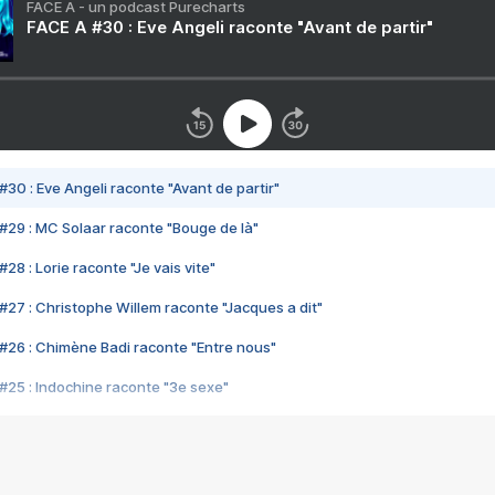
FACE A - un podcast Purecharts
FACE A #30 : Eve Angeli raconte "Avant de partir"
#30 : Eve Angeli raconte "Avant de partir"
#29 : MC Solaar raconte "Bouge de là"
28 : Lorie raconte "Je vais vite"
#27 : Christophe Willem raconte "Jacques a dit"
#26 : Chimène Badi raconte "Entre nous"
#25 : Indochine raconte "3e sexe"
#24 : Zaho raconte "C'est chelou"
#23 : Patrick Bruel raconte "Au café des délices"