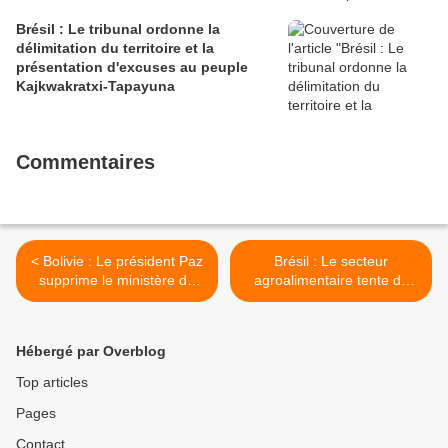
Brésil : Le tribunal ordonne la
délimitation du territoire et la
présentation d'excuses au peuple
Kajkwakratxi-Tapayuna
Commentaires
< Bolivie : Le président Paz
Brésil : Le secteur
supprime le ministère de
agroalimentaire tente de
l'Environnement et le place
faire échouer au Congrès
sous la tutelle d'un
un projet de loi visant à
portefeuille économique et
protéger les défenseurs des
Hébergé par Overblog
d'un entrepreneur
droits humains >
agroalimentaire
Top articles
Pages
Contact