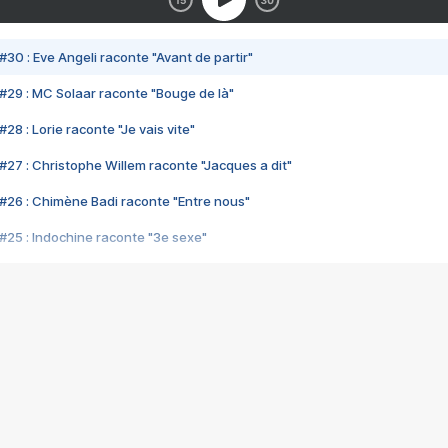
#30 : Eve Angeli raconte "Avant de partir"
#29 : MC Solaar raconte "Bouge de là"
28 : Lorie raconte "Je vais vite"
#27 : Christophe Willem raconte "Jacques a dit"
#26 : Chimène Badi raconte "Entre nous"
#25 : Indochine raconte "3e sexe"
#24 : Zaho raconte "C'est chelou"
#23 : Patrick Bruel raconte "Au café des délices"
#22 : Kyo raconte "Le chemin"
#21 : Nolwenn Leroy raconte "Cassé"
#20 : Patrick Hernandez raconte "Born to be alive"