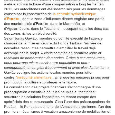
a été établi sur la base d'une compensation à long terme : en
2012, les autochtones ont été indemnisés pour les dommages
causés par la construction de l
a centrale hydroélectrique
d'Estreito
, dont la zone d'influence directe englobe une partie
des municipalités d'Estreito, dans le Maranhão, et
d'Aguiarnópolis, dans le Tocantins – occupant dans les deux cas
des zones riches en biodiversité.
Selon Jonas Gavião, membre du comité exécutif de l'agence
chargée de la mise en œuvre du Fonds Timbira, l'arrivée de
nouvelles ressources permettra d'amplifier le travail déjà
accompli par le projet. «
Nous sommes en première ligne et
recevons de nombreuses demandes. Grâce à ces ressources,
nous pourrons mieux servir notre population et notre
communauté, et ce, plus fréquemment et avec plus d'attention. »
Gavião souligne les actions locales menées pour lutter
contre
l'insécurité alimentaire
, ainsi que les mesures prises pour
promouvoir la culture et protéger le territoire.
La consolidation des projets financiers s'accompagne d'une
préoccupation essentielle pour les peuples autochtones :
structurer les solutions financières en tenant compte des
spécificités des communautés. C'est l'une des préoccupations de
Podáali – le Fonds autochtone de l'Amazonie brésilienne, l'un des
premiers mécanismes à vocation amazonienne de mobilisation et