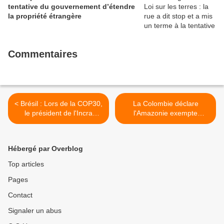
tentative du gouvernement d’étendre
la propriété étrangère
Commentaires
< Brésil : Lors de la COP30,
La Colombie déclare
le président de l'Incra
l'Amazonie exempte
confirme la création de
d'extractivisme >
colonies de réforme
agraire dans une zone
Hébergé par Overblog
utilisée par Vale dans le
Pará
Top articles
Pages
Contact
Signaler un abus