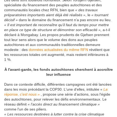
Les défis sont toutefois nombreux. Selon Torbjørn Gjefsen,
spécialiste du financement des peuples autochtones et des
communautés locales chez RFN, bien que
« des travaux
préparatoires importants aient déjà été réalisés »
, le
« tournant
décisif »
dans le domaine du financement n’a pas encore eu lieu.
« Il est important de reconnaître qu’il faut du temps pour mettre
en place ce type de structure et démontrer son efficacité »,
a-t-il
déclaré à Mongabay. Les propos prudents de Gjefsen prennent
tout leur sens alors que le volume des dons aux peuples
autochtones et aux communautés traditionnelles demeure
modeste : des
données actualisées du même RFN
révèlent que
les ressources totales ont augmenté, mais restent inférieures à
1 %.
À l'avant-garde, les fonds autochtones cherchent à accroître
leur influence
Dans ce contexte difficile, différentes campagnes ont été lancées
dans les mois précédant la COP30. L'une d'elles, intitulée «
La
réponse, c'est nous »
, propose une série d'actions, sous l'égide
des autochtones, pour relever les défis environnementaux. Le
réseau définit
« l'accès direct au financement climatique »
comme l'un de ses piliers.
« Les ressources destinées à lutter contre la crise climatique