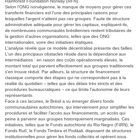
Rainforest Foundation Norway (RFN).
Selon l'ONG norvégienne, le manque de moyens pour gérer ces
transferts financiers est l'une des principales raisons pour
lesquelles l'argent n'atteint pas ces groupes. Faute de structure
administrative adéquate pour gérer les capitaux, expliquent-ils,
de nombreuses communautés brésiliennes restent tributaires de
la gestion d'autres organisations, telles que des ONG
internationales, voire des initiatives étatiques.
L'analyse révèle que ce modèle décentralisé présente des failles.
L'un des principaux obstacles réside dans la dépendance aux
intermédiaires : en raison des coûts opérationnels élevés, le
montant total qui parvient effectivement aux groupes traditionnels
s'en trouve réduit. Par ailleurs, la structure de financement
classique comporte des étapes qui ne correspondent pas à la
réalité du quotidien – telles que des délais très stricts et des
procédures bureaucratiques – ce qui limite l'autonomie de leurs
représentants.
Face à ces lacunes, le Brésil a vu émerger divers fonds
communautaires autochtones, qui interviennent pour simplifier les
procédures et faciliter l'accès aux financements, un accès qui
peine à parvenir aux groupes historiquement marginalisés. Ces
initiatives, telles que le Fonds autochtone du Rio Negro (FIRN), le
Fonds Rutî, le Fonds Timbira et Podáali, disposent de structures
institutionnelles pour gérer les fonds collectés et opèrent sous