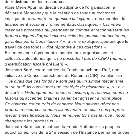
de redistribution des ressources.
Rose Meire Apurinã, directrice adjointe de l'organisation, a
déclaré à Mongabay que la création de fonds autochtones
implique de «
remettre en question la logique
» des modèles de
financement socio-environnementaux classiques. «
Comment
créer des processus qui prennent en compte et reconnaissent les
formes uniques d'organisation sociale des peuples autochtones,
garanties par la Constitution ?
», a-t-elle expliqué, ajoutant que le
travail de ces fonds «
doit répondre à ces questions »
.
Elle mentionne également le soutien aux organisations et
collectifs autochtones qui «
ne possèdent pas de CNPJ (numéro
d'identification fiscale brésilien) ».
Josimara Baré, coordinatrice du Fonds autochtone Rutî, une
initiative du Conseil autochtone du Roraima (CIR), va plus loin :
« Je dirais que ces fonds ne sont pas qu’un simple mécanisme
ou un outil. Ils constituent une stratégie de résistance
», a-t-elle
déclaré. «
Historiquement, nous ne faisons que recevoir, nous ne
faisons qu’accepter. D’autres parlent et agissent à notre place.
Ce contexte est en train de changer. Nous savons gérer nos
propres ressources et nous allons mettre en place nos propres
mécanismes financiers. Nous ne réinventons pas la roue : nous
changeons les processus. »
Josimara Baré, coordinatrice du Fonds Rutî pour les peuples
autochtones, lors de la 24e session de l'Instance permanente des