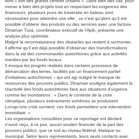
sont
« loin des grands centres urbains »
. Dans bien des cas, pour
mener à bien des projets tout en respectant les exigences des
financeurs, plusieurs jours de traversée en bateau sont
nécessaires pour atteindre une ville ; ce n’est qu’alors qu’il est
possible d’obtenir des produits ou des services avec une facture.
Dinaman Tuxá, coordinateur exécutif de l'Apib, présente une
analyse plus optimiste.
Malgré la reconnaissance des obstacles qui restent à surmonter,
il affirme qu'il est déjà possible d'observer des transformations
dans la vie des communautés autochtones grâce aux activités
menées par les fonds locaux.
Il évoque les progrès réalisés dans certains processus de
démarcation des terres, facilités par un financement partiel
d'initiatives autochtones – qui ont agi malgré le manque de
ressources des pouvoirs publics. Dinaman souligne également la
réactivité des fonds autochtones face aux situations d'urgence,
comme les inondations : «
Dans le contexte de la crise
climatique, plusieurs événements extrêmes se produisent.
Lorsqu'une crise survient, ces fonds permettent une intervention
immédiate. »
Les organisations consultées pour ce reportage ont déclaré
n'avoir reçu, à ce jour, aucun soutien financier de la part des
pouvoirs publics, que ce soit au niveau fédéral, étatique ou
municipal. Selon leurs représentants, leurs seuls contacts avec