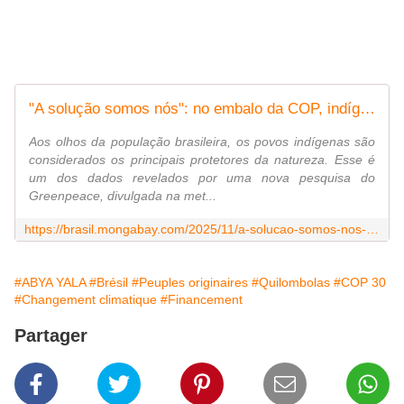
"A solução somos nós": no embalo da COP, indígenas buscam recursos para proteger natureza
Aos olhos da população brasileira, os povos indígenas são
considerados os principais protetores da natureza. Esse é
um dos dados revelados por uma nova pesquisa do
Greenpeace, divulgada na met...
https://brasil.mongabay.com/2025/11/a-solucao-somos-nos-no-embalo-da-cop-indigenas-buscam-recursos-para-proteger-natureza/
#ABYA YALA
#Brésil
#Peuples originaires
#Quilombolas
#COP 30
#Changement climatique
#Financement
Partager