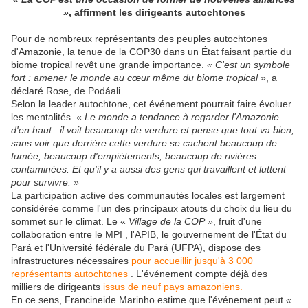
»
, affirment les dirigeants autochtones
Pour de nombreux représentants des peuples autochtones
d'Amazonie, la tenue de la COP30 dans un État faisant partie du
biome tropical revêt une grande importance.
« C'est un symbole
fort : amener le monde au cœur même du biome tropical »
, a
déclaré Rose, de Podáali.
Selon la leader autochtone, cet événement pourrait faire évoluer
les mentalités. «
Le monde a tendance à regarder l'Amazonie
d'en haut : il voit beaucoup de verdure et pense que tout va bien,
sans voir que derrière cette verdure se cachent beaucoup de
fumée, beaucoup d'empiètements, beaucoup de rivières
contaminées. Et qu'il y a aussi des gens qui travaillent et luttent
pour survivre. »
La participation active des communautés locales est largement
considérée comme l'un des principaux atouts du choix du lieu du
sommet sur le climat. Le «
Village de la COP »
, fruit d'une
collaboration entre le MPI , l'APIB, le gouvernement de l'État du
Pará et l'Université fédérale du Pará (UFPA), dispose des
infrastructures nécessaires
pour accueillir jusqu'à 3 000
représentants autochtones
. L'événement compte déjà des
milliers de dirigeants
issus de neuf pays amazoniens.
En ce sens, Francineide Marinho estime que l'événement peut
«