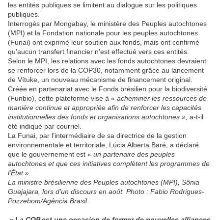
les entités publiques se limitent au dialogue sur les politiques
publiques.
Interrogés par Mongabay, le ministère des Peuples autochtones
(MPI) et la Fondation nationale pour les peuples autochtones
(Funai) ont exprimé leur soutien aux fonds, mais ont confirmé
qu'aucun transfert financier n'est effectué vers ces entités.
Selon le MPI, les relations avec les fonds autochtones devraient
se renforcer lors de la COP30, notamment grâce au lancement
de Vítuke, un nouveau mécanisme de financement original.
Créée en partenariat avec le Fonds brésilien pour la biodiversité
(Funbio), cette plateforme vise à «
acheminer les ressources de
manière continue et appropriée afin de renforcer les capacités
institutionnelles des fonds et organisations autochtones »,
a-t-il
été indiqué par courriel.
La Funai, par l’intermédiaire de sa directrice de la gestion
environnementale et territoriale, Lúcia Alberta Baré, a déclaré
que le gouvernement est «
un partenaire des peuples
autochtones et que ces initiatives complètent les programmes de
l’État ».
La ministre brésilienne des Peuples autochtones (MPI), Sônia
Guajajara, lors d'un discours en août. Photo : Fabio Rodrigues-
Pozzebom/Agência Brasil.
« La COP est une occasion de former de nouvelles alliances