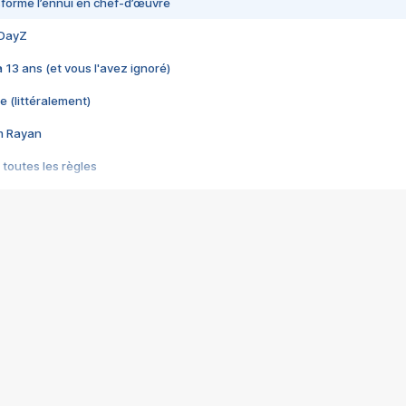
nsformé l’ennui en chef-d’œuvre
 DayZ
 a 13 ans (et vous l'avez ignoré)
e (littéralement)
im Rayan
 toutes les règles
s les jeux vidéo
us choquant de Rockstar ? - Le scandale BULLY
e plus moche de Steam
du RÊVE tourne au CAUCHEMAR
pendant 8 heures
it… à tort
umiliés par un jeu vidéo