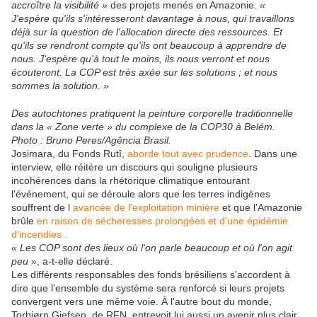
accroître la visibilité »
des projets menés en Amazonie.
«
J'espère qu'ils s'intéresseront davantage à nous, qui travaillons
déjà sur la question de l'allocation directe des ressources. Et
qu'ils se rendront compte qu'ils ont beaucoup à apprendre de
nous. J'espère qu'à tout le moins, ils nous verront et nous
écouteront. La COP est très axée sur les solutions ; et nous
sommes la solution. »
Des autochtones pratiquent la peinture corporelle traditionnelle
dans la « Zone verte » du complexe de la COP30 à Belém.
Photo : Bruno Peres/Agência Brasil.
Josimara, du Fonds Rutî,
aborde tout avec prudence
. Dans une
interview, elle réitère un discours qui souligne plusieurs
incohérences dans la rhétorique climatique entourant
l'événement, qui se déroule alors que les terres indigènes
souffrent de l
avancée de l'exploitation minière
et que l'Amazonie
brûle
en raison de sécheresses prolongées et d'une épidémie
d'incendies .
« Les COP sont des lieux où l'on parle beaucoup et où l'on agit
peu
», a-t-elle déclaré.
Les différents responsables des fonds brésiliens s'accordent à
dire que l'ensemble du système sera renforcé si leurs projets
convergent vers une même voie. À l'autre bout du monde,
Torbjørn Gjefsen, de RFN, entrevoit lui aussi un avenir plus clair