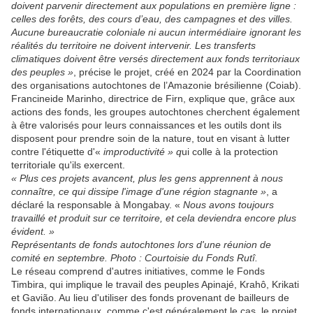
doivent parvenir directement aux populations en première ligne :
celles des forêts, des cours d’eau, des campagnes et des villes.
Aucune bureaucratie coloniale ni aucun intermédiaire ignorant les
réalités du territoire ne doivent intervenir. Les transferts
climatiques doivent être versés directement aux fonds territoriaux
des peuples »
, précise le projet, créé en 2024 par la Coordination
des organisations autochtones de l’Amazonie brésilienne (Coiab).
Francineide Marinho, directrice de Firn, explique que, grâce aux
actions des fonds, les groupes autochtones cherchent également
à être valorisés pour leurs connaissances et les outils dont ils
disposent pour prendre soin de la nature, tout en visant à lutter
contre l'étiquette d'«
improductivité » q
ui colle à la protection
territoriale qu'ils exercent.
« Plus ces projets avancent, plus les gens apprennent à nous
connaître, ce qui dissipe l'image d'une région stagnante »
, a
déclaré la responsable à Mongabay. «
Nous avons toujours
travaillé et produit sur ce territoire, et cela deviendra encore plus
évident. »
Représentants de fonds autochtones lors d'une réunion de
comité en septembre. Photo : Courtoisie du Fonds Rutî.
Le réseau comprend d'autres initiatives, comme le Fonds
Timbira, qui implique le travail des peuples Apinajé, Krahô, Krikati
et Gavião. Au lieu d'utiliser des fonds provenant de bailleurs de
fonds internationaux, comme c'est généralement le cas, le projet